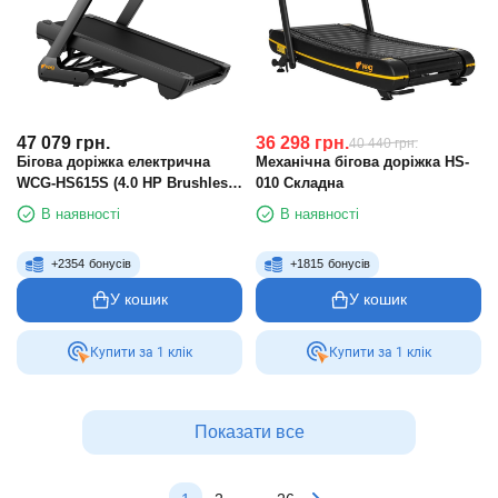
47 079
грн.
36 298
грн.
40 440
грн.
Бігова доріжка електрична
Механічна бігова доріжка HS-
WCG-HS615S (4.0 HP Brushless,
010 Складна
150 кг)
В наявності
В наявності
+
2354
бонусів
+
1815
бонусів
У кошик
У кошик
Купити за 1 клiк
Купити за 1 клiк
Показати все