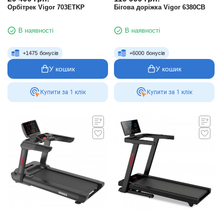
Орбітрек Vigor 703ETKP
Бігова доріжка Vigor 6380CB
В наявності
В наявності
+
1475
бонусів
+
6000
бонусів
У кошик
У кошик
Купити за 1 клiк
Купити за 1 клiк