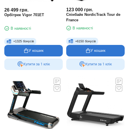
123 000
грн.
26 499
грн.
Спінбайк NordicTrack Tour de
Орбітрек Vigor 701ET
France
В наявності
В наявності
+
6150
бонусів
+
1325
бонусів
У кошик
У кошик
Купити за 1 клiк
Купити за 1 клiк