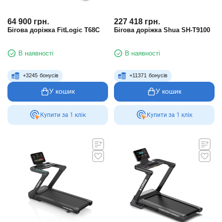
64 900
грн.
227 418
грн.
Бігова доріжка FitLogic T68C
Бігова доріжка Shua SH-T9100
В наявності
В наявності
+
3245
бонусів
+
11371
бонусів
У кошик
У кошик
Купити за 1 клiк
Купити за 1 клiк