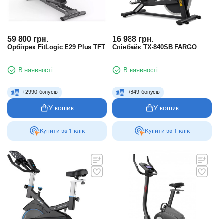
59 800
грн.
16 988
грн.
Орбітрек FitLogic E29 Plus TFT
Спінбайк TX-840SB FARGO
В наявності
В наявності
+
2990
бонусів
+
849
бонусів
У кошик
У кошик
Купити за 1 клiк
Купити за 1 клiк