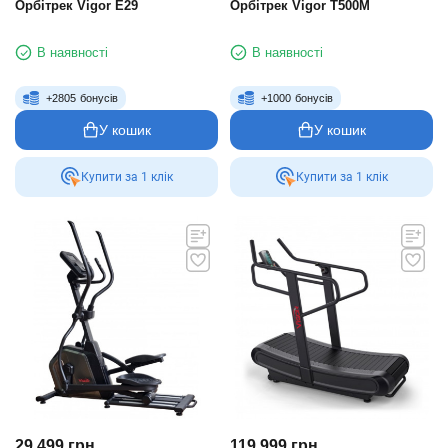
Орбітрек Vigor E29
Орбітрек Vigor T500M
В наявності
В наявності
+
2805
бонусів
+
1000
бонусів
У кошик
У кошик
Купити за 1 клiк
Купити за 1 клiк
29 499
грн.
119 999
грн.