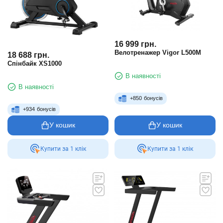
16 999
грн.
Велотренажер Vigor L500M
18 688
грн.
Спінбайк XS1000
В наявності
В наявності
+
850
бонусів
+
934
бонусів
У кошик
У кошик
Купити за 1 клiк
Купити за 1 клiк