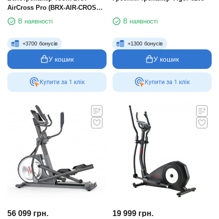
AirCross Pro (BRX-AIR-CROSS-
PRO)
В наявності
В наявності
+
3700
бонусів
+
1300
бонусів
У кошик
У кошик
Купити за 1 клiк
Купити за 1 клiк
56 099
грн.
19 999
грн.