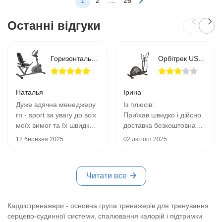
1
2
...
26
Останні відгуки
Горизонтальний велотренажер Toorx Recumbent Bike BRXR 65 Comfort
Орбітрек USA Style магнітний GB-MKE002
Наталья
Ірина
Дуже вдячна менеджеру
Із плюсів:
rn - sport за увагу до всіх
Приїхав швидко і дійсно
моїх вимог та їх швидке
доставка безкоштовна
втілення та виконання .
Компактний
12 березня 2025
02 лютого 2025
Ретельно вибирала
Є вибір навантажень
горизонтальний
велотренажер на
Мінуси:
Читати все
подарунок батькам ,
Сподіваюсь у пеклі є
тому потрібна була
окремий котел для тих
надійність та найголовне
хто робив інструкції до
Кардіотренажери - основна група тренажерів для тренування
- простота і зручність у
цього тренажера і
серцево-судинної системи, спалювання калорій і підтримки
використанні . Ця
нарізав криві деталі. А