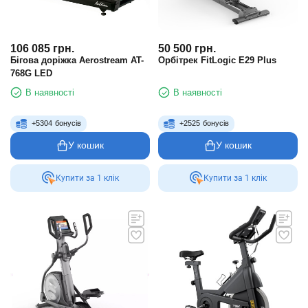
106 085
грн.
50 500
грн.
Бігова доріжка Aerostream AT-
Орбітрек FitLogic E29 Plus
768G LED
В наявності
В наявності
+
5304
бонусів
+
2525
бонусів
У кошик
У кошик
Купити за 1 клiк
Купити за 1 клiк