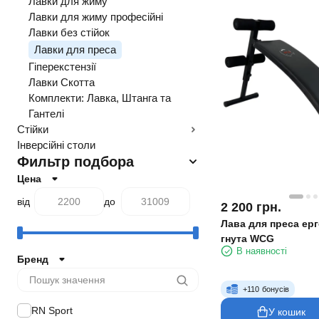
Лавки для жиму
Лавки для жиму професійні
Лавки без стійок
Лавки для преса
Гіперекстензії
Лавки Скотта
Комплекти: Лавка, Штанга та
Гантелі
Стійки
Інверсійні столи
Фильтр подбора
Цена
від
до
2 200
грн.
Лава для преса ерг
гнута WCG
В наявності
Бренд
+
110
бонусів
RN Sport
У кошик