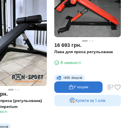
16 693
грн.
Лава для преса регульована
В наявності
+
835
бонусів
У кошик
грн.
 преса (регульована)
Купити за 1 клiк
Imperium
ості
онусів