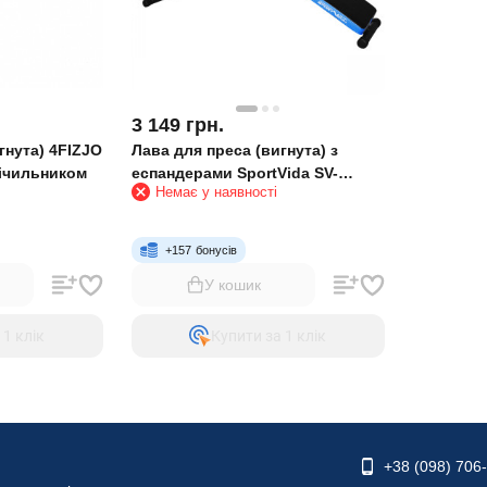
3 149
грн.
гнута) 4FIZJO
Лава для преса (вигнута) з
лічильником
еспандерами SportVida SV-
Немає у наявності
HK0284
+
157
бонусів
У кошик
 1 клiк
Купити за 1 клiк
+38 (098) 706