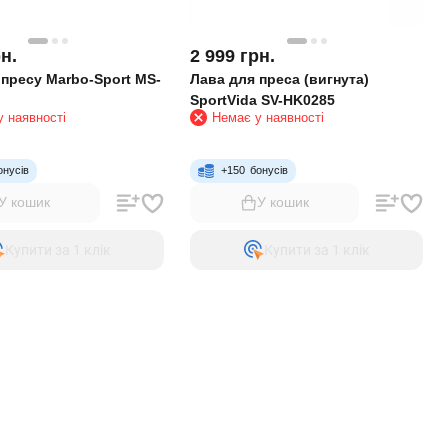
н.
2 999
грн.
 пресу Marbo-Sport MS-
Лава для преса (вигнута)
SportVida SV-HK0285
 наявності
Немає у наявності
онусів
+
150
бонусів
У кошик
У кошик
Купити за 1 клiк
Купити за 1 клiк