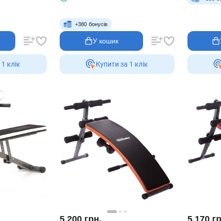
+
380
бонусів
У кошик
 1 клiк
Купити за 1 клiк
5 200
грн.
5 170
гр