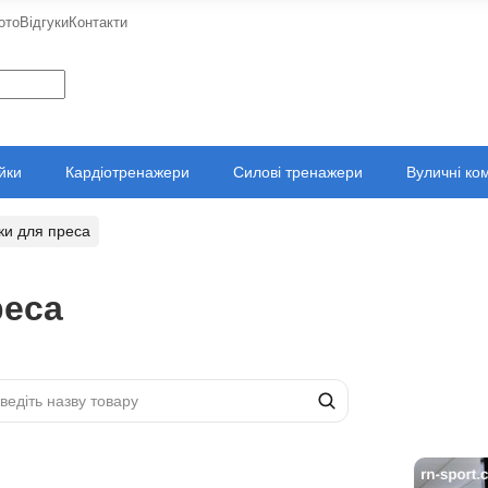
ото
Відгуки
Контакти
ійки
Кардіотренажери
Силові тренажери
Вуличні ко
ки для преса
реса