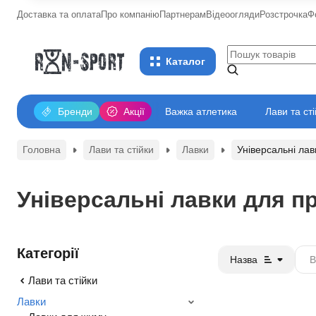
Доставка та оплата
Про компанію
Партнерам
Відеоогляди
Розстрочка
Ф
Каталог
Бренди
Акції
Важка атлетика
Лави та ст
Головна
Лави та стійки
Лавки
Універсальні лав
Універсальні лавки для п
Категорії
Назва
Лави та стійки
Лавки