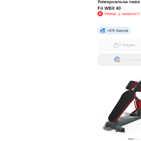
Універсальна лава 
Fit WBX 40
Немає у наявності
+
475
бонусів
У кошик
Купити за