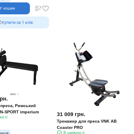
У кошик
Купити за 1 клiк
рн.
 преса, Римський
RN-SPORT imperium
31 009
грн.
ості
Тренажер для преса VNK AB
Coaster PRO
В наявності
онусів