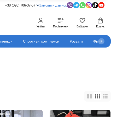
+38 (098) 706-37-57
Замовити дзвінок
Увійти
Порівняння
Вибране
Кошик
мплекси
Спортивні комплекси
Розваги
Фітнес
К