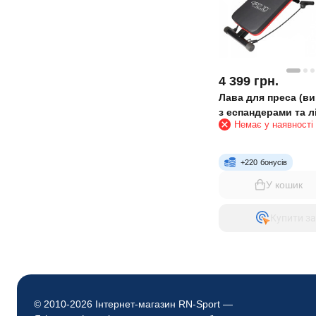
4 399
грн.
Лава для преса (ви
з еспандерами та 
Немає у наявності
+
220
бонусів
У кошик
Купити за
© 2010-2026 Інтернет-магазин RN-Sport —