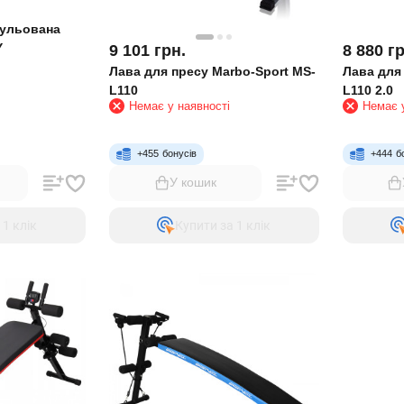
гульована
Y
9 101
грн.
8 880
гр
Лава для пресу Marbo-Sport MS-
Лава для
L110
L110 2.0
Немає у наявності
Немає у
+
455
бонусів
+
444
б
У кошик
 1 клiк
Купити за 1 клiк