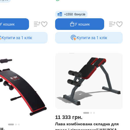
+
1550
бонусів
У кошик
У кошик
Купити за 1 клiк
Купити за 1 клiк
11 333
грн.
Лава комбінована складна для
н.