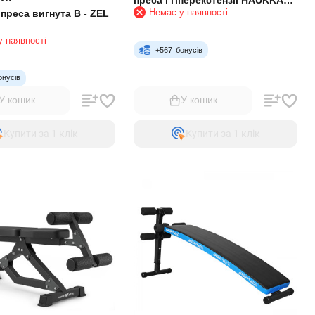
преса і гіперекстензії HAUKKA
Немає у наявності
преса вигнута B - ZEL
K211
 наявності
+
567
бонусів
онусів
У кошик
У кошик
Купити за 1 клiк
Купити за 1 клiк