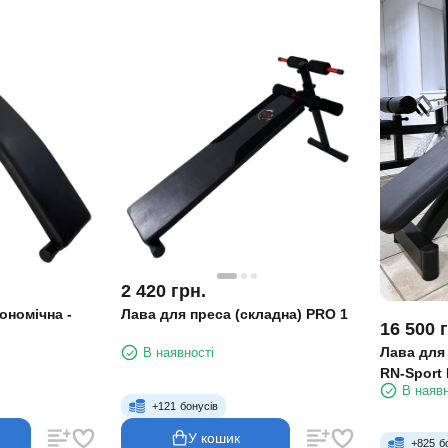
2 420
грн.
ономічна -
Лава для преса (складна) PRO 1
16 500
Лава для
В наявності
RN-Sport 
В наявн
+
121
бонусів
У кошик
+
825
б