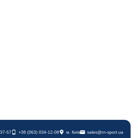
-37-57
+38 (063) 034-12-08
м. Київ
sales@rn-sport.ua