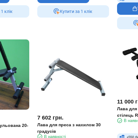
 1 клiк
Купити за 1 клiк
11 000
г
Лава для
стілець 
7 602
грн.
В наявн
Лава для преса з нахилом 30
ульована 20-
градусів
В наявності
+
550
б