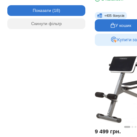
Показати
+
405
бонусів
Скинути фільтр
У кошик
Купити за
9 499
грн.