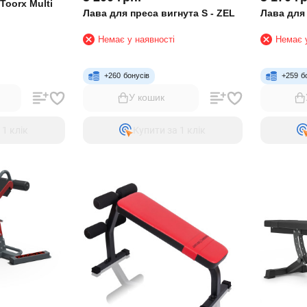
Toorx Multi
Лава для преса вигнута S - ZEL
Лава для 
Немає у наявності
Немає у
+
260
бонусів
+
259
б
У кошик
 1 клiк
Купити за 1 клiк