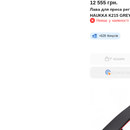
12 555
грн.
Лава для преса ре
HAUKKA K215 GRE
Немає у наявності
+
628
бонусів
У кошик
Купити за