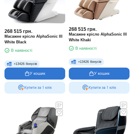
268 515
грн.
268 515
грн.
Масажне крісло AlphaSonic III
Масажне крісло AlphaSonic III
White Khaki
White Black
В наявності
В наявності
+
13426
бонусів
+
13426
бонусів
У кошик
У кошик
Купити за 1 клiк
Купити за 1 клiк