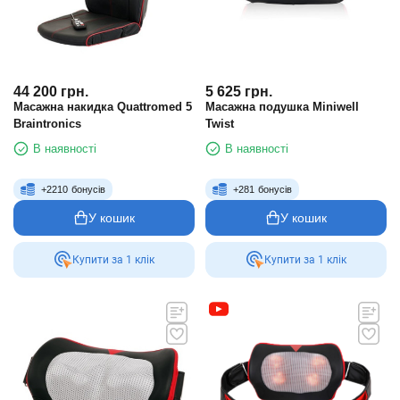
44 200
грн.
5 625
грн.
Масажна накидка Quattromed 5
Масажна подушка Miniwell
Braintronics
Twist
В наявності
В наявності
+
2210
бонусів
+
281
бонусів
У кошик
У кошик
Купити за 1 клiк
Купити за 1 клiк