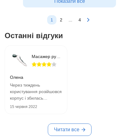
Показати все
1
2
...
4
Останні відгуки
Масажер ручний SCOOP
Олена
Через тиждень
користування розійшовся
корпус і збилась
швидкість.Перемикається
15 червня 2022
сам з повільного режиму
на інтенсивний.3000 грн
.......
Читати все