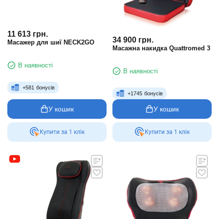
11 613
грн.
34 900
грн.
Масажер для шиї NECK2GO
Масажна накидка Quattromed 3
В наявності
В наявності
+
581
бонусів
+
1745
бонусів
У кошик
У кошик
Купити за 1 клiк
Купити за 1 клiк