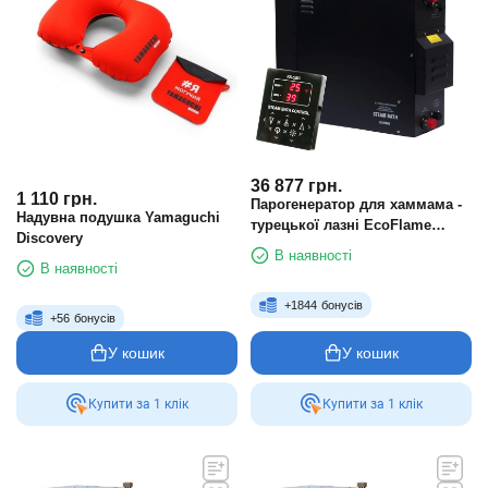
36 877
грн.
1 110
грн.
Парогенератор для хаммама -
Надувна подушка Yamaguchi
турецької лазні EcoFlame
Discovery
KSA120 12 кВт
В наявності
В наявності
+
1844
бонусів
+
56
бонусів
У кошик
У кошик
Купити за 1 клiк
Купити за 1 клiк