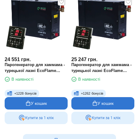
24 551
грн.
25 247
грн.
Парогенератор для хаммама -
Парогенератор для хаммама -
турецької лазні EcoFlame
турецької лазні EcoFlame
KSA45 4.5 кВт
KSA60 6 кВт
В наявності
В наявності
+
1228
бонусів
+
1262
бонусів
У кошик
У кошик
Купити за 1 клiк
Купити за 1 клiк