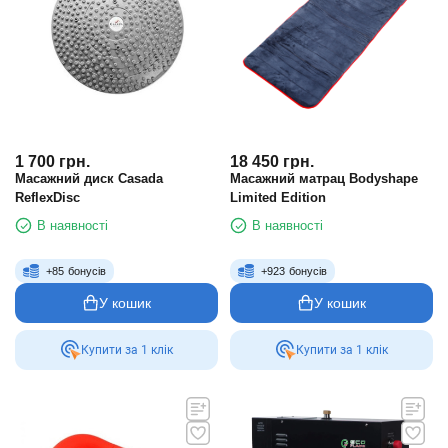
1 700
грн.
18 450
грн.
Масажний диск Casada
Масажний матрац Bodyshape
ReflexDisc
Limited Edition
В наявності
В наявності
+
85
бонусів
+
923
бонусів
У кошик
У кошик
Купити за 1 клiк
Купити за 1 клiк