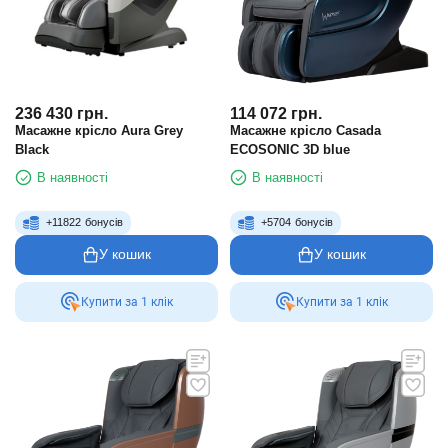
236 430
грн.
114 072
грн.
Масажне крісло Aura Grey
Масажне крісло Casada
Black
ECOSONIC 3D blue
В наявності
В наявності
+
11822
бонусів
+
5704
бонусів
У кошик
У кошик
Купити за 1 клiк
Купити за 1 клiк