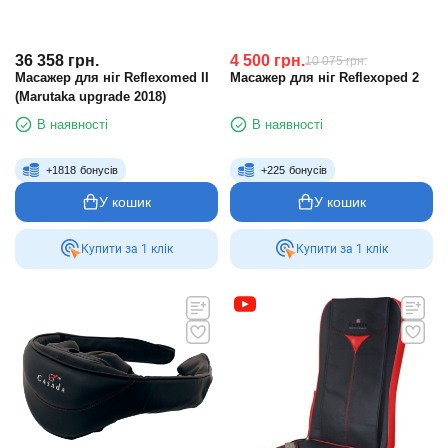
36 358
грн.
4 500
грн.
10 075
грн.
Масажер для ніг Reflexomed II
Масажер для ніг Reflexoped 2
(Marutaka upgrade 2018)
В наявності
В наявності
+
1818
бонусів
+
225
бонусів
У кошик
У кошик
Купити за 1 клiк
Купити за 1 клiк