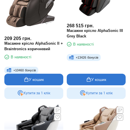
268 515
грн.
Масажне крісло AlphaSonic III
Grey Black
209 205
грн.
Масажне крісло AlphaSonic II +
В наявності
Braintronics коричневий
В наявності
+
13426
бонусів
+
10460
бонусів
У кошик
У кошик
Купити за 1 клiк
Купити за 1 клiк