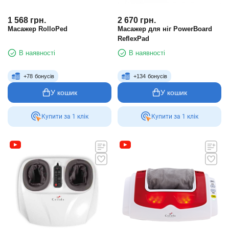
1 568
грн.
2 670
грн.
Масажер RolloPed
Масажер для ніг PowerBoard
ReflexPad
В наявності
В наявності
+
78
бонусів
+
134
бонусів
У кошик
У кошик
Купити за 1 клiк
Купити за 1 клiк