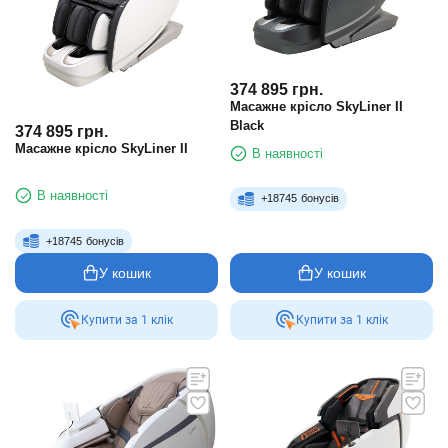
374 895
грн.
Масажне крісло SkyLiner II
Black
374 895
грн.
Масажне крісло SkyLiner II
В наявності
В наявності
+
18745
бонусів
+
18745
бонусів
У кошик
У кошик
Купити за 1 клiк
Купити за 1 клiк