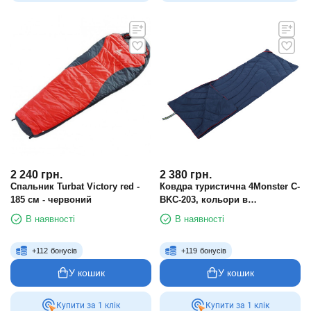
2 240
грн.
2 380
грн.
Спальник Turbat Victory red -
Ковдра туристична 4Monster C-
185 см - червоний
BKC-203, кольори в
асортименті
В наявності
В наявності
+
112
бонусів
+
119
бонусів
У кошик
У кошик
Купити за 1 клiк
Купити за 1 клiк