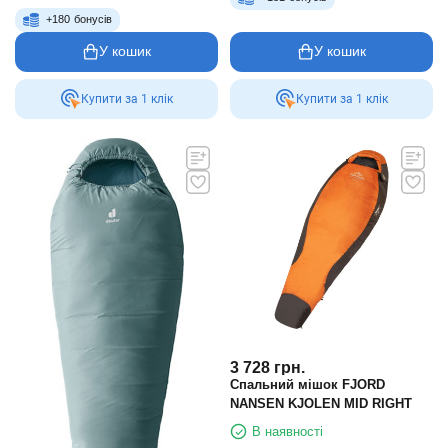
+
180
бонусів
У кошик
У кошик
Купити за 1 клiк
Купити за 1 клiк
3 728
грн.
Спальний мішок FJORD
NANSEN KJOLEN MID RIGHT
В наявності