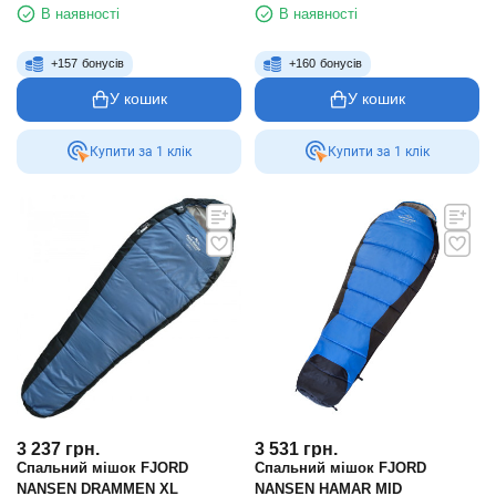
В наявності
В наявності
+
157
бонусів
+
160
бонусів
У кошик
У кошик
Купити за 1 клiк
Купити за 1 клiк
3 237
грн.
3 531
грн.
Спальний мішок FJORD
Спальний мішок FJORD
NANSEN DRAMMEN XL
NANSEN HAMAR MID