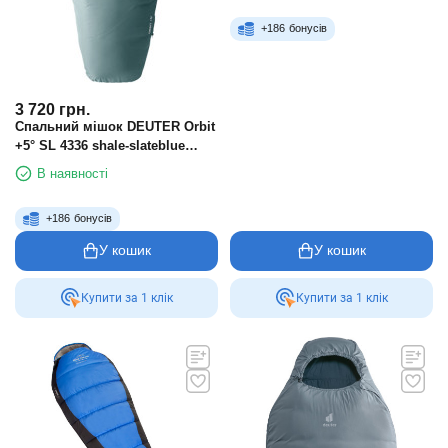
+
186
бонусів
3 720
грн.
Спальний мішок DEUTER Orbit
+5° SL 4336 shale-slateblue
RIGHT
В наявності
+
186
бонусів
У кошик
У кошик
Купити за 1 клiк
Купити за 1 клiк