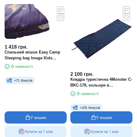
1 418
грн.
Спальний мішок Easy Camp
Sleeping bag Image Kids
Aquarium
В наявності
2 100
грн.
Ковдра туристична 4Monster C-
+
71
бонусів
BKC-178, кольори в
асортименті
В наявності
+
105
бонусів
У кошик
У кошик
Купити за 1 клiк
Купити за 1 клiк