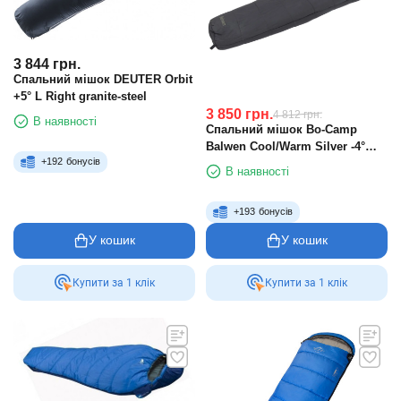
3 844
грн.
Спальний мішок DEUTER Orbit
+5° L Right granite-steel
3 850
грн.
4 812
грн.
В наявності
Спальний мішок Bo-Camp
Balwen Cool/Warm Silver -4°
+
192
бонусів
Blue/Grey
В наявності
+
193
бонусів
У кошик
У кошик
Купити за 1 клiк
Купити за 1 клiк