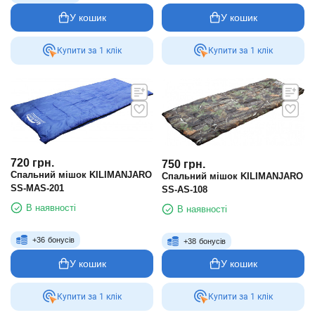
У кошик
У кошик
Купити за 1 клiк
Купити за 1 клiк
720
грн.
750
грн.
Спальний мішок KILIMANJARO
Спальний мішок KILIMANJARO
SS-MAS-201
SS-AS-108
В наявності
В наявності
+
36
бонусів
+
38
бонусів
У кошик
У кошик
Купити за 1 клiк
Купити за 1 клiк