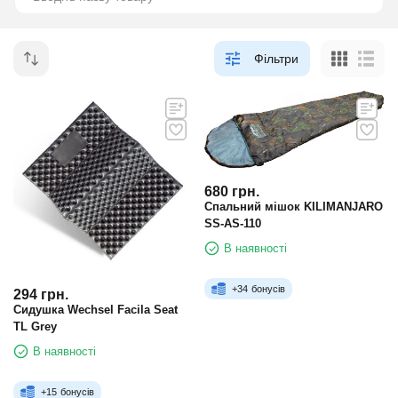
Фільтри
680
грн.
Спальний мішок KILIMANJARO
SS-AS-110
В наявності
+
34
бонусів
294
грн.
Сидушка Wechsel Facila Seat
TL Grey
В наявності
+
15
бонусів