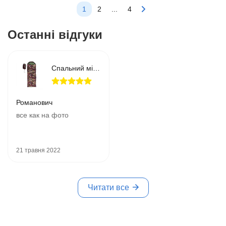
1
2
...
4
Останні відгуки
Спальний мішок S1005 190+30 см камуфляж
Романович
все как на фото
21 травня 2022
Читати все