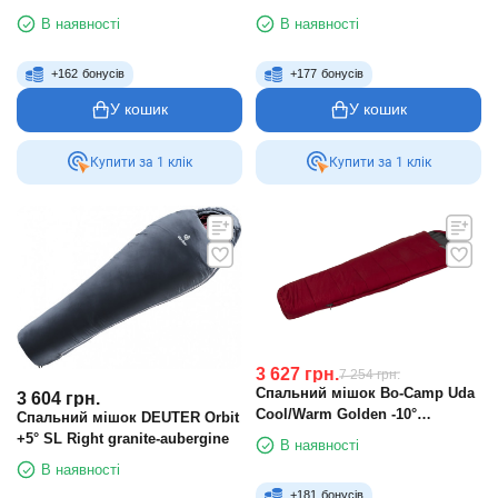
В наявності
В наявності
+
162
бонусів
+
177
бонусів
У кошик
У кошик
Купити за 1 клiк
Купити за 1 клiк
3 627
грн.
7 254
грн.
Спальний мішок Bo-Camp Uda
3 604
грн.
Cool/Warm Golden -10°
Спальний мішок DEUTER Orbit
Red/Grey
+5° SL Right granite-aubergine
В наявності
В наявності
+
181
бонусів