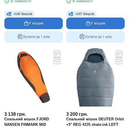
В наявності
В наявності
+
140
бонусів
+
147
бонусів
У кошик
У кошик
Купити за 1 клiк
Купити за 1 клiк
3 138
грн.
3 200
грн.
Спальний мішок FJORD
Спальний мішок DEUTER Orbit
NANSEN FINMARK MID
+5° REG 4335 shale-ink LEFT