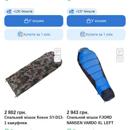
+
130
бонусів
+
137
бонусів
У кошик
У кошик
Купити за 1 клiк
Купити за 1 клiк
2 802
грн.
2 943
грн.
Спальний мішок Кокон SY-D13-
Спальний мішок FJORD
1 камуфляж
NANSEN VARDO XL LEFT