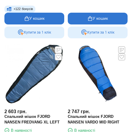
+
122
бонусів
У кошик
У кошик
Купити за 1 клiк
Купити за 1 клiк
2 603
грн.
2 747
грн.
Спальний мішок FJORD
Спальний мішок FJORD
NANSEN FREDVANG XL LEFT
NANSEN VARDO MID RIGHT
В наявності
В наявності