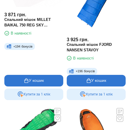
3 871
грн.
Спальний мішок MILLET
BAIKAL 750 REG SKY
DIVER/ULTRA BLUE
В наявності
3 925
грн.
Спальний мішок FJORD
+
194
бонусів
NANSEN STAVOY
В наявності
+
196
бонусів
У кошик
У кошик
Купити за 1 клiк
Купити за 1 клiк