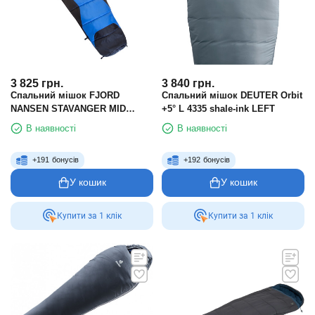
3 825
грн.
3 840
грн.
Спальний мішок FJORD
Спальний мішок DEUTER Orbit
NANSEN STAVANGER MID
+5° L 4335 shale-ink LEFT
RIGHT
В наявності
В наявності
+
191
бонусів
+
192
бонусів
У кошик
У кошик
Купити за 1 клiк
Купити за 1 клiк