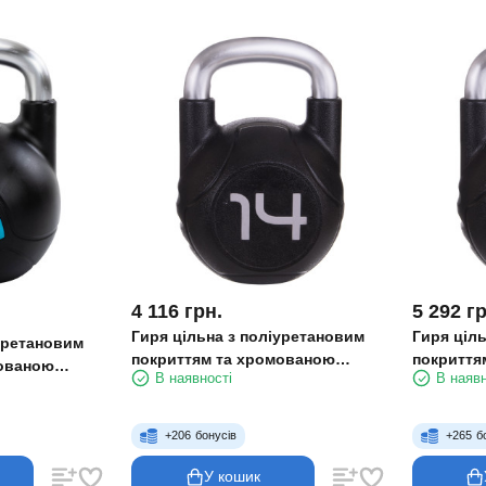
4 116
грн.
5 292
гр
Гиря цільна з поліуретановим
Гиря ціл
іуретановим
покриттям та хромованою
покриття
мованою
В наявності
В наявн
ручкою Zelart TA-2681-14 14 кг
ручкою Ze
40-20 20 кг
чорний
чорний
+
206
бонусів
+
265
б
У кошик