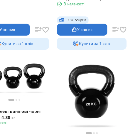
В наявності
хромованою ручкою Zelart FI-
1973-20 20 кг чорний
+
187
бонусів
У кошик
У кошик
Купити за 1 клiк
Купити за 1 клiк
.
леві винілові чорні
4-36 кг
ості