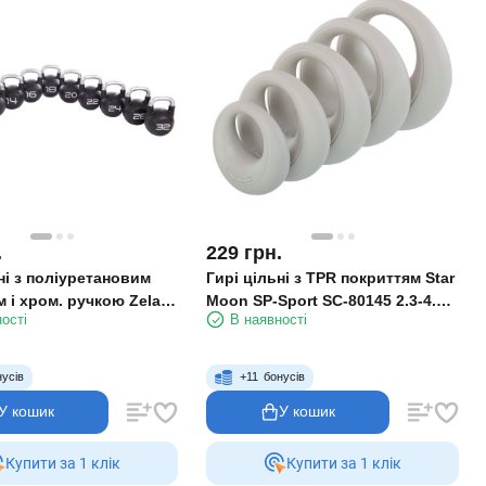
.
229
грн.
ні з поліуретановим
Гирі цільні з TPR покриттям Star
 і хром. ручкою Zelart
Moon SP-Sport SC-80145 2.3-4.5-
ості
В наявності
-10-12-14-16-18-20-22-
6.8-9-11.3 кг
г
нусів
+
11
бонусів
У кошик
У кошик
Купити за 1 клiк
Купити за 1 клiк