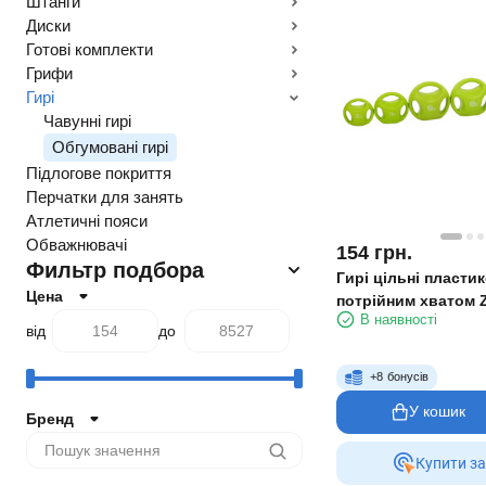
Штанги
Диски
Готові комплекти
Грифи
Гирі
Чавунні гирі
Обгумовані гирі
Підлогове покриття
Перчатки для занять
Атлетичні пояси
Обважнювачі
154
грн.
Фильтр подбора
Гирі цільні пластик
Цена
потрійним хватом Z
В наявності
2-4-6-8-10-12 кг
від
до
+
8
бонусів
У кошик
Бренд
Купити за