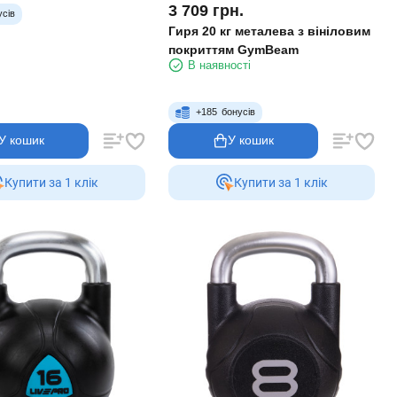
3 709
грн.
усів
Гиря 20 кг металева з вініловим
покриттям GymBeam
В наявності
+
185
бонусів
У кошик
У кошик
Купити за 1 клiк
Купити за 1 клiк