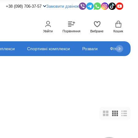
+38 (098) 706-37-57
Замовити дзвінок
Увійти
Порівняння
Вибране
Кошик
мплекси
Спортивні комплекси
Розваги
Фітнес
К