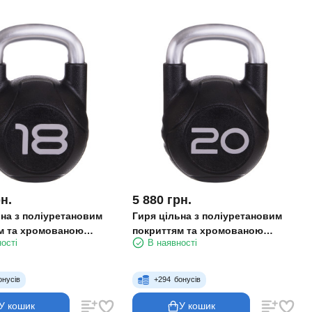
н.
5 880
грн.
ьна з поліуретановим
Гиря цільна з поліуретановим
м та хромованою
покриттям та хромованою
ості
В наявності
lart TA-2681-18 18 кг
ручкою Zelart TA-2681-20 20 кг
чорний
онусів
+
294
бонусів
У кошик
У кошик