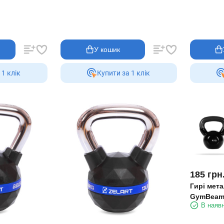
У кошик
 1 клiк
Купити за 1 клiк
185
грн
Гирі мета
GymBeam 
В наявн