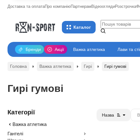
Доставка та оплата
Про компанію
Партнерам
Відеоогляди
Розстрочка
Ф
Каталог
Бренди
Акції
Важка атлетика
Лави та ст
Головна
Важка атлетика
Гирі
Гирі гумові
Гирі гумові
Категорії
Назва
Важка атлетика
Гантелі