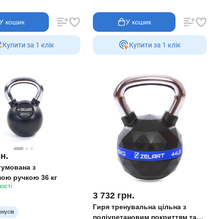
У кошик
У кошик
Купити за 1 клiк
Купити за 1 клiк
н.
гумована з
ою ручкою 36 кг
ості
3 732
грн.
Гиря тренувальна цільна з
онусів
поліуретановим покриттям та