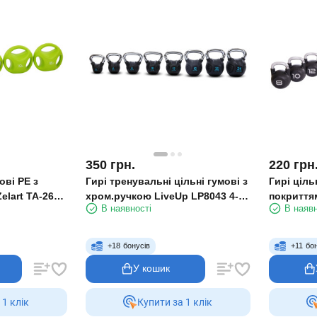
350
грн.
220
грн
ові PE з
Гирі тренувальні цільні гумові з
Гирі ціль
elart TA-2670
хром.ручкою LiveUp LP8043 4-6
покриттям
В наявності
В наявн
кг
TA-2681 8
24-28-32 к
+
18
бонусів
+
11
бо
У кошик
 1 клiк
Купити за 1 клiк