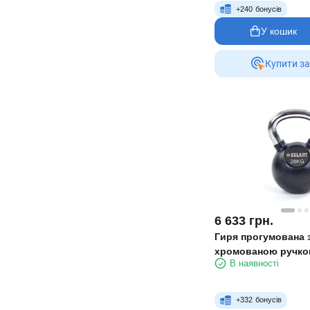
+
240
бонусів
У кошик
Купити за
6 633
грн.
Гиря прогумована 
хромованою ручкою
В наявності
+
332
бонусів