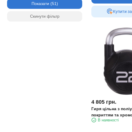
Показати
Купити за
Скинути фільтр
4 805
грн.
Гиря цільна з пол
покриттям та хро
В наявності
ручкою Zelart TA-26
чорний