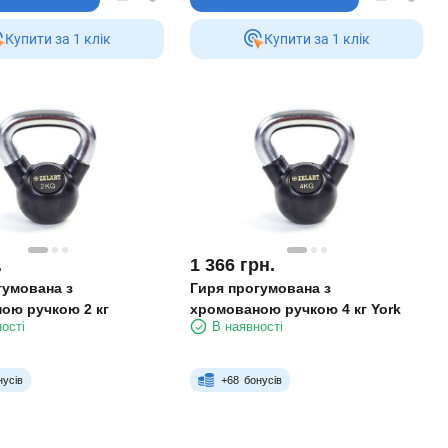
Купити за 1 клiк
Купити за 1 клiк
.
1 366
грн.
гумована з
Гиря прогумована з
ою ручкою 2 кг
хромованою ручкою 4 кг York
ості
В наявності
нусів
+
68
бонусів