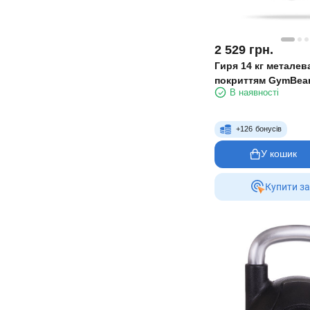
2 529
грн.
Гиря 14 кг металев
покриттям GymBe
В наявності
+
126
бонусів
У кошик
Купити за