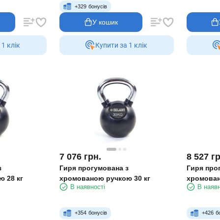
+
329
бонусів
У кошик
 1 клiк
Купити за 1 клiк
7 076
грн.
8 527
гр
з
Гиря прогумована з
Гиря про
 28 кг
хромованою ручкою 30 кг
хромован
В наявності
В наявн
+
354
бонусів
+
426
б