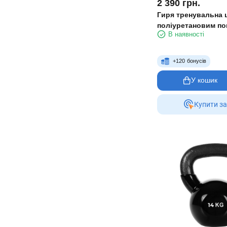
2 390
грн.
Гиря тренувальна ц
поліуретановим по
В наявності
хромованою ручкою 
1973-10 10 кг чорн
+
120
бонусів
У кошик
Купити за