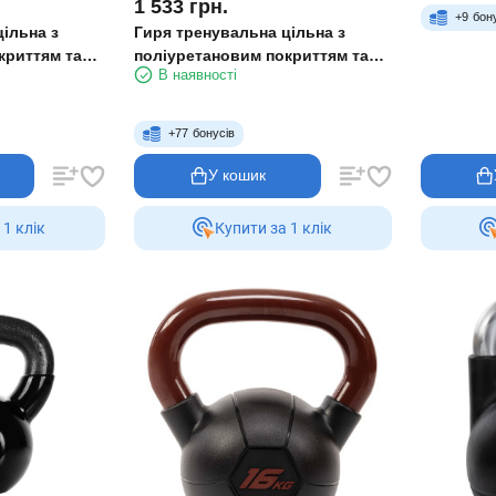
1 533
грн.
+
9
бон
ільна з
Гиря тренувальна цільна з
криттям та
поліуретановим покриттям та
В наявності
Zelart FI-
хромованою ручкою Zelart FI-
ий
1973-6 6 кг чорний
+
77
бонусів
У кошик
 1 клiк
Купити за 1 клiк