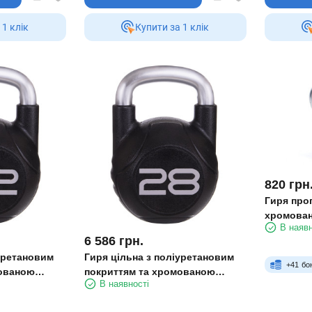
 1 клiк
Купити за 1 клiк
820
грн
Гиря про
хромован
В наявн
6 586
грн.
іуретановим
Гиря цільна з поліуретановим
+
41
бо
мованою
покриттям та хромованою
В наявності
81-22 22 кг
ручкою Zelart TA-2681-28 28 кг
чорний