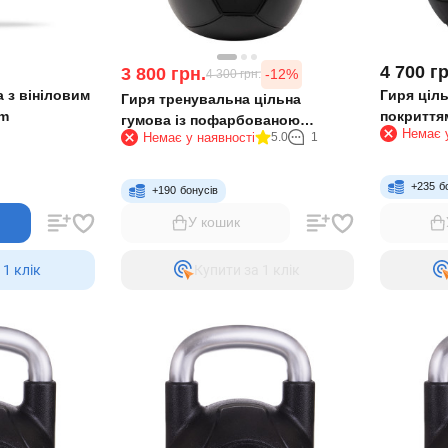
4 700
гр
3 800
грн.
-12%
4 300
грн.
а з вініловим
Гиря ціл
Гиря тренувальна цільна
am
покриття
гумова із пофарбованою
Немає у
ручкою Li
Немає у наявності
5.0
1
ручкою LiveUp Urethane LS2050-
чорний
16 16кг чорний-бордовий
+
235
б
+
190
бонусів
У кошик
 1 клiк
Купити за 1 клiк