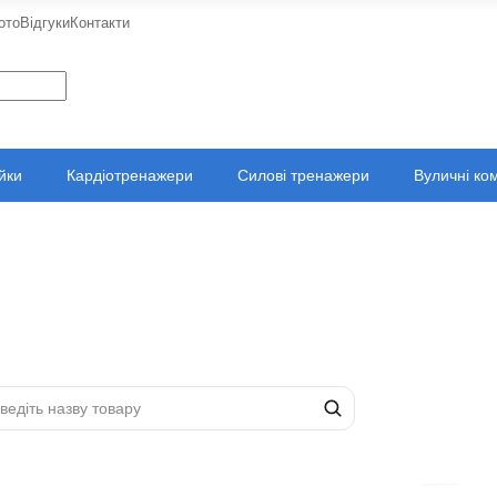
ото
Відгуки
Контакти
ійки
Кардіотренажери
Силові тренажери
Вуличні ко