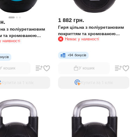
1 882
грн.
н.
Гиря цільна з поліуретановим
ьна з поліуретановим
покриттям та хромованою
м та хромованою
Немає у наявності
ручкою Zelart TA-2681-8 8 кг
 наявності
veUp LP8040-16 16 кг
чорний
+
94
бонусів
онусів
У кошик
У кошик
Купити за 1 клiк
Купити за 1 клiк