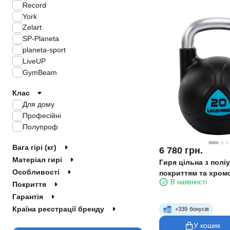
Record
York
Zelart
SP-Planeta
planeta-sport
LiveUP
GymBeam
Клас
Для дому
Професійні
Полупроф
Вага гірі (кг)
6 780
грн.
Матеріал гирі
Гиря цільна з пол
Особливості
покриттям та хро
В наявності
ручкою LiveUp LP80
Покриття
чорний
Гарантія
Країна реєстрації бренду
+
339
бонусів
У кошик