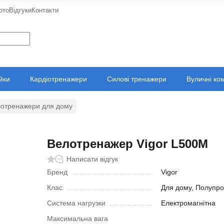
ото
Відгуки
Контакти
ійки
Кардіотренажери
Силові тренажери
Вуличні ко
отренажери для дому
Велотренажер Vigor L500M
Написати відгук
Бренд
Vigor
Клас
Для дому, Полупр
Система нагрузки
Електромагнітна
Максимальна вага