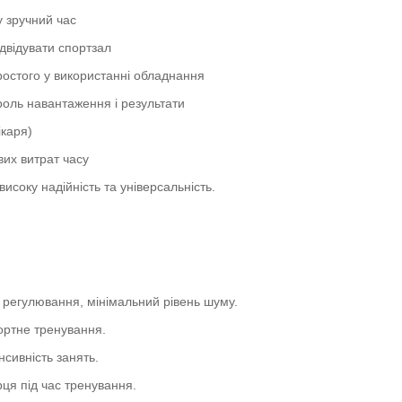
у зручний час
двідувати спортзал
простого у використанні обладнання
роль навантаження і результати
ікаря)
вих витрат часу
исоку надійність та універсальність.
 регулювання, мінімальний рівень шуму.
фортне тренування.
нсивність занять.
ця під час тренування.