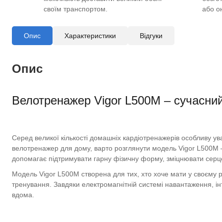
своїм транспортом.
або о
Опис
Характеристики
Відгуки
Опис
Велотренажер Vigor L500M – сучасний
Серед великої кількості домашніх кардіотренажерів особливу ува
велотренажер для дому, варто розглянути модель Vigor L500M –
допомагає підтримувати гарну фізичну форму, зміцнювати серц
Модель Vigor L500M створена для тих, хто хоче мати у своєму
тренування. Завдяки електромагнітній системі навантаження, ін
вдома.