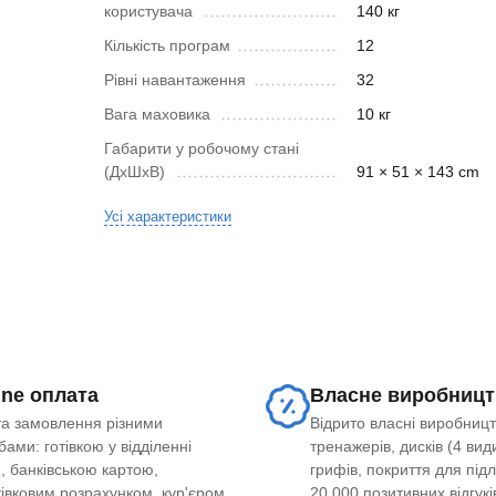
користувача
140 кг
Кількість програм
12
Рівні навантаження
32
Вага маховика
10 кг
Габарити у робочому стані
(ДхШхВ)
91 × 51 × 143 cm
Усі характеристики
ine оплата
Власне виробницт
а замовлення різними
Відрито власні виробницт
ами: готівкою у відділенні
тренажерів, дисків (4 види
, банківською картою,
грифів, покриття для під
тівковим розрахунком, кур'єром
20 000 позитивних відгукі