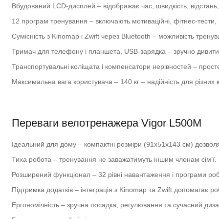
Вбудований LCD-дисплей – відображає час, швидкість, відстань, 
12 програм тренування – включають мотиваційні, фітнес-тести, і
Сумісність з Kinomap і Zwift через Bluetooth – можливість трену
Тримач для телефону і планшета, USB-зарядка – зручно дивитися
Транспортувальні коліщата і компенсатори нерівностей – прос
Максимальна вага користувача – 140 кг – надійність для різних 
Переваги велотренажера Vigor L500M
Ідеальний для дому – компактні розміри (91х51х143 см) дозволя
Тиха робота – тренування не заважатимуть іншим членам сім’ї.
Розширений функціонал – 32 рівні навантаження і програми роб
Підтримка додатків – інтеграція з Kinomap та Zwift допомагає р
Ергономічність – зручна посадка, регулювання та сучасний диза