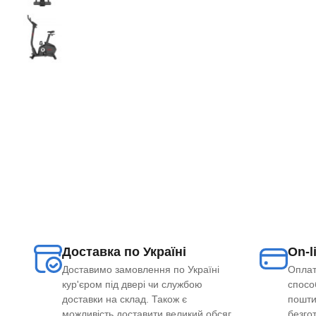
Доставка по Україні
On-l
Доставимо замовлення по Україні
Оплат
кур'єром під двері чи службою
способ
доставки на склад. Також є
пошти
можливість доставити великий обсяг
безго