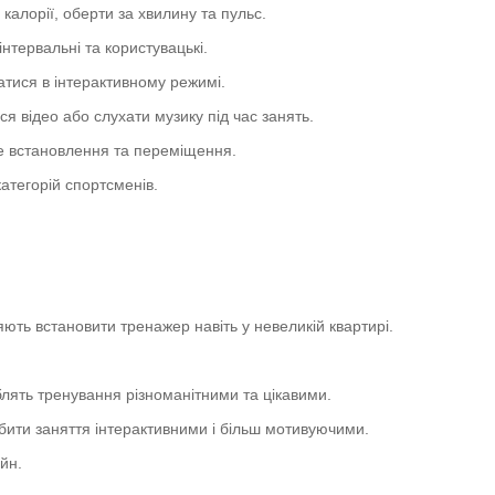
калорії, оберти за хвилину та пульс.
нтервальні та користувацькі.
ватися в інтерактивному режимі.
 відео або слухати музику під час занять.
те встановлення та переміщення.
категорій спортсменів.
ють встановити тренажер навіть у невеликій квартирі.
лять тренування різноманітними та цікавими.
обити заняття інтерактивними і більш мотивуючими.
йн.