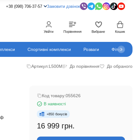
+38 (098) 706-37-57
Замовити дзвінок
Увійти
Порівняння
Вибране
Кошик
мплекси
Спортивні комплекси
Розваги
Фітнес
К
Артикул:
L500M
До порівняння
До обраного
Код товару:
055626
В наявності
+
850
бонусів
оф
16 999 грн.