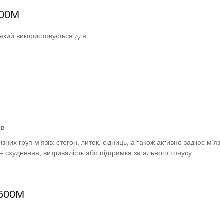
500M
який використовується для:
ов
х груп м’язів: стегон, литок, сідниць, а також активно задіює м’яз
– схуднення, витривалість або підтримка загального тонусу.
L500M