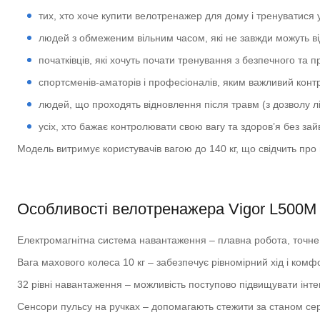
тих, хто хоче купити велотренажер для дому і тренуватися 
людей з обмеженим вільним часом, які не завжди можуть ві
початківців, які хочуть почати тренування з безпечного та 
спортсменів-аматорів і професіоналів, яким важливий конт
людей, що проходять відновлення після травм (з дозволу л
усіх, хто бажає контролювати свою вагу та здоров’я без зай
Модель витримує користувачів вагою до 140 кг, що свідчить про в
Особливості велотренажера Vigor L500M
Електромагнітна система навантаження – плавна робота, точне
Вага махового колеса 10 кг – забезпечує рівномірний хід і ком
32 рівні навантаження – можливість поступово підвищувати інте
Сенсори пульсу на ручках – допомагають стежити за станом сер