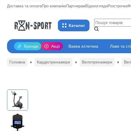
Доставка та оплата
Про компанію
Партнерам
Відеоогляди
Розстрочка
Ф
Каталог
Бренди
Акції
Важка атлетика
Лави та ст
Головна
Кардіотренажери
Велотренажери
Вел