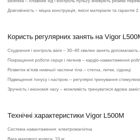
Безпека – плавний хід і контроль пульсу знижують ризики пере
Довговічність – міцна конструкція, якісні матеріали та гарантія 2
Користь регулярних занять на Vigor L500
Схуднення і контроль ваги – 30–40 хвилин занять допомагають 
Покращення роботи серця і легенів – кардіо-навантаження робл
Розвиток м’язів нижньої частини тіла – стегна, литки, сідниці.
Підвищення тонусу і настрою – регулярні тренування стимулюю
Зручність і економія часу – можливість тренуватися вдома заміст
Технічні характеристики Vigor L500M
Система навантаження: електромагнітна
Вага махового колеса: 10 кг