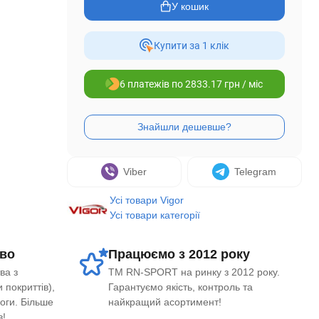
У кошик
Купити за 1 клiк
6 платежів по 2833.17 грн / міс
Viber
Telegram
Усі товари Vigor
Усі товари категорії
во
Працюємо з 2012 року
ва з
ТМ RN-SPORT на ринку з 2012 року.
 покриттів),
Гарантуємо якість, контроль та
логи. Більше
найкращий асортимент!
в!