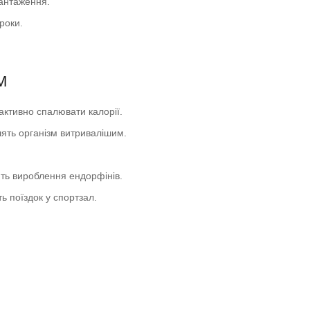
вантаження.
 роки.
M
активно спалювати калорії.
ять організм витривалішим.
ть вироблення ендорфінів.
ь поїздок у спортзал.