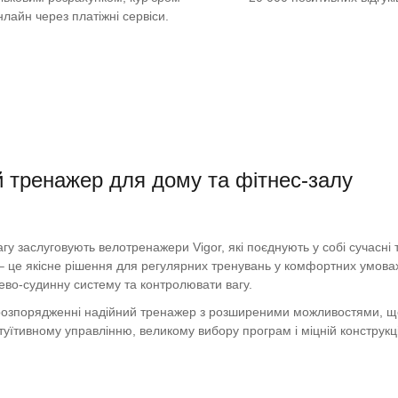
нлайн через платіжні сервіси.
 тренажер для дому та фітнес-залу
гу заслуговують велотренажери Vigor, які поєднують у собі сучасні т
 це якісне рішення для регулярних тренувань у комфортних умовах. 
ево-судинну систему та контролювати вагу.
 розпорядженні надійний тренажер з розширеними можливостями, щ
туїтивному управлінню, великому вибору програм і міцній конструкц