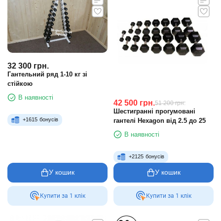
32 300
грн.
Гантельний ряд 1-10 кг зі
стійкою
В наявності
42 500
грн.
51 200
грн.
Шестигранні прогумовані
+
1615
бонусів
гантелі Hexagon від 2.5 до 25
В наявності
+
2125
бонусів
У кошик
У кошик
Купити за 1 клiк
Купити за 1 клiк