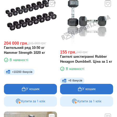
204 000
грн.
245 000
грн.
Гантельний ряд 10-50 кг
155
грн.
240
грн.
Hammer Strength 1020 кг
Гантелі шестигранні Rubber
В наявності
Hexagon Dumbbell. Ціна за 1 кг
В наявності
+
10200
бонусів
+
8
бонусів
У кошик
У кошик
Купити за 1 клiк
Купити за 1 клiк