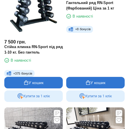
Гантельний ряд RN-Sport
(Фарбований) Ціна за 1 кг
В наявності
+
8
бонусів
7 500
грн.
Стійка ялинка RN-Sport під ряд
1-10 кг. Без гантель
В наявності
+
375
бонусів
У кошик
У кошик
Купити за 1 клiк
Купити за 1 клiк