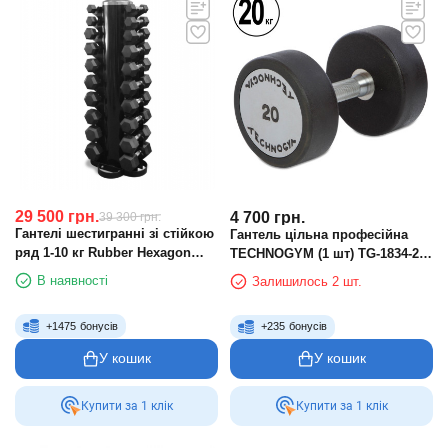
29 500
грн.
4 700
грн.
39 300
грн.
Гантелі шестигранні зі стійкою
Гантель цільна професійна
ряд 1-10 кг Rubber Hexagon
TECHNOGYM (1 шт) TG-1834-20
Dumbbell
20 кг (поліуретанове покриття,
В наявності
Залишилось 2 шт.
вага 20 кг)
+
1475
бонусів
+
235
бонусів
У кошик
У кошик
Купити за 1 клiк
Купити за 1 клiк