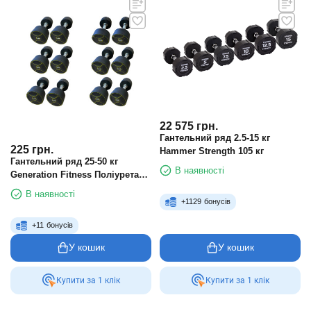
22 575
грн.
Гантельний ряд 2.5-15 кг
225
грн.
Hammer Strength 105 кг
Гантельний ряд 25-50 кг
В наявності
Generation Fitness Поліуретан
Ціна за 1 кг
В наявності
+
1129
бонусів
+
11
бонусів
У кошик
У кошик
Купити за 1 клiк
Купити за 1 клiк