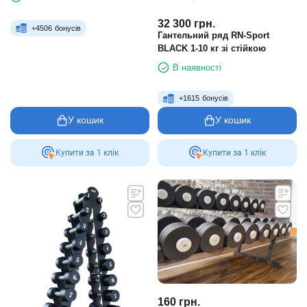
32 300
грн.
+
4506
бонусів
Гантельний ряд RN-Sport
BLACK 1-10 кг зі стійкою
В наявності
+
1615
бонусів
У кошик
У кошик
Купити за 1 клiк
Купити за 1 клiк
160
грн.