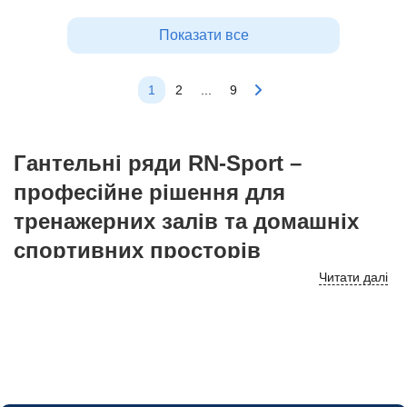
Показати все
1
2
...
9
Гантельні ряди RN-Sport –
професійне рішення для
тренажерних залів та домашніх
спортивних просторів
Читати далі
Гантельні ряди RN-Sport
– це надійне та функціональне
обладнання, призначене для оснащення професійних
тренажерних залів, фітнес-центрів, спортивних клубів,
реабілітаційних центрів та домашніх спортивних залів. Власне
виробництво дозволяє компанії RN-Sport створювати якісні
гантельні комплекти, які відповідають сучасним вимогам