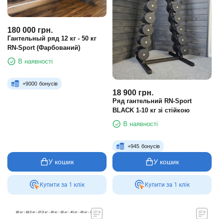
180 000
грн.
Гантельный ряд 12 кг - 50 кг
RN-Sport (Фарбований)
В наявності
+
9000
бонусів
18 900
грн.
Ряд гантельний RN-Sport
BLACK 1-10 кг зі стійкою
В наявності
+
945
бонусів
У кошик
У кошик
Купити за 1 клiк
Купити за 1 клiк