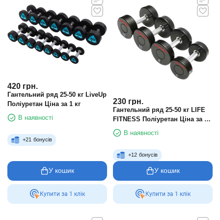
420
грн.
Гантельний ряд 25-50 кг LiveUp
230
грн.
Поліуретан Ціна за 1 кг
Гантельний ряд 25-50 кг LIFE
В наявності
FITNESS Поліуретан Ціна за 1
кг
В наявності
+
21
бонусів
+
12
бонусів
У кошик
У кошик
Купити за 1 клiк
Купити за 1 клiк