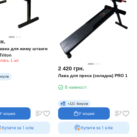
н.
авка для жиму штанги
Triton
лась 1 шт.
2 420
грн.
Лава для преса (складна) PRO 1
онусів
В наявності
+
121
бонусів
У кошик
У кошик
Купити за 1 клiк
Купити за 1 клiк