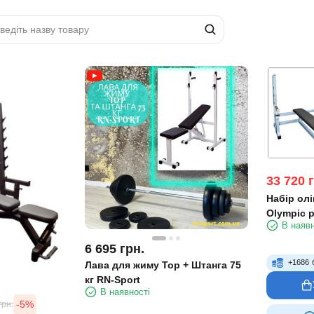
33 720
Набір ол
Olympic p
В наявн
6 695
грн.
+
1686
Лава для жиму Top + Штанга 75
кг RN-Sport
В наявності
-5%
грн.