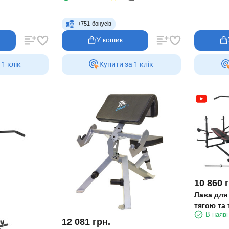
+
751
бонусів
У кошик
 1 клiк
Купити за 1 клiк
10 860
Лава для
тягою та
В наявн
75 кг RN-
12 081
грн.