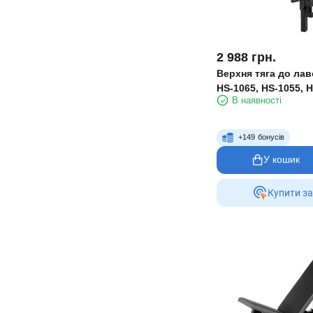
2 988
грн.
Верхня тяга до лав
HS-1065, HS-1055, 
В наявності
+
149
бонусів
У кошик
Купити за