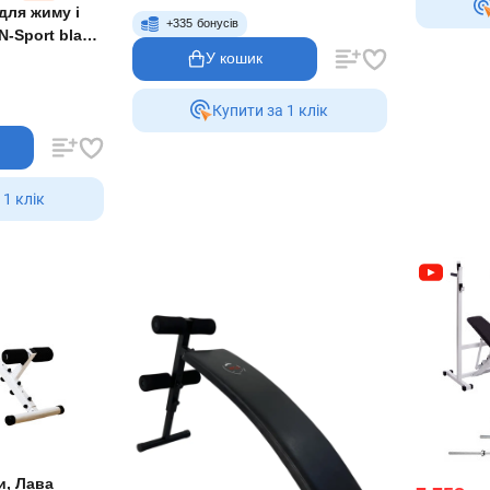
для жиму і
+
335
бонусів
N-Sport black
У кошик
Купити за 1 клiк
 1 клiк
и, Лава