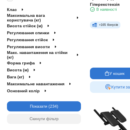
Generation Fitness
Гіперекстензія
В наявності
Клас
VNK
Максимальна вага
SportVida
користувача (кг)
4FIZJO
+
165
бонусів
Висота стійок (м)
planeta-sport
Регулювання спинки
DelSport
Регулювання стійок
VEVOR
Регулювання висоти
Макс. навантаження на стійки
(кг)
Форма грифа
Висота (м)
У кошик
Вага (кг)
Максимальне навантаження
Купити за
Основний колір
Показати
Скинути фільтр