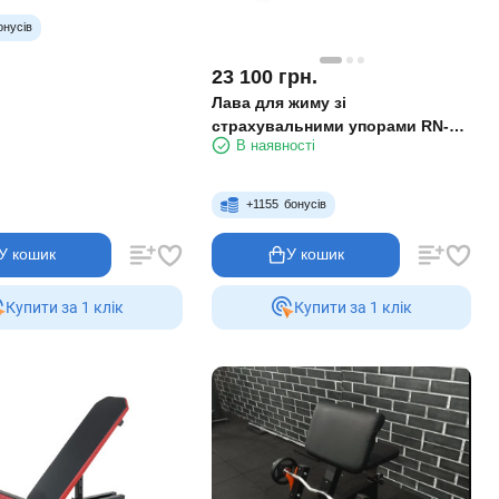
онусів
23 100
грн.
Лава для жиму зі
страхувальними упорами RN-
В наявності
SPORT imperium
+
1155
бонусів
У кошик
У кошик
Купити за 1 клiк
Купити за 1 клiк