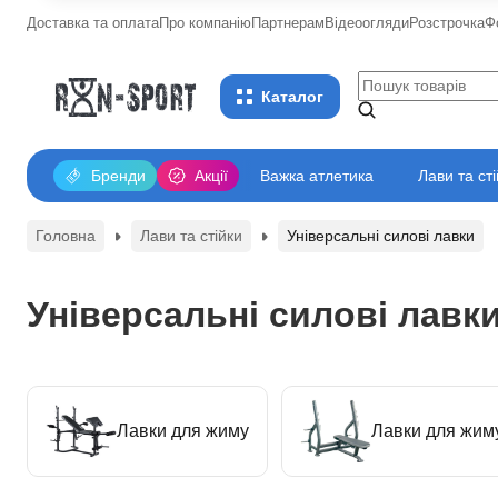
Доставка та оплата
Про компанію
Партнерам
Відеоогляди
Розстрочка
Ф
Каталог
Бренди
Акції
Важка атлетика
Лави та ст
Головна
Лави та стійки
Універсальні силові лавки
Універсальні силові лавк
Лавки для жиму
Лавки для жим