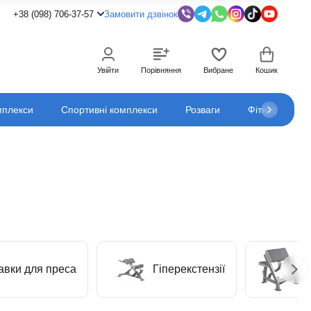
+38 (098) 706-37-57
Замовити дзвінок
Увійти
Порівняння
Вибране
Кошик
мплекси
Спортивні комплекси
Розваги
Фітнес
К
авки для преса
Гіперекстензії
Л