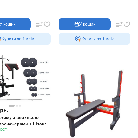
У кошик
У кошик
Купити за 1 клiк
Купити за 1 клiк
грн.
 жиму з верхньою
 тренажерами + Штанга
ості
Sport