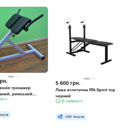
рн.
5 600
грн.
ензія тренажер
Лава атлетична RN-Sport top
аний, римський
чорний
ості
до 200 кг
В наявності
онусів
+
280
бонусів