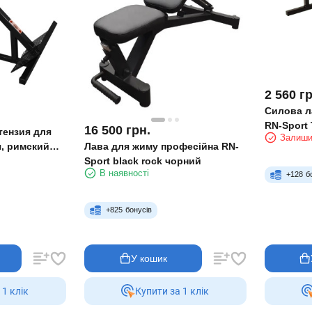
2 560
гр
Силова л
RN-Sport 
16 500
грн.
тензия для
Залиши
Лава для жиму професійна RN-
, римский
Sport black rock чорний
В наявності
+
128
б
+
825
бонусів
У кошик
 1 клiк
Купити за 1 клiк