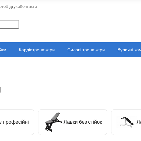
ото
Відгуки
Контакти
ійки
Кардіотренажери
Силові тренажери
Вуличні ко
и
у професійні
Лавки без стійок
Л