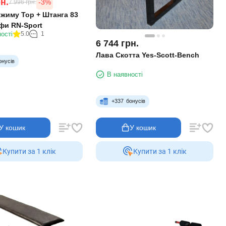
н.
-3%
7 996
грн.
 жиму Top + Штанга 83
ифи RN-Sport
ості
5.0
1
6 744
грн.
Лава Скотта Yes-Scott-Bench
онусів
В наявності
+
337
бонусів
У кошик
У кошик
Купити за 1 клiк
Купити за 1 клiк