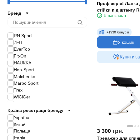
Проф серія! Лавка 
стійки під штангу R
Бренд
В наявності
rock
+
1930
бонусів
RN Sport
У кошик
7FIT
EverTop
Fit-On
Купити за
HAUKKA
Hop-Sport
Malchenko
Marbo Sport
Trex
WiCiGer
WCG
Країна реєстрації бренду
Zelart
Other
Україна
Zipro
Китай
3 300
грн.
Toorx
Польща
BODS
Італія
Тренажер для спин