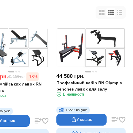
44 580
грн.
грн.
-18%
41 150
грн.
Професійний набір RN Olympic
імпійських лавок RN
benches лавок для залу
ro
В наявності
ості
+
2229
бонусів
бонусів
У кошик
У кошик