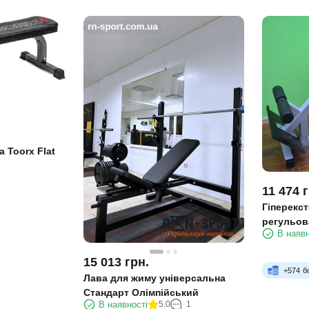
 Toorx Flat
11 474
г
Гіперекст
регульов
В наявн
стілець, 
15 013
грн.
+
574
б
Лава для жиму універсальна
Стандарт Олімпійський
В наявності
5.0
1