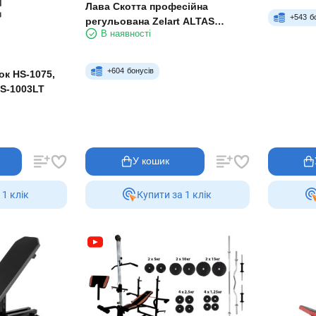
Лава Скотта професійна
+
543
б
регульована Zelart ALTAS
В наявності
FITNESS AF4009
+
604
бонусів
ок HS-1075,
HS-1003LT
У кошик
 1 клiк
Купити за 1 клiк