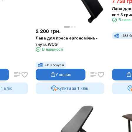
7 758
гр
Лава для
кг + 3 гр
В наявн
2 200
грн.
+
388
б
Лава для преса ергономічна -
гнута WCG
В наявності
+
110
бонусів
У кошик
 1 клiк
Купити за 1 клiк