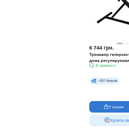
6 744
грн.
Тренажер гиперэкс
дома регулируемая
В наявності
стул
+
337
бонусів
У кошик
Купити за