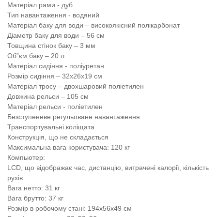
Матеріал рами - дуб
Тип навантаження - водяний
Матеріал баку для води – високоякісний полікарбонат
Діаметр баку для води – 56 см
Товщина стінок баку – 3 мм
Об”єм баку – 20 л
Матеріал сидіння - поліуретан
Розмір сидіння – 32х26х19 см
Матеріал тросу – двохшаровий поліетилен
Довжина рельси – 105 см
Матеріал рельси - поліетилен
Безступеневе регульоване навантаження
Транспортувальні коліщата
Конструкція, що не складається
Максимальна вага користувача: 120 кг
Компьютер:
LСD, що відображає час, дистанцію, витрачені калорії, кількість
рухів
Вага нетто: 31 кг
Вага брутто: 37 кг
Розмір в робочому стані: 194х56х49 см