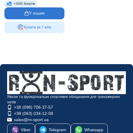
+
1500
бонусів
У кошик
Купити за 1 клiк
Якісне та функціональне спортивне обладнання для тренажерних
залів
+38 (098) 706-37-57
+38 (063) 034-12-08
sales@rn-sport.ua
Viber
Telegram
Whatsapp