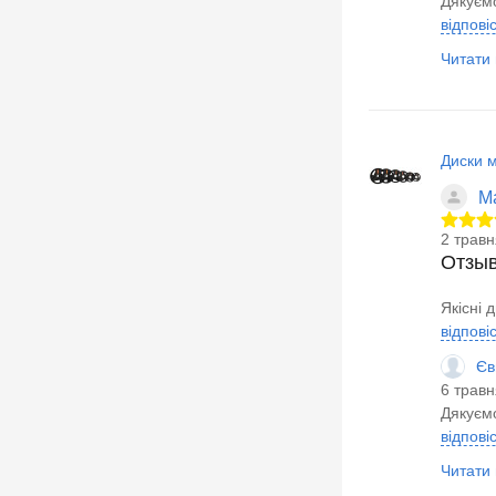
Дякуємо
відпові
Читати в
Диски м
М
2 травн
Отзы
Якісні 
відпові
Єв
6 травн
Дякуємо
відпові
Читати в