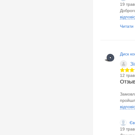
19 трав
Доброго
відпові
Читати в
Диск ко
З
12 трав
Отзы
Замовля
пройшли
відпові
Єв
19 трав