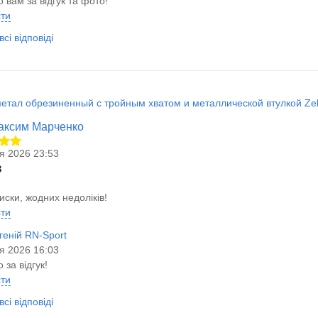
 вам за відгук та фото!
сти
сі відповіді
етал обрезиненный с тройным хватом и металлической втулкой Zela
аксим Марченко
я 2026 23:53
в
диски, жодних недоліків!
сти
геній RN-Sport
я 2026 16:03
 за відгук!
сти
сі відповіді