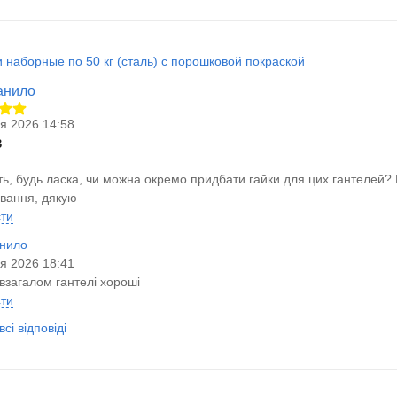
 наборные по 50 кг (сталь) с порошковой покраской
анило
ня 2026 14:58
в
ть, будь ласка, чи можна окремо придбати гайки для цих гантелей? Б
ування, дякую
сти
нило
ня 2026 18:41
взагалом гантелі хороші
сти
сі відповіді