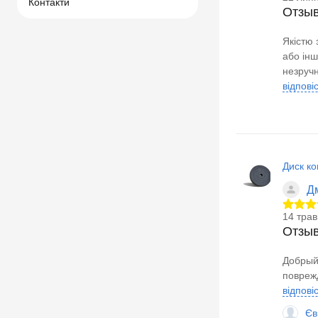
Контакти
Отзы
Якістю 
або інш
незручн
відпові
Диск ко
Д
14 трав
Отзы
Добрый 
повреж
відпові
Єв