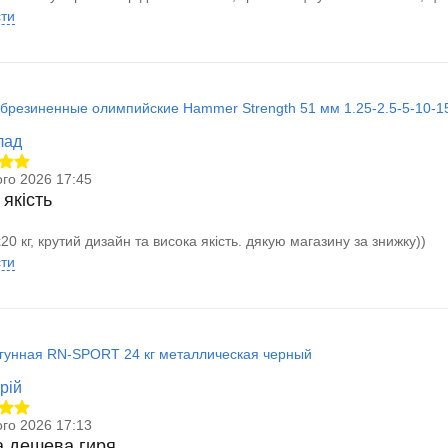
сти
обрезиненные олимпийские Hammer Strength 51 мм 1.25-2.5-5-10-15
лад
го 2026 17:45
 якість
20 кг, крутий дизайн та висока якість. дякую магазину за знижку))
сти
угунная RN-SPORT 24 кг металлическая черный
рій
го 2026 17:13
 дешева гиря