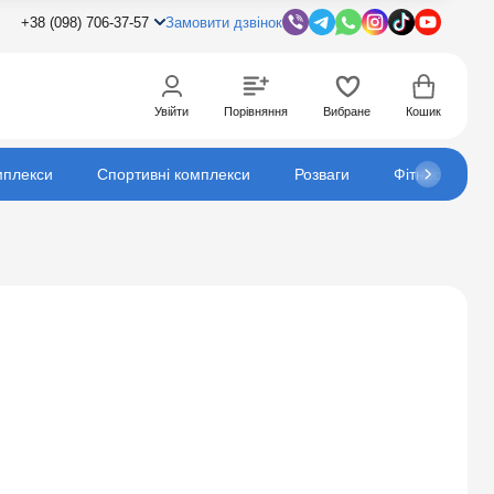
+38 (098) 706-37-57
Замовити дзвінок
Увійти
Порівняння
Вибране
Кошик
мплекси
Спортивні комплекси
Розваги
Фітнес
К