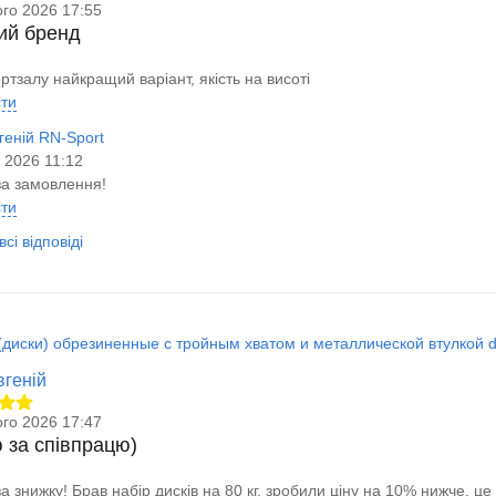
го 2026 17:55
ий бренд
ртзалу найкращий варіант, якість на висоті
сти
геній RN-Sport
я 2026 11:12
за замовлення!
сти
сі відповіді
диски) обрезиненные с тройным хватом и металлической втулкой d-5
вгеній
го 2026 17:47
 за співпрацю)
а знижку! Брав набір дисків на 80 кг, зробили ціну на 10% нижче, це 