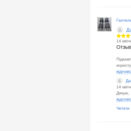
Гантели
Д
14 квіт
Отзы
Підкажі
корист
відпові
Да
14 квіт
Дякую, 
відпові
Читати в