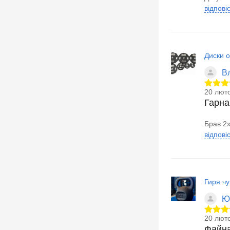
відпові
Диски 
В
20 люто
Гарна
Брав 2х
відпові
Гиря ч
Ю
20 люто
Файна