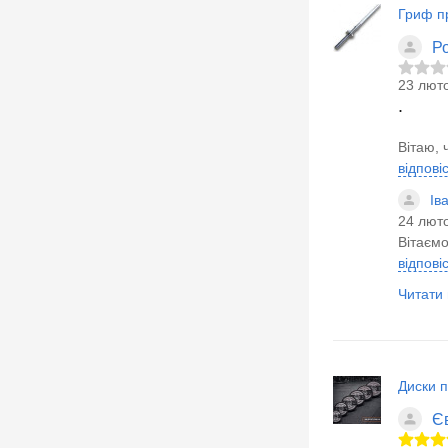
Гриф п
Р
23 люто
.
Вітаю, 
відпові
Ів
24 люто
Вітаємо
відпові
Читати в
Диски 
Є