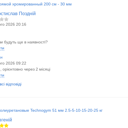
рямой хромированный 200 см - 30 мм
остислав Поздній
го 2026 20:16
чи будуть ще в наявності?
сти
ан
го 2026 09:22
, орієнтовно через 2 місяці
сти
сі відповіді
полиуретановые Technogym 51 мм 2.5-5-10-15-20-25 кг
вгеній