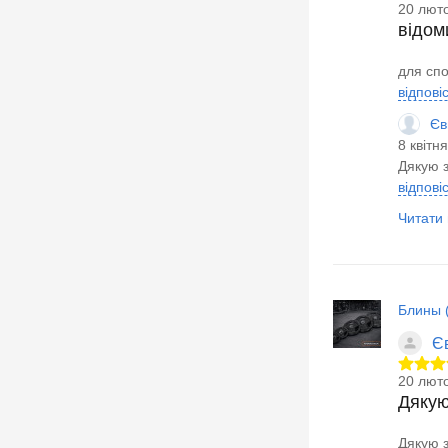
20 люто
відом
для спо
відпові
Єв
8 квітн
Дякую 
відпові
Читати в
Блины (
Є
20 люто
Дякую
Дякую з