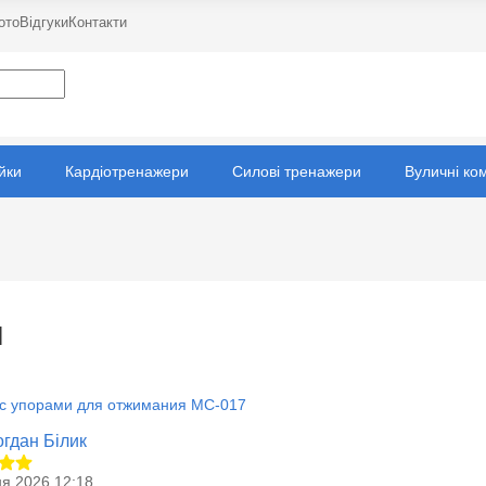
ото
Відгуки
Контакти
ійки
Кардіотренажери
Силові тренажери
Вуличні ко
и
 с упорами для отжимания MC-017
гдан Білик
ня 2026 12:18