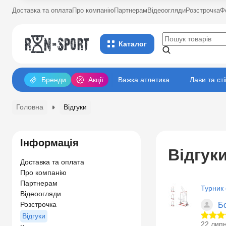
Доставка та оплата
Про компанію
Партнерам
Відеоогляди
Розстрочка
Ф
Каталог
Бренди
Акції
Важка атлетика
Лави та ст
Головна
Відгуки
Інформація
Відгук
Доставка та оплата
Про компанію
Партнерам
Турник
Відеоогляди
Розстрочка
Бо
Відгуки
22 лип