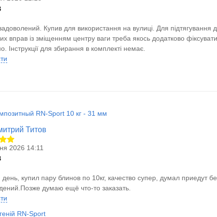
в
задоволений. Купив для використання на вулиці. Для підтягування дос
их вправ із зміщенням центру ваги треба якось додатково фіксувати
о. Інструкції для збирання в комплекті немає.
сти
мпозитный RN-Sport 10 кг - 31 мм
митрий Титов
ня 2026 14:11
в
день, купил пару блинов по 10кг, качество супер, думал приедут бе
дений.Позже думаю ещё что-то заказать.
сти
геній RN-Sport