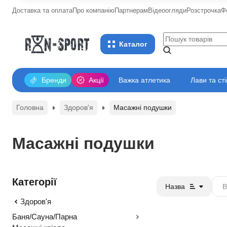
Доставка та оплата
Про компанію
Партнерам
Відеоогляди
Розстрочка
Ф
Каталог
Бренди
Акції
Важка атлетика
Лави та ст
Головна
Здоров'я
Масажні подушки
Масажні подушки
Категорії
Назва
Здоров'я
Баня/Сауна/Парна