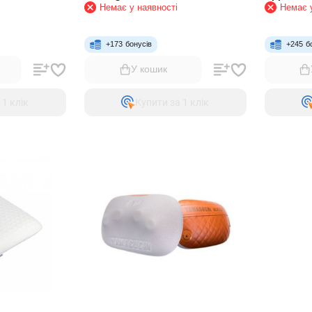
Немає у наявності
Немає у
+
173
бонусів
+
245
б
У кошик
 1 клiк
Купити за 1 клiк