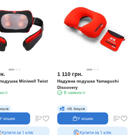
н.
1 110
грн.
одушка Miniwell Twist
Надувна подушка Yamaguchi
Discovery
ості
В наявності
онусів
+
56
бонусів
У кошик
У кошик
Купити за 1 клiк
Купити за 1 клiк