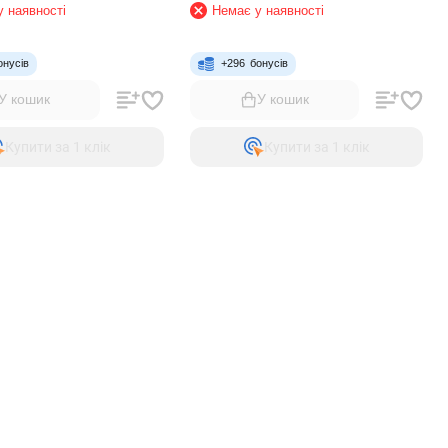
 наявності
Немає у наявності
онусів
+
296
бонусів
У кошик
У кошик
Купити за 1 клiк
Купити за 1 клiк