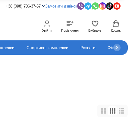
+38 (098) 706-37-57
Замовити дзвінок
Увійти
Порівняння
Вибране
Кошик
мплекси
Спортивні комплекси
Розваги
Фітнес
К