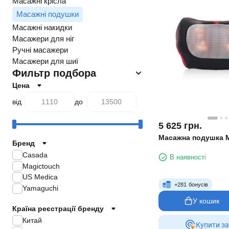
Масажні крісла
Масажні подушки
Масажні накидки
Масажери для ніг
Ручні масажери
Масажери для шиї
Фильтр подбора
Цена
від
до
5 625
грн.
Масажна подушка Mi
Бренд
Casada
В наявності
Magictouch
US Medica
+
281
бонусів
Yamaguchi
У кошик
Країна реєстрації бренду
Китай
Купити за