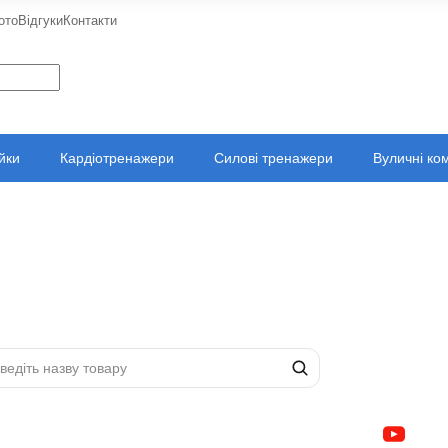
ото
Відгуки
Контакти
ійки
Кардіотренажери
Силові тренажери
Вуличні ко