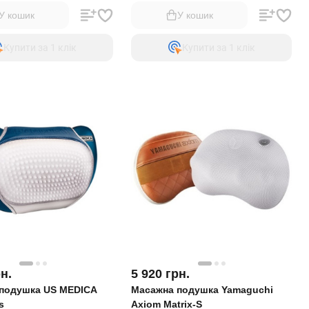
У кошик
У кошик
Купити за 1 клiк
Купити за 1 клiк
н.
5 920
грн.
подушка US MEDICA
Масажна подушка Yamaguchi
s
Axiom Matrix-S