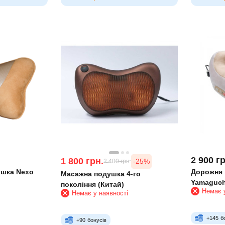
2 900
гр
1 800
грн.
-25%
2 400
грн.
ушка Nexo
Дорожня 
Масажна подушка 4-го
Yamaguchi
покоління (Китай)
Немає у
Немає у наявності
+
145
б
+
90
бонусів