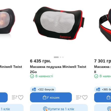
6 435
грн.
7 301
гр
niwell Twist
Масажна подушка Miniwell Twist
Масажна п
2Go
II
В наявності
В наявн
+
322
бонусів
+
365
б
У кошик
 1 клiк
Купити за 1 клiк