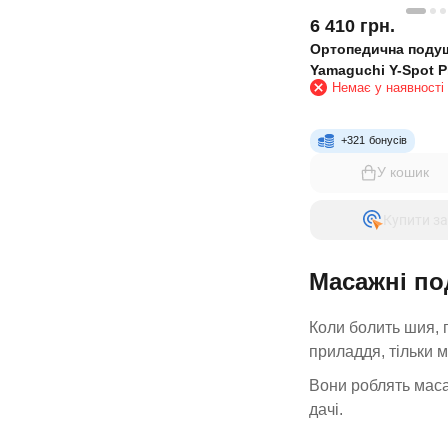
6 410
грн.
Ортопедична подуш
Yamaguchi Y-Spot P
Немає у наявності
+
321
бонусів
У кошик
Купити за
Масажні по
Коли болить шия, 
приладдя, тільки 
Вони роблять масаж
дачі.