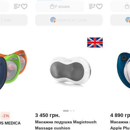
У кошик
 1 клiк
Купити за 1 клiк
3 450
грн.
4 890
гр
-1%
.
Масажна подушка Magictouch
Масажна 
US MEDICA
Massage cushion
Apple Plu