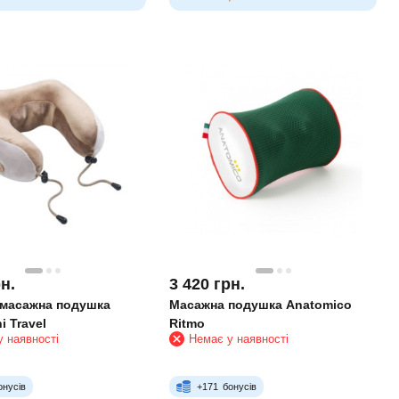
н.
3 420
грн.
масажна подушка
Масажна подушка Anatomico
 Travel
Ritmo
 наявності
Немає у наявності
онусів
+
171
бонусів