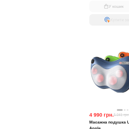
У кошик
Купити за
4 990
грн.
5 041
грн
Масажна подушка 
Apple