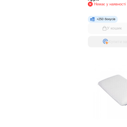
Немає у наявності
+
250
бонусів
У кошик
Купити за