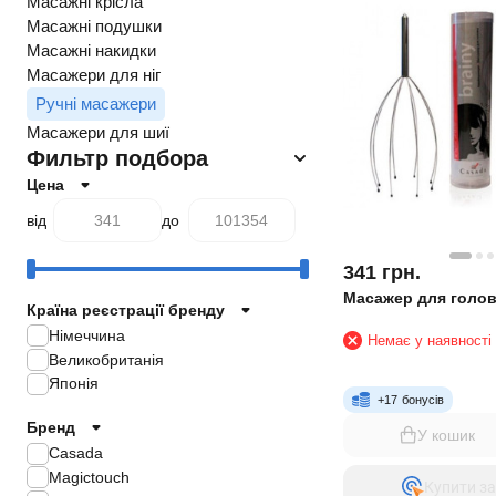
Масажні крісла
Масажні подушки
Масажні накидки
Масажери для ніг
Ручні масажери
Масажери для шиї
Фильтр подбора
Цена
від
до
341
грн.
Масажер для голов
Країна реєстрації бренду
Німеччина
Немає у наявності
Великобританія
Японія
+
17
бонусів
Бренд
У кошик
Casada
Magictouch
Купити за