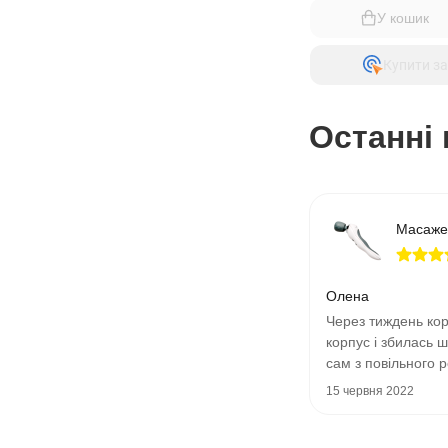
У кошик
Купити за
Останні 
Масаже
Олена
Через тиждень ко
корпус і збилась 
сам з повільного 
інтенсивний.3000 гр
15 червня 2022