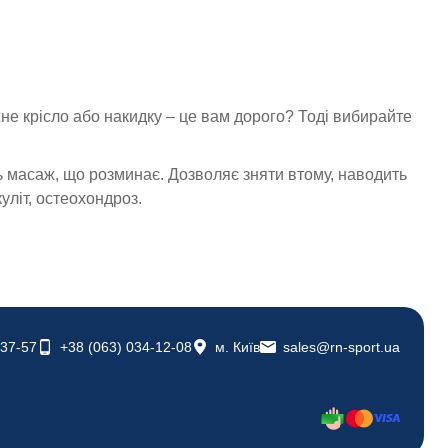
е крісло або накидку – це вам дорого? Тоді вибирайте
ь масаж, що розминає. Дозволяє зняти втому, наводить
куліт, остеохондроз.
-37-57
+38 (063) 034-12-08
м. Київ
sales@rn-sport.ua