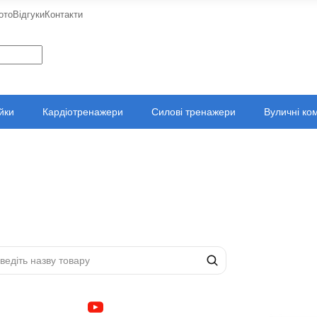
ото
Відгуки
Контакти
ійки
Кардіотренажери
Силові тренажери
Вуличні ко