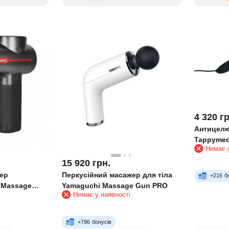
4 320
гр
Антицелю
Tappymed
Немає у
15 920
грн.
ер
Перкусійний масажер для тіла
+
216
б
 Massage
Yamaguchi Massage Gun PRO
Немає у наявності
+
796
бонусів