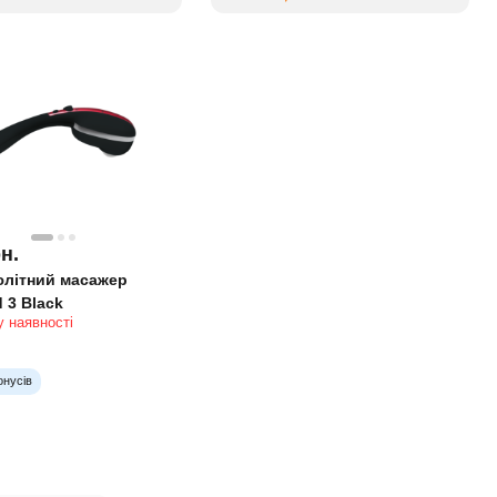
н.
літний масажер
 3 Black
 наявності
онусів