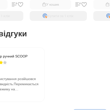
У кошик
 1 клiк
Купити за 1 клiк
відгуки
р ручний SCOOP
ристування розійшовся
швидкість.Перемикається
режиму на
н .......