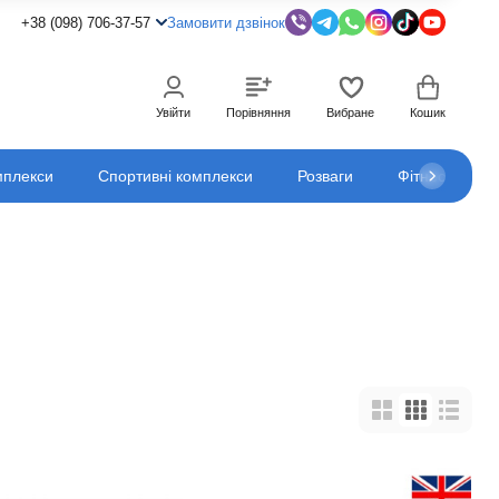
+38 (098) 706-37-57
Замовити дзвінок
Увійти
Порівняння
Вибране
Кошик
мплекси
Спортивні комплекси
Розваги
Фітнес
К