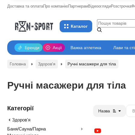
Доставка та оплата
Про компанію
Партнерам
Відеоогляди
Розстрочка
Ф
Каталог
Бренди
Акції
Важка атлетика
Лави та ст
Головна
Здоров'я
Ручні масажери для тіла
Ручні масажери для тіла
Категорії
Назва
Здоров'я
Баня/Сауна/Парна