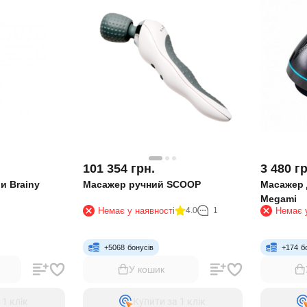
101 354
грн.
3 480
гр
и Brainy
Масажер ручний SCOOP
Масажер 
Megami
Немає у наявності
4.0
1
Немає у
+
5068
бонусів
+
174
б
У кошик
 1 клiк
Купити за 1 клiк