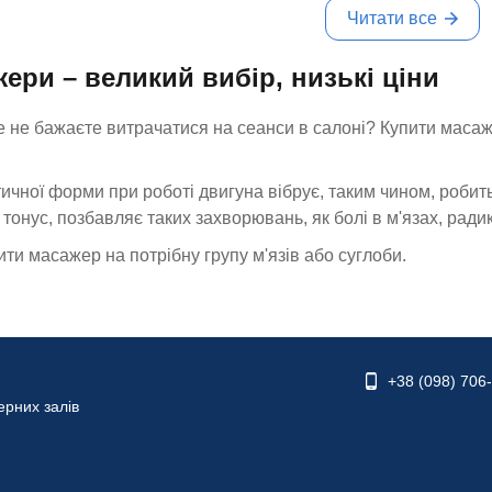
Читати все
ери – великий вибір, низькі ціни
 не бажаєте витрачатися на сеанси в салоні? Купити масажн
ичної форми при роботі двигуна вібрує, таким чином, робит
в тонус, позбавляє таких захворювань, як болі в м'язах, ради
ти масажер на потрібну групу м'язів або суглоби.
+38 (098) 706
ерних залів