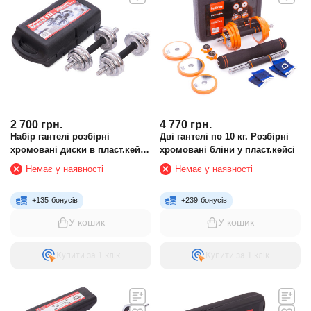
2 700
грн.
4 770
грн.
Набір гантелі розбірні
Дві гантелі по 10 кг. Розбірні
хромовані диски в пласт.кейсі
хромовані бліни у пласт.кейсі
15 кг YORK FITNESS TA-80047-
Немає у наявності
Немає у наявності
15
+
135
бонусів
+
239
бонусів
У кошик
У кошик
Купити за 1 клiк
Купити за 1 клiк