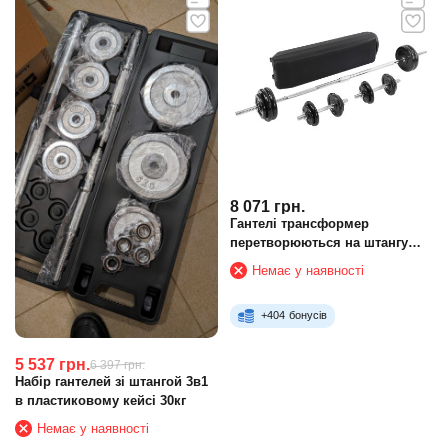
8 071
грн.
Гантелі трансформер
перетворюються на штангу
3в1 у пластиковому кейсі
Немає у наявності
Zelart TA-9641 50 кг
+
404
бонусів
5 537
грн.
6 397
грн.
Набір гантелей зі штангой 3в1
в пластиковому кейсі 30кг
Немає у наявності