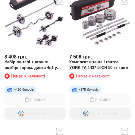
8 408
грн.
7 506
грн.
Набір гантелі + штанги
Комплект штанга і гантелі
розбірні хром. диски 4в1 у
YORK TA-1437-50CH 50 кг хром
пластиковому кейсі 55 кг SP-
Немає у наявності
Немає у наявності
Sport LN-1312
+
420
бонусів
+
375
бонусів
У кошик
У кошик
Купити за 1 клiк
Купити за 1 клiк