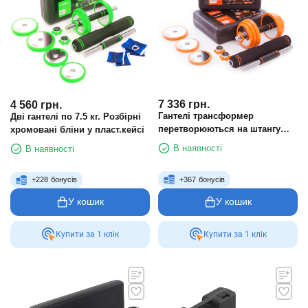
7 336
грн.
4 560
грн.
Гантелі трансформер
Дві гантелі по 7.5 кг. Розбірні
перетворюються на штангу
хромовані бліни у пласт.кейсі
3в1 у пластиковому кейсі FED
В наявності
В наявності
FED-8008-30 30 кг
+
367
бонусів
+
228
бонусів
У кошик
У кошик
Купити за 1 клiк
Купити за 1 клiк