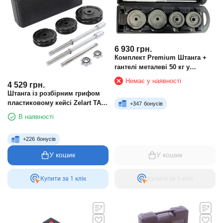
6 930
грн.
Комплект Premium Штанга +
гантелі металеві 50 кг у
подарунковому кейсі
Немає у наявності
4 529
грн.
Штанга із розбірним грифом
пластиковому кейсі Zelart TA-
+
347
бонусів
9637 25кг
В наявності
+
226
бонусів
У кошик
У кошик
Купити за 1 клiк
Купити за 1 клiк