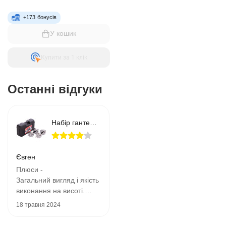
+
173
бонусів
У кошик
Купити за 1 клiк
Останні відгуки
Набір гантелі розбірні хромовані диски в пласт.кейсі 30 кг YORK FITNESS TA-80047-30
Євген
Плюси -
Загальний вигляд і якість
виконання на висоті.
Резина на грифі не
18 травня 2024
смердить і не
прокручується.