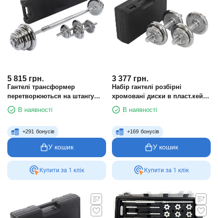
5 815
грн.
3 377
грн.
Гантелі трансформер
Набір гантелі розбірні
перетворюються на штангу
хромовані диски в пласт.кейсі
3в1 у пластиковому кейсі
20 кг TA-9644 2шт по 10кг хром
В наявності
В наявності
Zelart TA-9639 30 кг
+
291
бонусів
+
169
бонусів
У кошик
У кошик
Купити за 1 клiк
Купити за 1 клiк