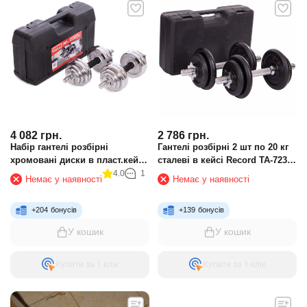
4 082
грн.
2 786
грн.
Набір гантелі розбірні
Гантелі розбірні 2 шт по 20 кг
хромовані диски в пласт.кейсі
сталеві в кейсі Record TA-7230-
30 кг YORK FITNESS TA-80047-
20
4.0
1
Немає у наявності
Немає у наявності
30
+
204
бонусів
+
139
бонусів
У кошик
У кошик
Купити за 1 клiк
Купити за 1 клiк