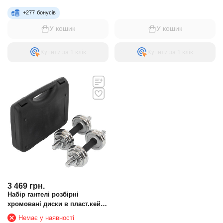
+
277
бонусів
У кошик
У кошик
Купити за 1 клiк
Купити за 1 клiк
3 469
грн.
Набір гантелі розбірні
хромовані диски в пласт.кейсі
15 кг TA-9643 2шт по 7.5 кг
Немає у наявності
хром