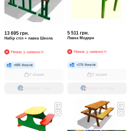
5 511
грн.
13 695
грн.
Лавка Модерн
Набір стіл + лавка Школа
Немає у наявності
Немає у наявності
+
276
бонусів
+
685
бонусів
У кошик
У кошик
Купити за 1 клiк
Купити за 1 клiк