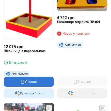
4 722
грн.
Пісочниця відкрита ПВ-001
Немає у наявності
+
236
бонусів
12 075
грн.
Пісочниця з парасолькою
В наявності
+
604
бонусів
У кошик
У кошик
Купити за 1 клiк
Купити за 1 клiк