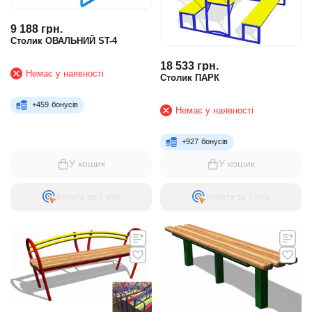
9 188
грн.
Столик ОВАЛЬНИЙ ST-4
18 533
грн.
Немає у наявності
Столик ПАРК
+
459
бонусів
Немає у наявності
+
927
бонусів
У кошик
У кошик
Купити за 1 клiк
Купити за 1 клiк