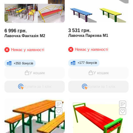
3 531
грн.
6 996
грн.
Лавочка Паркова М1
Лавочка Фантазія М2
Немає у наявності
Немає у наявності
+
177
бонусів
+
350
бонусів
У кошик
У кошик
Купити за 1 клiк
Купити за 1 клiк