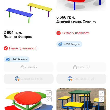
6 666
грн.
Дитячий столик Сонечко
2 904
грн.
Немає у наявності
Лавочка Фанерна
+
333
бонусів
Немає у наявності
+
145
бонусів
У кошик
У кошик
Купити за 1 клiк
Купити за 1 клiк