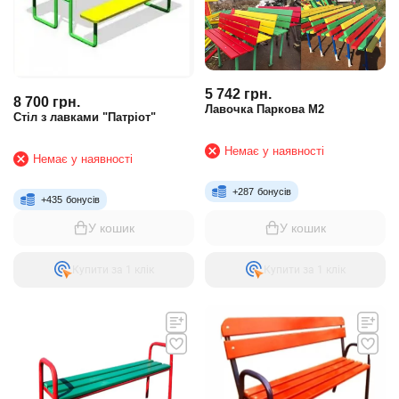
5 742
грн.
8 700
грн.
Лавочка Паркова М2
Стіл з лавками "Патріот"
Немає у наявності
Немає у наявності
+
287
бонусів
+
435
бонусів
У кошик
У кошик
Купити за 1 клiк
Купити за 1 клiк