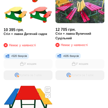
12 705
грн.
10 395
грн.
Стіл + лавка Вуличний
Стіл + лавки Дитячий садок
Суцільний
Немає у наявності
Немає у наявності
+
635
бонусів
+
520
бонусів
У кошик
У кошик
Купити за 1 клiк
Купити за 1 клiк