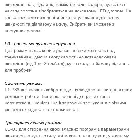
швидкість, час, відстань, кількість кроків, калорії, пульс і кут
нахилу полотна відобразиться на яскравому LED дисплеї. На
консолі окремо виведені кнопки регулювання діапазону
швидкості та діапазону нахилу. Вибрати ви зможете з
наступних режимів:
P0 - програма ручного керування
.
Цей режим надає користувачеві повний контроль над
тренуванням, даючи змогу самостійно встановлювати
швидкість (від 1 до 25 км\год), кут нахилу та бажану відстань
для пробіжки.
Системні режими
P1-P36 дозволяють вибрати один із заздалегідь встановлених
режимом роботи. Вони розроблені для різних типів
навантажень і націлені на інтервальні тренування з різними
рівнями складності та інтенсивності.
Три користувацькі режими
U1-U3 для створення своїх власних програм з параметрами
швидкості та кута нахилу, які можна налаштувати, у кожному