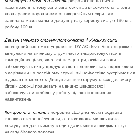
Конструкція рами та важелів
розрахована на високі
навантаження, тому вона виготовлена з високоякісної сталі з
двошаровим порошковим антикорозійним покриттям.
Заявлено максимально доступну вагу користувача до 180 кг, а
робочу 160 кг.
Двигун змінного струму потужністю 4 кінських сили
оснащений системою управління DY-AC drive. Бігові доріжки з
двигунами на змінному струмі часто використовуються в
комерційних цілях, як-от фітнес-центри, оскільки вони
забезпечують вищу продуктивність і довговічність, порівнюючи
з доріжками на постійному струмі, які найчастіше зустрічаються
в домашніх моделях. Двигун змінного струму також дає змогу
біговій доріжці працювати на вищих швидкостях і
забезпечувати стабільну роботу під час інтенсивних
навантажень.
Комфортна панель
з яскравим LED дисплеєм поєднана
кнопкою екстреної зупинки, а також кнопками швидкого
доступу, які дають змогу в один дотик міняти швидкість і кут
нахилу бігового полотна.