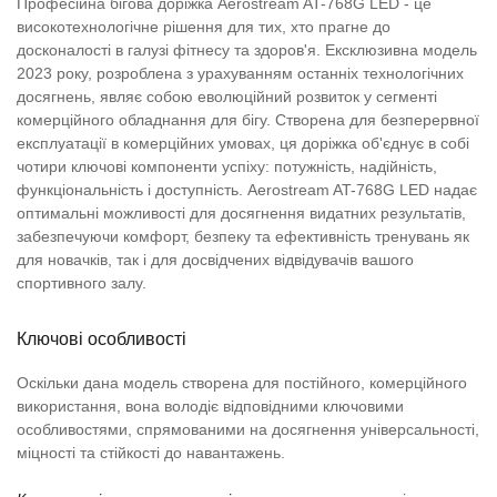
Професійна бігова доріжка Aerostream AT-768G LED - це
високотехнологічне рішення для тих, хто прагне до
досконалості в галузі фітнесу та здоров'я. Ексклюзивна модель
2023 року, розроблена з урахуванням останніх технологічних
досягнень, являє собою еволюційний розвиток у сегменті
комерційного обладнання для бігу. Створена для безперервної
експлуатації в комерційних умовах, ця доріжка об'єднує в собі
чотири ключові компоненти успіху: потужність, надійність,
функціональність і доступність. Aerostream AT-768G LED надає
оптимальні можливості для досягнення видатних результатів,
забезпечуючи комфорт, безпеку та ефективність тренувань як
для новачків, так і для досвідчених відвідувачів вашого
спортивного залу.
Ключові особливості
Оскільки дана модель створена для постійного, комерційного
використання, вона володіє відповідними ключовими
особливостями, спрямованими на досягнення універсальності,
міцності та стійкості до навантажень.