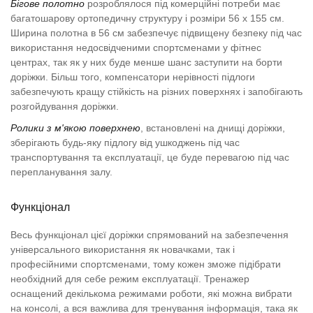
Бігове полотно
розроблялося під комерційні потреби має
багатошарову ортопедичну структуру і розміри 56 х 155 см.
Ширина полотна в 56 см забезпечує підвищену безпеку під час
використання недосвідченими спортсменами у фітнес
центрах, так як у них буде менше шанс заступити на борти
доріжки. Більш того, компенсатори нерівності підлоги
забезпечують кращу стійкість на різних поверхнях і запобігають
розгойдування доріжки.
Ролики з м'якою поверхнею
, встановлені на днищі доріжки,
зберігають будь-яку підлогу від ушкоджень під час
транспортування та експлуатації, це буде перевагою під час
перепланування залу.
Функціонал
Весь функціонал цієї доріжки спрямований на забезпечення
універсального використання як новачками, так і
професійними спортсменами, тому кожен зможе підібрати
необхідний для себе режим експлуатації. Тренажер
оснащений декількома режимами роботи, які можна вибрати
на консолі, а вся важлива для тренування інформація, така як