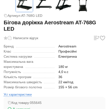
Артикул:
AT-768G LED
Бігова доріжка Aerostream AT-768G
LED
Написати відгук
Бренд
Aerostream
Клас
Професійні
Система нагрузки
Електрична
Максимальна вага
користувача
180 кг
Потужність
4,0 к.с
Кількість програм
36
Максимальна швидкість
22 км/год
Розмір бігового полотна
155 × 56 cm
Усі характеристики
Код товару:
055645