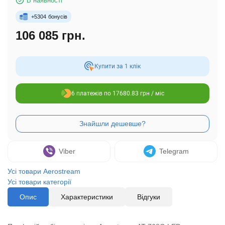
В наявності
+
5304
бонусів
106 085 грн.
Купити за 1 клiк
6 платежів по 17680.83 грн / міс
Viber
Telegram
Усі товари Aerostream
Усі товари категорії
Опис
Характеристики
Відгуки