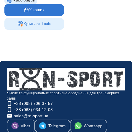
+
1830
бонусів
У кошик
Купити за 1 клiк
Якісне та функціональне спортивне обладнання для тренажерних
залів
+38 (098) 706-37-57
+38 (063) 034-12-08
sales@rn-sport.ua
Viber
Telegram
Whatsapp