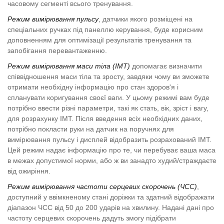
часовому сегменті всього тренування.
Режим вимірювання пульсу
, датчики якого розміщені на
спеціальних ручках під панеллю керування, буде корисним
доповненням для оптимізації результатів тренування та
запобігання перевантаженню.
Режим вимірювання маси тіла (ІМТ)
допомагає визначити
співвідношення маси тіла та зросту, завдяки чому ви зможете
отримати необхідну інформацію про стан здоров'я і
спланувати коригування своєї ваги. У цьому режимі вам буде
потрібно ввести різні параметри, такі як стать, вік, зріст і вагу,
для розрахунку ІМТ. Після введення всіх необхідних даних,
потрібно покласти руки на датчик на поручнях для
вимірювання пульсу і дисплей відобразить розрахований ІМТ.
Цей режим надає інформацію про те, чи перебуває ваша маса
в межах допустимої норми, або ж ви занадто худий/страждаєте
від ожиріння.
Режим вимірювання частоти серцевих скорочень (ЧСС)
,
доступний у ввімкненому стані доріжки та здатний відображати
діапазон ЧСС від 50 до 200 ударів на хвилину. Надані дані про
частоту серцевих скорочень дадуть змогу підібрати