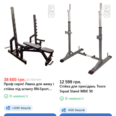
38 600
грн.
40 700
грн.
12 599
грн.
Проф серія! Лавка для жиму і
Стійка для присідань Toorx
стійки під штангу RN-Sport
Squat Stand WBX 50
black rock
В наявності
В наявності
+
1930
бонусів
+
630
бонусів