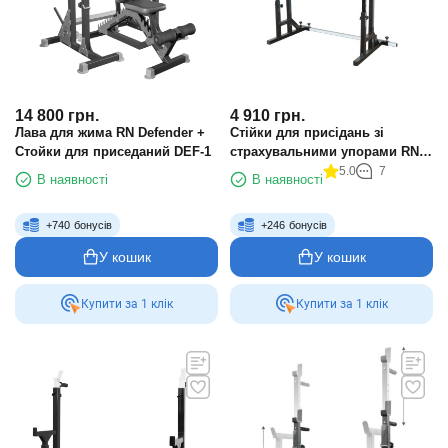
14 800
грн.
4 910
грн.
Лава для жима RN Defender +
Стійки для присідань зі
Стойки для приседаний DEF-1
страхувальними упорами RN
Sport 40S
5.0
7
В наявності
В наявності
+
740
бонусів
+
246
бонусів
У кошик
У кошик
Купити за 1 клiк
Купити за 1 клiк