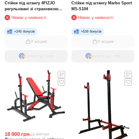
Стійки під штангу 4FIZJO
Стійки під штангу Marbo Sport
регульовані зі страховкою
MS-S104
Black
Немає у наявності
Немає у наявності
+
245
бонусів
+
539
бонусів
У кошик
У кошик
Купити за 1 клiк
Купити за 1 клiк
18 900
грн.
21 500
грн.