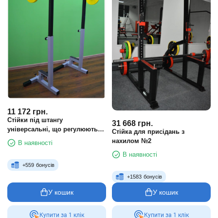
11 172
грн.
Стійки під штангу
31 668
грн.
універсальні, що регулюються
Стійка для присідань з
по висоті і ширині
нахилом №2
В наявності
В наявності
+
559
бонусів
+
1583
бонусів
У кошик
У кошик
Купити за 1 клiк
Купити за 1 клiк