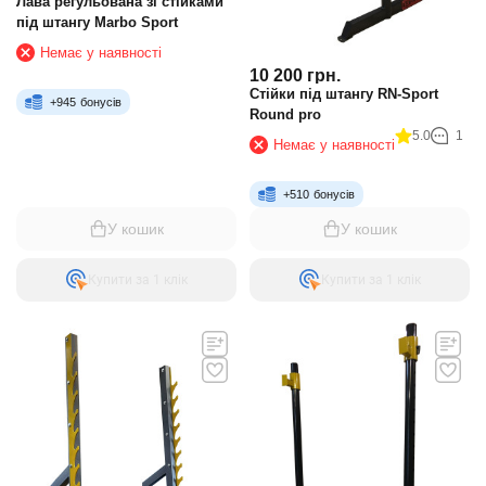
Лава регульована зі стійками
під штангу Marbo Sport
Немає у наявності
10 200
грн.
Стійки під штангу RN-Sport
+
945
бонусів
Round pro
5.0
1
Немає у наявності
+
510
бонусів
У кошик
У кошик
Купити за 1 клiк
Купити за 1 клiк