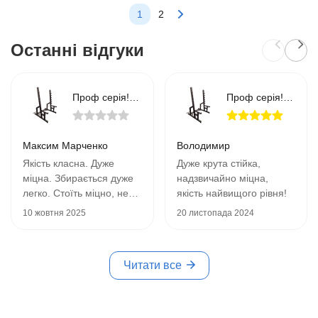
1
2
Останні відгуки
Проф серія! Стійки під штангу RN-Sport black rock
Проф серія! Стійки під штангу RN-Sport black rock
Максим Марченко
Володимир
Якість класна. Дуже
Дуже крута стійка,
міцна. Збирається дуже
надзвичайно міцна,
легко. Стоїть міцно, не
якість найвищого рівня!
хитається і дуже надійно
10 жовтня 2025
20 листопада 2024
все.
Читати все