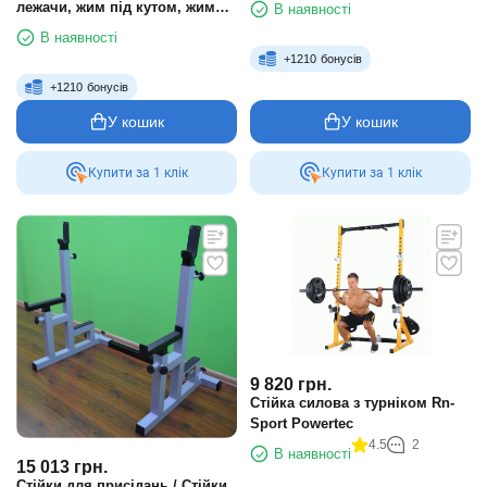
лежачи, жим під кутом, жим
В наявності
сидячи
В наявності
+
1210
бонусів
+
1210
бонусів
У кошик
У кошик
Купити за 1 клiк
Купити за 1 клiк
9 820
грн.
Стійка силова з турніком Rn-
Sport Powertec
4.5
2
В наявності
15 013
грн.
Стійки для присідань / Стійки