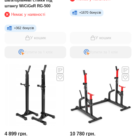
Багаторівневі стійки під
штангу WiCiGeR RG-500
+
1670
бонусів
Немає у наявності
+
362
бонусів
У кошик
У кошик
Купити за 1 клiк
Купити за 1 клiк
4 899
грн.
10 780
грн.