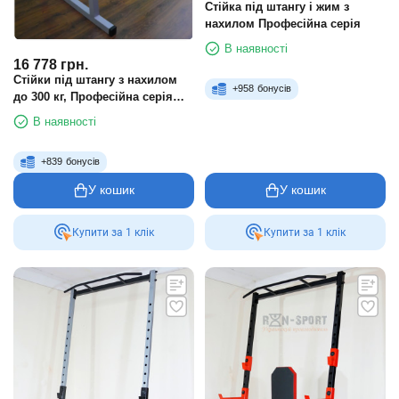
Стійка під штангу і жим з
нахилом Професійна серія
В наявності
16 778
грн.
Стійки під штангу з нахилом
+
958
бонусів
до 300 кг, Професійна серія
(Strong-spsn)
В наявності
+
839
бонусів
У кошик
У кошик
Купити за 1 клiк
Купити за 1 клiк