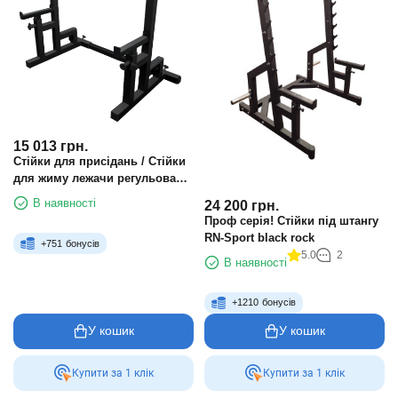
15 013
грн.
Стійки для присідань / Стійки
для жиму лежачи регульовані,
зі страховими упорами,
В наявності
24 200
грн.
чорний
Проф серія! Стійки під штангу
RN-Sport black rock
+
751
бонусів
5.0
2
В наявності
+
1210
бонусів
У кошик
У кошик
Купити за 1 клiк
Купити за 1 клiк