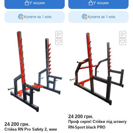
У кошик
У кошик
Купити за 1 клiк
Купити за 1 клiк
24 200
грн.
Проф серія! Стійки під штангу
24 200
грн.
RN-Sport black PRO
Стійка RN Pro Safety 2, жим