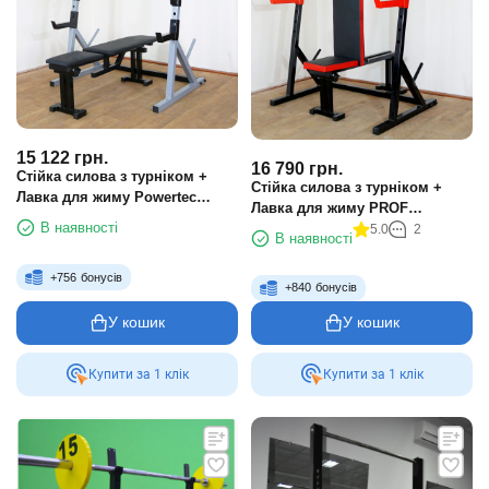
15 122
грн.
16 790
грн.
Стійка силова з турніком +
Стійка силова з турніком +
Лавка для жиму Powertec
Лавка для жиму PROF
GREY
В наявності
Powertec RED
5.0
2
В наявності
+
756
бонусів
+
840
бонусів
У кошик
У кошик
Купити за 1 клiк
Купити за 1 клiк