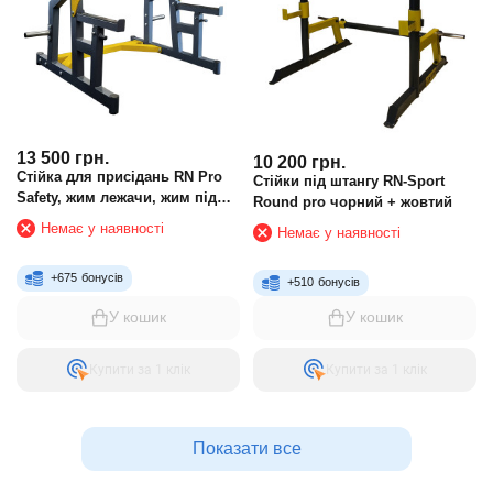
13 500
грн.
10 200
грн.
Стійка для присідань RN Pro
Стійки під штангу RN-Sport
Safety, жим лежачи, жим під
Round pro чорний + жовтий
кутом, жим сидячи
Немає у наявності
Немає у наявності
+
675
бонусів
+
510
бонусів
У кошик
У кошик
Купити за 1 клiк
Купити за 1 клiк
Показати все