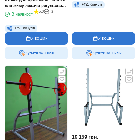
+
491
бонусів
для жиму лежачи регульовані,
зі страховими упорами
5.0
2
В наявності
+
751
бонусів
У кошик
У кошик
Купити за 1 клiк
Купити за 1 клiк
19 159
грн.