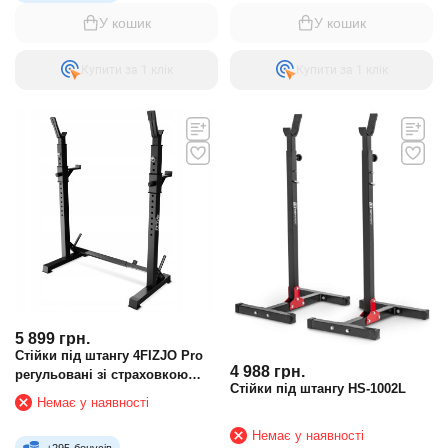
У кошик
У кошик
Купити за 1 клiк
Купити за 1 клiк
5 899
грн.
Стійки під штангу 4FIZJO Pro
4 988
грн.
регульовані зі страховкою
Стійки під штангу HS-1002L
Black
Немає у наявності
Немає у наявності
+
295
бонусів