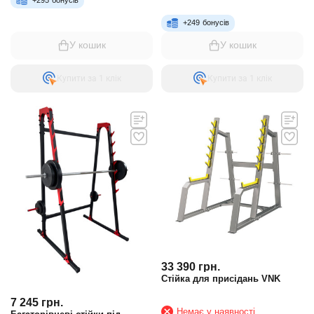
+
249
бонусів
У кошик
У кошик
Купити за 1 клiк
Купити за 1 клiк
33 390
грн.
Стійка для присідань VNK
7 245
грн.
Немає у наявності