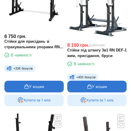
6 750
грн.
Стійки для присідань зі
8 100
грн.
8 650
грн.
страхувальними упорами RN
Стійки під штангу 3в1 RN DEF-1
Sport 50х50
В наявності
жим, присідання, бруси
В наявності
+
338
бонусів
+
405
бонусів
У кошик
У кошик
Купити за 1 клiк
Купити за 1 клiк