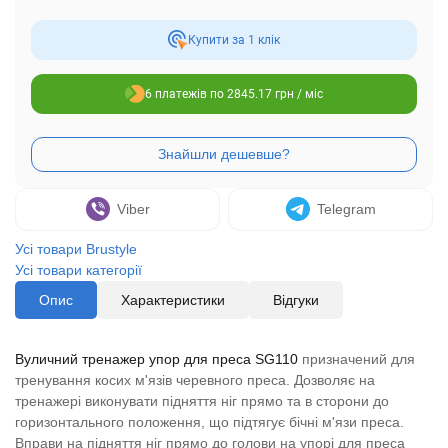
Купити за 1 клiк
6 платежів по 2845.17 грн / міс
Viber
Telegram
Усі товари Brustyle
Усі товари категорії
Опис
Характеристики
Відгуки
Вуличний тренажер упор для преса SG110
призначений для
тренування косих м'язів черевного преса. Дозволяє на
тренажері виконувати підняття ніг прямо та в сторони до
горизонтального положення, що підтягує бічні м'язи преса.
Вправи на підняття ніг прямо до голови на упорі для преса