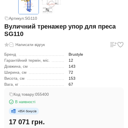
Артикул:
SG110
Вуличний тренажер упор для преса
SG110
Написати відгук
Бренд
Brustyle
Гарантійний термін, міс.
12
Довжина, см
143
Ширина, см
72
Висота, см
153
Вага, кг
67
Код товару:
055400
В наявності
+
854
бонусів
17 071 грн.