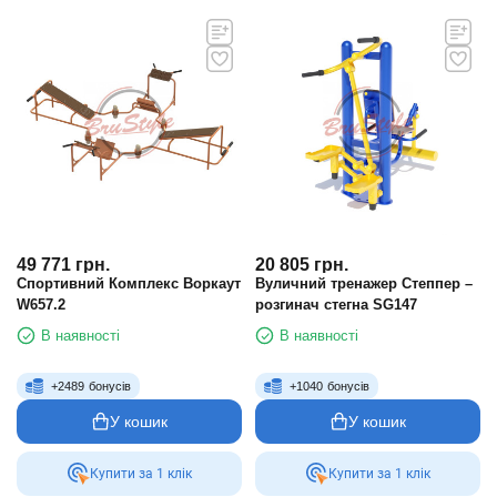
49 771
грн.
20 805
грн.
Спортивний Комплекс Воркаут
Вуличний тренажер Степпер –
W657.2
розгинач стегна SG147
В наявності
В наявності
+
2489
бонусів
+
1040
бонусів
У кошик
У кошик
Купити за 1 клiк
Купити за 1 клiк