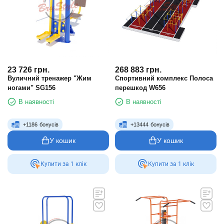
23 726
грн.
268 883
грн.
Вуличний тренажер "Жим
Спортивний комплекс Полоса
ногами" SG156
перешкод W656
В наявності
В наявності
+
1186
бонусів
+
13444
бонусів
У кошик
У кошик
Купити за 1 клiк
Купити за 1 клiк