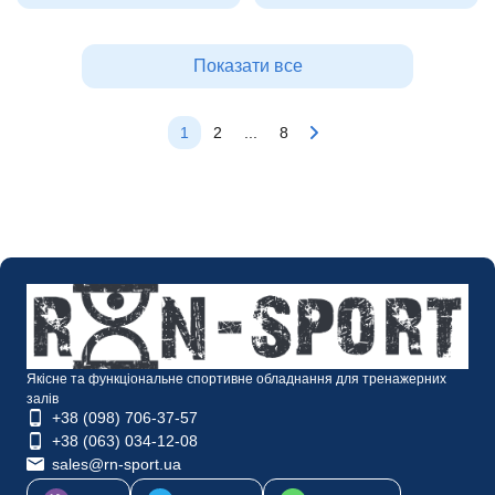
Показати все
1
2
...
8
Якісне та функціональне спортивне обладнання для тренажерних
залів
+38 (098) 706-37-57
+38 (063) 034-12-08
sales@rn-sport.ua