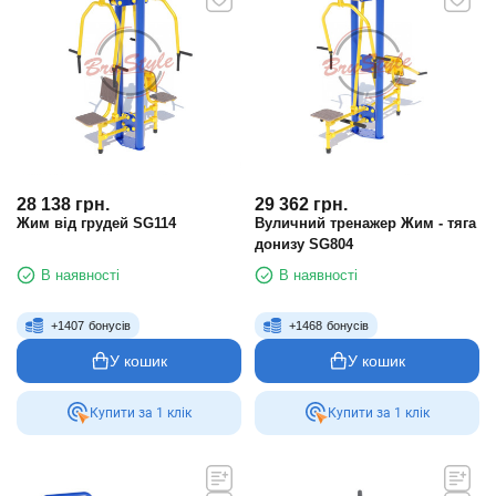
28 138
грн.
29 362
грн.
Жим від грудей SG114
Вуличний тренажер Жим - тяга
донизу SG804
В наявності
В наявності
+
1407
бонусів
+
1468
бонусів
У кошик
У кошик
Купити за 1 клiк
Купити за 1 клiк