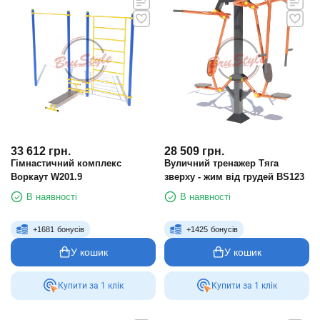
33 612
грн.
28 509
грн.
Гімнастичний комплекс
Вуличний тренажер Тяга
Воркаут W201.9
зверху - жим від грудей BS123
В наявності
В наявності
+
1681
бонусів
+
1425
бонусів
У кошик
У кошик
Купити за 1 клiк
Купити за 1 клiк