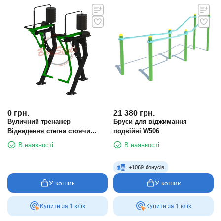
0
грн.
21 380
грн.
Вуличний тренажер
Бруси для віджимання
Відведення стегна стоячи
подвійні W506
SG618
В наявності
В наявності
+
1069
бонусів
У кошик
У кошик
Купити за 1 клiк
Купити за 1 клiк