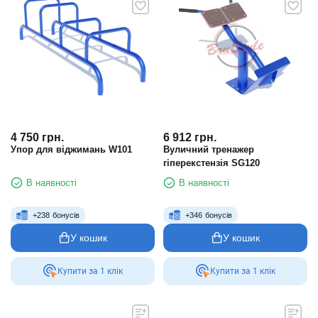
4 750
грн.
6 912
грн.
Упор для віджимань W101
Вуличний тренажер
гіперекстензія SG120
В наявності
В наявності
+
238
бонусів
+
346
бонусів
У кошик
У кошик
Купити за 1 клiк
Купити за 1 клiк