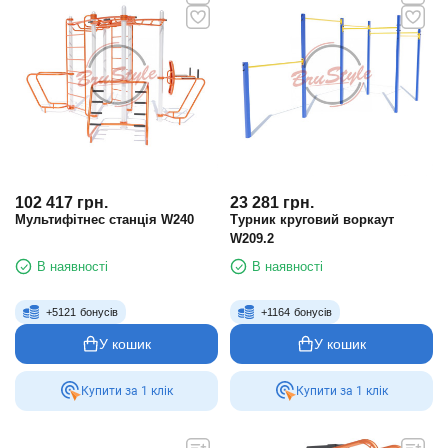
102 417
грн.
23 281
грн.
Мультифітнес станція W240
Турник круговий воркаут
W209.2
В наявності
В наявності
+
5121
бонусів
+
1164
бонусів
У кошик
У кошик
Купити за 1 клiк
Купити за 1 клiк