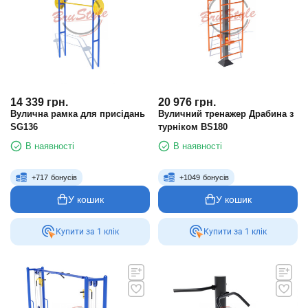
14 339
грн.
20 976
грн.
Вулична рамка для присідань
Вуличний тренажер Драбина з
SG136
турніком BS180
В наявності
В наявності
+
717
бонусів
+
1049
бонусів
У кошик
У кошик
Купити за 1 клiк
Купити за 1 клiк