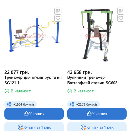
22 077
грн.
43 658
грн.
Тренажер для м'язів рук та ніг
Вуличний тренажер
SG121.1
Баттерфляй стоячи SG602
В наявності
В наявності
+
1104
бонусів
+
2183
бонусів
У кошик
У кошик
Купити за 1 клiк
Купити за 1 клiк