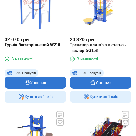
42 070
грн.
20 320
грн.
Турнік багаторівневий W210
Тренажер для м'язів стегна -
Твістер SG158
В наявності
В наявності
+
2104
бонусів
+
1016
бонусів
У кошик
У кошик
Купити за 1 клiк
Купити за 1 клiк