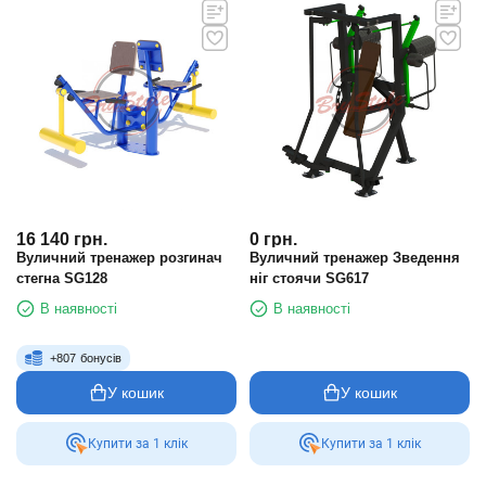
16 140
грн.
0
грн.
Вуличний тренажер розгинач
Вуличний тренажер Зведення
стегна SG128
ніг стоячи SG617
В наявності
В наявності
+
807
бонусів
У кошик
У кошик
Купити за 1 клiк
Купити за 1 клiк