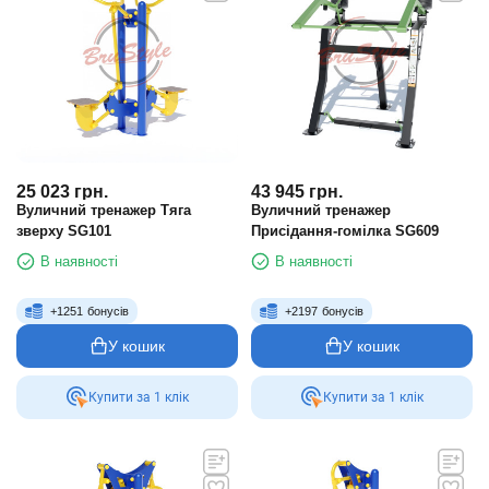
25 023
грн.
43 945
грн.
Вуличний тренажер Тяга
Вуличний тренажер
зверху SG101
Присідання-гомілка SG609
В наявності
В наявності
+
1251
бонусів
+
2197
бонусів
У кошик
У кошик
Купити за 1 клiк
Купити за 1 клiк