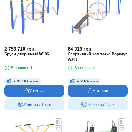
2 756 710
грн.
64 318
грн.
Бруси дворівневі W106
Спортивний комплекс Воркаут
W207
В наявності
В наявності
+
137836
бонусів
+
3216
бонусів
У кошик
У кошик
Купити за 1 клiк
Купити за 1 клiк