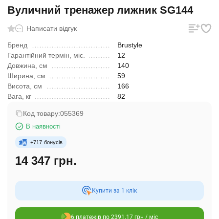
Вуличний тренажер лижник SG144
Написати відгук
Бренд
Brustyle
Гарантійний термін, міс.
12
Довжина, см
140
Ширина, см
59
Висота, см
166
Вага, кг
82
Код товару:
055369
В наявності
+
717
бонусів
14 347 грн.
Купити за 1 клiк
6 платежів по 2391.17 грн / міс