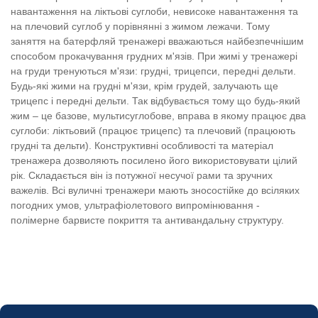
навантаження на ліктьові суглоби, невисоке навантаження та
на плечовий суглоб у порівнянні з жимом лежачи. Тому
заняття на батерфляй тренажері вважаються найбезпечнішим
способом прокачування грудних м'язів. При жимі у тренажері
на груди тренуються м'язи: грудні, трицепси, передні дельти.
Будь-які жими на грудні м'язи, крім грудей, залучають ще
трицепс і передні дельти. Так відбувається тому що будь-який
жим – це базове, мультисуглобове, вправа в якому працює два
суглоби: ліктьовий (працює трицепс) та плечовий (працюють
грудні та дельти). Конструктивні особливості та матеріал
тренажера дозволяють посилено його використовувати цілий
рік. Складається він із потужної несучої рами та зручних
важелів. Всі вуличні тренажери мають зносостійке до всіляких
погодних умов, ультрафіолетового випромінювання -
полімерне барвисте покриття та антивандальну структуру.