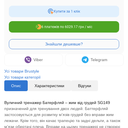
Купити за 1 клiк
6 платежів по 6029.17 грн / міс
Viber
Telegram
Усі товари Brustyle
Усі товари категорії
Опис
Характеристики
Відгуки
Вуличний тренажер Батерфляй – жим від грудей SG149
призначений для тренування двох людей. Баттерфляй
застосовується для розвитку м'язів грудей без вправи жим
лежачи. Крім того, він качає трапецію та задні дельти, а також
м'язи обертачі плеча. Вправи на цьому тренажері не створює