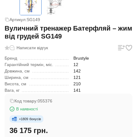
Артикул:
SG149
Вуличний тренажер Батерфляй – жим
від грудей SG149
Написати відгук
Бренд
Brustyle
Гарантійний термін, міс.
12
Довжина, см
142
Ширина, см
121
Висота, см
210
Вага, кг
141
Код товару:
055376
В наявності
+
1809
бонусів
36 175 грн.