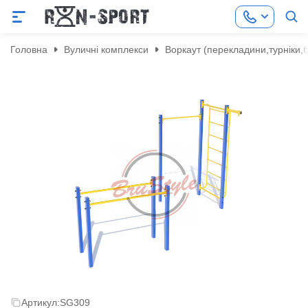
Головна
Вуличні комплекси
Воркаут (перекладини,турніки,
Артикул:
SG309