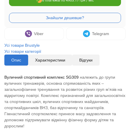
6 платежів по 4903.17 грн / міс
Viber
Telegram
Усі товари Brustyle
Усі товари категорії
Опис
Характеристики
Відгуки
Вуличний спортивний комплекс SG309
належить до групи
вуличних тренажерів, основна спрямованість яких –
загальнофізичне тренування та розвиток різних груп м'язів на
відкритому повітрі. Комплекс призначений для загальноосвітніх
та спортивних шкіл, вуличних спортивних майданчиків,
спортмайданчиків ВНЗ, баз відпочинку та санаторіїв.
Гімнастичний спорткомлекс принесе масу задоволення та
допоможе підтримувати відмінну фізичну форму дітям та
дорослим!