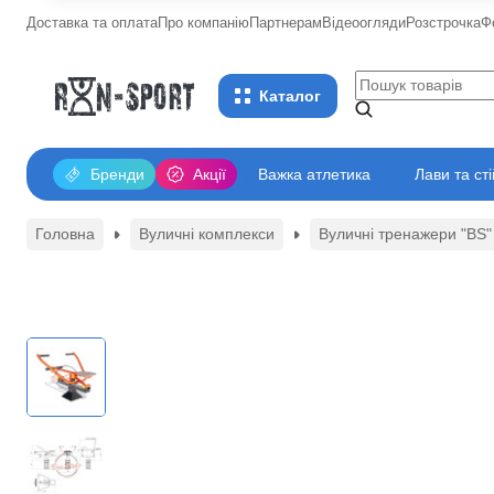
Доставка та оплата
Про компанію
Партнерам
Відеоогляди
Розстрочка
Ф
Каталог
Бренди
Акції
Важка атлетика
Лави та ст
Головна
Вуличні комплекси
Вуличні тренажери "BS"