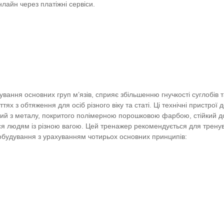
нлайн через платіжні сервіси.
вання основних груп м’язів, сприяє збільшенню гнучкості суглобів
тях з обтяження для осіб різного віку та статі. Ці технічні пристро
й з металу, покритого полімерною порошковою фарбою, стійкий до
 людям із різною вагою. Цей тренажер рекомендується для тренування
обудування з урахуванням чотирьох основних принципів: