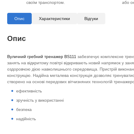
своїм транспортом.
або о
Опис
Характеристики
Відгуки
Опис
Вуличний гребний тренажер BS111
забезпечує комплексне трену
занять на відкритому повітрі відкривають новий напрямок у занят
оздоровчою дією навколишнього середовища. Пристрій виконани
конструкцію. Надійна металева конструкція дозволяє тренуватися
створено на основі передових вітчизняних технологій тренажер
ефективність
зручність у використанні
безпека
надійність