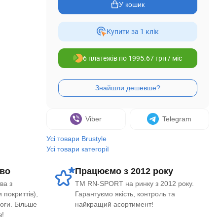
У кошик
Купити за 1 клiк
6 платежів по 1995.67 грн / міс
Viber
Telegram
Усі товари Brustyle
Усі товари категорії
во
Працюємо з 2012 року
ва з
ТМ RN-SPORT на ринку з 2012 року.
 покриттів),
Гарантуємо якість, контроль та
логи. Більше
найкращий асортимент!
в!