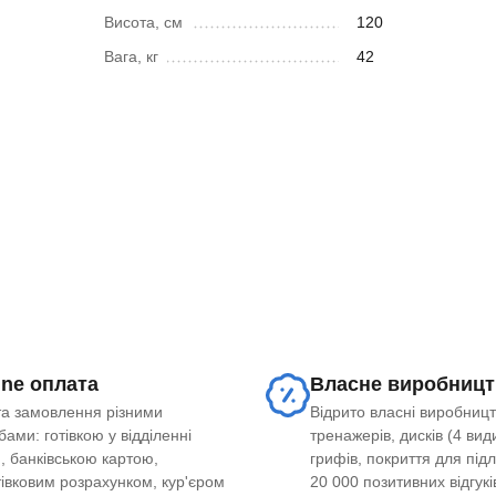
Висота, см
120
Вага, кг
42
ine оплата
Власне виробницт
а замовлення різними
Відрито власні виробницт
ами: готівкою у відділенні
тренажерів, дисків (4 види
, банківською картою,
грифів, покриття для під
тівковим розрахунком, кур'єром
20 000 позитивних відгукі