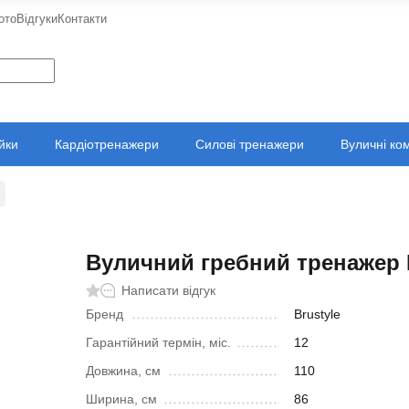
ото
Відгуки
Контакти
ійки
Кардіотренажери
Силові тренажери
Вуличні ко
Вуличний гребний тренажер 
Написати відгук
Бренд
Brustyle
Гарантійний термін, міс.
12
Довжина, см
110
Ширина, см
86