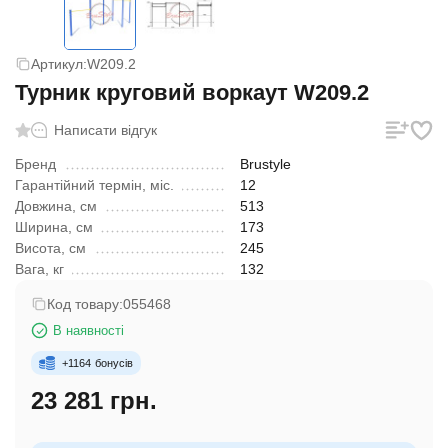
Артикул:
W209.2
Турник круговий воркаут W209.2
Написати відгук
Бренд
Brustyle
Гарантійний термін, міс.
12
Довжина, см
513
Ширина, см
173
Висота, см
245
Вага, кг
132
Код товару:
055468
В наявності
+
1164
бонусів
23 281 грн.