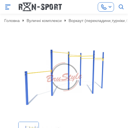
Головна
Вуличні комплекси
Воркаут (перекладини,турніки,