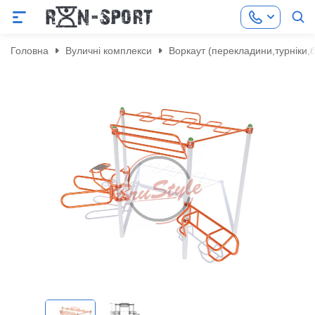
Головна
Вуличні комплекси
Воркаут (перекладини,турніки,