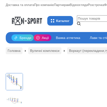
Доставка та оплата
Про компанію
Партнерам
Відеоогляди
Розстрочка
Ф
Каталог
Бренди
Акції
Важка атлетика
Лави та ст
Головна
Вуличні комплекси
Воркаут (перекладини,т