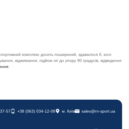
спортивний комплекс досить поширений, здавалося б, кого
вання, віджимання, підйом ніг до упору 90 градусів, відведення
ення:
-37-57
+38 (063) 034-12-08
м. Київ
sales@rn-sport.ua