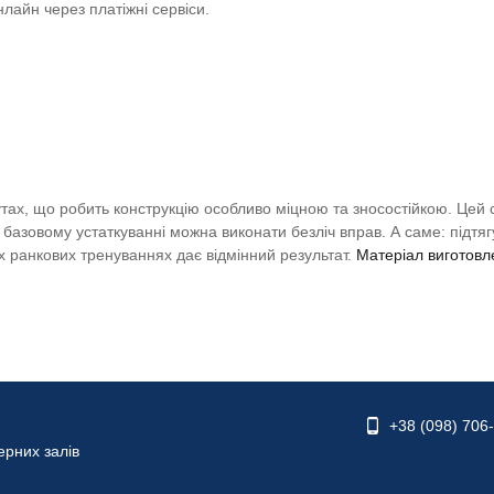
нлайн через платіжні сервіси.
тах, що робить конструкцію особливо міцною та зносостійкою. Цей 
базовому устаткуванні можна виконати безліч вправ. А саме: підтягу
их ранкових тренуваннях дає відмінний результат.
Матеріал виготовл
+38 (098) 706
ерних залів