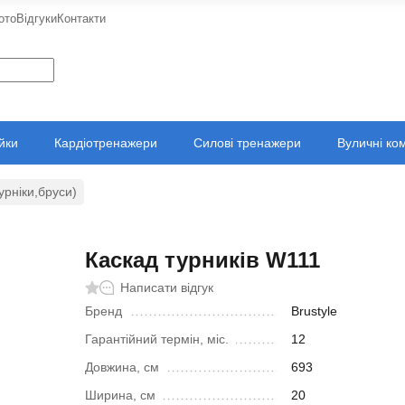
ото
Відгуки
Контакти
ійки
Кардіотренажери
Силові тренажери
Вуличні ко
урніки,бруси)
Каскад турників W111
Написати відгук
Бренд
Brustyle
Гарантійний термін, міс.
12
Довжина, см
693
Ширина, см
20