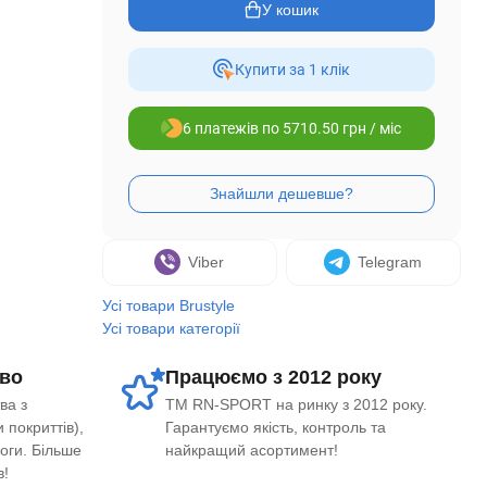
У кошик
Купити за 1 клiк
6 платежів по 5710.50 грн / міс
Viber
Telegram
Усі товари Brustyle
Усі товари категорії
во
Працюємо з 2012 року
ва з
ТМ RN-SPORT на ринку з 2012 року.
 покриттів),
Гарантуємо якість, контроль та
логи. Більше
найкращий асортимент!
в!