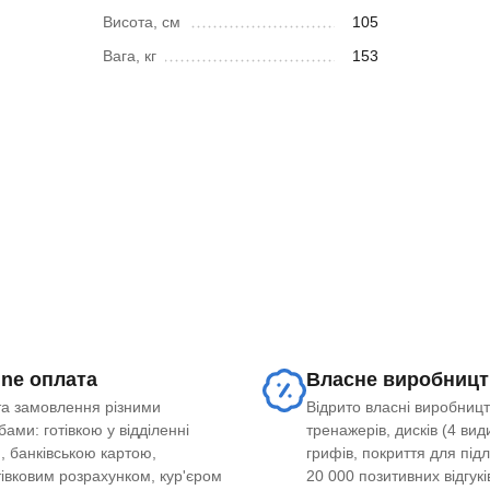
Висота, см
105
Вага, кг
153
ine оплата
Власне виробницт
а замовлення різними
Відрито власні виробницт
ами: готівкою у відділенні
тренажерів, дисків (4 види
, банківською картою,
грифів, покриття для під
тівковим розрахунком, кур'єром
20 000 позитивних відгукі