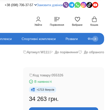
+38 (098) 706-37-57
Замовити дзвінок
Увійти
Порівняння
Вибране
Кошик
мплекси
Спортивні комплекси
Розваги
Фітнес
К
Артикул:
W111
До порівняння
До обраного
Код товару:
055326
В наявності
+
1713
бонусів
34 263 грн.