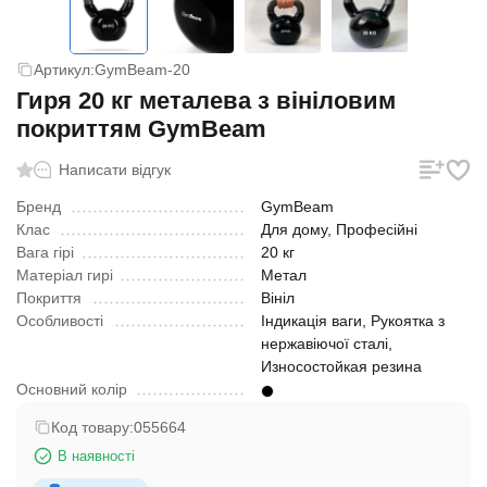
Артикул:
GymBeam-20
Гиря 20 кг металева з вініловим
покриттям GymBeam
Написати відгук
Бренд
GymBeam
Клас
Для дому, Професійні
Вага гірі
20 кг
Матеріал гирі
Метал
Покриття
Вініл
Особливості
Індикація ваги, Рукоятка з
нержавіючої сталі,
Износостойкая резина
Основний колір
Код товару:
055664
В наявності