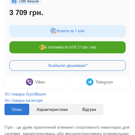
+
185
бонусів
3 709 грн.
Купити за 1 клiк
6 платежів по 618.17 грн / міс
Viber
Telegram
Усі товари GymBeam
Усі товари категорії
Опис
Характеристики
Відгуки
Гіря - це дуже практичний елемент спортивного інвентарю для
силових, кардіотренувань або високоінтенсивних інтервальних