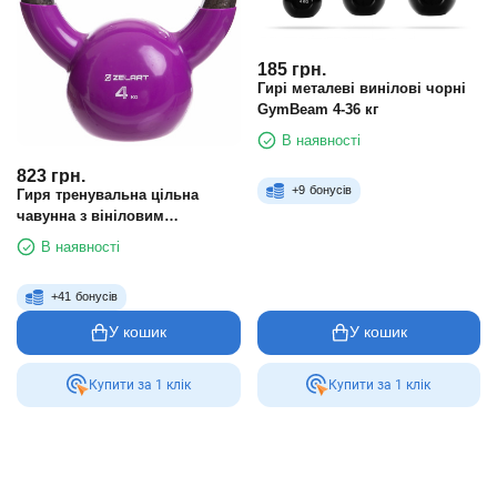
185
грн.
Гирі металеві винілові чорні
GymBeam 4-36 кг
В наявності
823
грн.
+
9
бонусів
Гиря тренувальна цільна
чавунна з вініловим
покриттям Zelart TA-2680-4 4 кг
В наявності
фіолетовий
+
41
бонусів
У кошик
У кошик
Купити за 1 клiк
Купити за 1 клiк