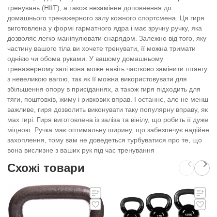
тренувань (HIIT), а також незамінне доповнення до
домашнього тренажерного залу кожного спортсмена. Ця гиря
виготовлена у формі гарматного ядра і має зручну ручку, яка
дозволяє легко маніпулювати снарядом. Залежно від того, яку
частину вашого тіла ви хочете тренувати, її можна тримати
однією чи обома руками. У вашому домашньому
тренажерному залі вона може навіть частково замінити штангу
з невеликою вагою, так як її можна використовувати для
збільшення опору в присіданнях, а також гиря підходить для
тяги, поштовхів, жиму і ривкових вправ. І останнє, але не менш
важливе, гиря дозволить виконувати таку популярну вправу, як
мах гирі. Гиря виготовлена із заліза та вінілу, що робить її дуже
міцною. Ручка має оптимальну ширину, що забезпечує надійне
захоплення, тому вам не доведеться турбуватися про те, що
вона вислизне з ваших рук під час тренування
Схожі товари