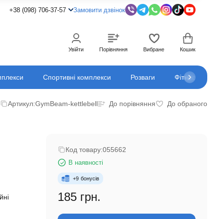
+38 (098) 706-37-57
Замовити дзвінок
Увійти
Порівняння
Вибране
Кошик
мплекси
Спортивні комплекси
Розваги
Фітнес
К
Артикул:
GymBeam-kettlebell
До порівняння
До обраного
Код товару:
055662
В наявності
+
9
бонусів
185 грн.
йні