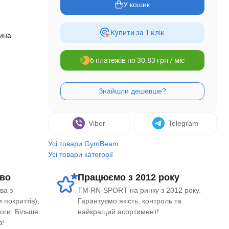
У кошик
Купити за 1 клiк
ина
6 платежів по 30.83 грн / міс
Viber
Telegram
Усі товари GymBeam
Усі товари категорії
во
Працюємо з 2012 року
ва з
ТМ RN-SPORT на ринку з 2012 року.
 покриттів),
Гарантуємо якість, контроль та
логи. Більше
найкращий асортимент!
в!