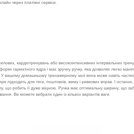
нлайн через платіжні сервіси.
силових, кардіотренувань або високоінтенсивних інтервальних трен
ормі гарматного ядра і має зручну ручку, яка дозволяє легко маніп
. У вашому домашньому тренажерному залі вона може навіть частков
ря підходить для тяги, поштовхів, жиму і ривкових вправ. І останнє
інілу, що робить її дуже міцною. Ручка має оптимальну ширину, що 
ання. Ви можете вибрати один із кількох варіантів ваги.