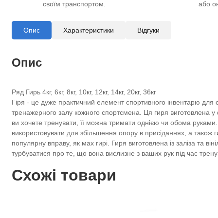
своїм транспортом.
або о
Опис
Характеристики
Відгуки
Опис
Ряд Гирь 4кг, 6кг, 8кг, 10кг, 12кг, 14кг, 20кг, 36кг
Гіря - це дуже практичний елемент спортивного інвентарю для 
тренажерного залу кожного спортсмена. Ця гиря виготовлена у ф
ви хочете тренувати, її можна тримати однією чи обома руками
використовувати для збільшення опору в присіданнях, а також ги
популярну вправу, як мах гирі. Гиря виготовлена із заліза та в
турбуватися про те, що вона вислизне з ваших рук під час тренув
Схожі товари