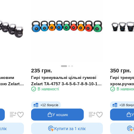
235
грн.
350
грн.
тановим
Гирі тренувальні цільні гумові
Гирі тренув
кою Zelart
Zelart TA-4757 3-4-5-6-7-8-9-10-12
хром.ручко
В наявності
В наявно
18-20-22-24-
кг
кг
+
12
бонусів
+
18
бону
У кошик
У
клiк
Купити за 1 клiк