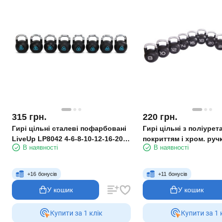
315
грн.
220
грн.
Гирі цільні сталеві пофарбовані
Гирі цільні з поліуре
LiveUp LP8042 4-6-8-10-12-16-20-
покриттям і хром. руч
В наявності
В наявності
24 кг
TA-2681 8-10-12-14-16-
28-32 кг
+
16
бонусів
+
11
бонусів
У кошик
У кошик
Купити за 1 клiк
Купити за 1 