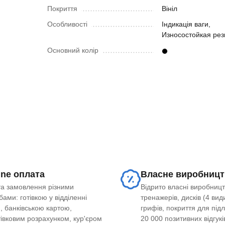
Покриття
Вініл
Особливості
Індикація ваги,
Износостойкая рез
Основний колір
ine оплата
Власне виробницт
а замовлення різними
Відрито власні виробницт
ами: готівкою у відділенні
тренажерів, дисків (4 види
, банківською картою,
грифів, покриття для під
тівковим розрахунком, кур'єром
20 000 позитивних відгукі