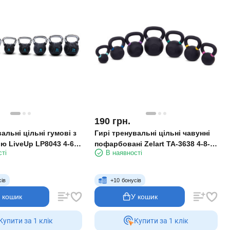
190
грн.
альні цільні гумові з
Гирі тренувальні цільні чавунні
ю LiveUp LP8043 4-6
пофарбовані Zelart TA-3638 4-8-
сті
В наявності
12-16-20-24-36 кг
сів
+
10
бонусів
 кошик
У кошик
Купити за 1 клiк
Купити за 1 клiк