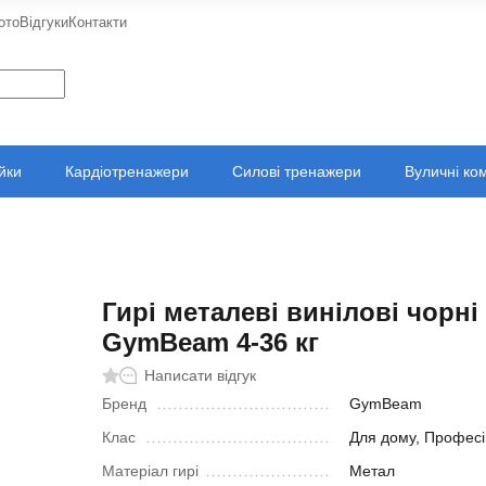
ото
Відгуки
Контакти
ійки
Кардіотренажери
Силові тренажери
Вуличні ко
Гирі металеві винілові чорні
GymBeam 4-36 кг
Написати відгук
Бренд
GymBeam
Клас
Для дому, Професі
Матеріал гирі
Метал