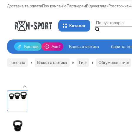
Доставка та оплата
Про компанію
Партнерам
Відеоогляди
Розстрочка
Ф
Каталог
Бренди
Акції
Важка атлетика
Лави та ст
Головна
Важка атлетика
Гирі
Обгумовані гирі