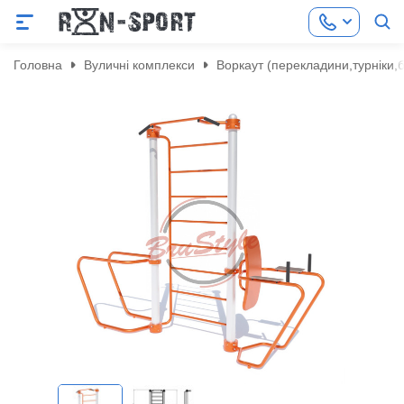
Головна
Вуличні комплекси
Воркаут (перекладини,турніки,