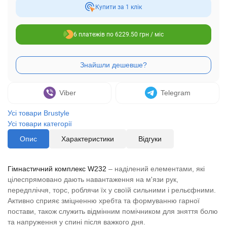
Купити за 1 клiк
6 платежів по 6229.50 грн / міс
Viber
Telegram
Усі товари Brustyle
Усі товари категорії
Опис
Характеристики
Відгуки
Гімнастичний комплекс W232
– наділений елементами, які
цілеспрямовано дають навантаження на м'язи рук,
передпліччя, торс, роблячи їх у своїй сильними і рельєфними.
Активно сприяє зміцненню хребта та формуванню гарної
постави, також служить відмінним помічником для зняття болю
та напруження у спині після важкого дня.