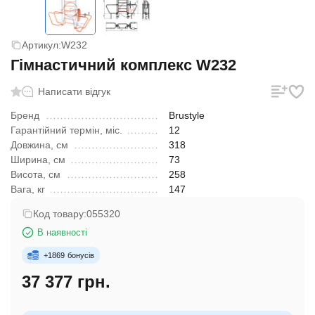
Артикул:
W232
Гімнастичний комплекс W232
Написати відгук
Бренд
Brustyle
Гарантійний термін, міс.
12
Довжина, см
318
Ширина, см
73
Висота, см
258
Вага, кг
147
Код товару:
055320
В наявності
+
1869
бонусів
37 377 грн.