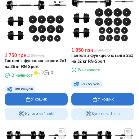
1 850
грн.
2 350
грн.
1 750
грн.
Гантелі з функцією штанги 2в1
2 200
грн.
Гантелі з функцією штанги 2в1
на 32 кг RN-Sport
на 26 кг RN-Sport
В наявності
5.0
3
В наявності
+
93
бонусів
+
88
бонусів
У кошик
У кошик
Купити за 1 клiк
Купити за 1 клiк