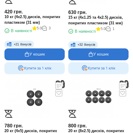
420
грн.
630
грн.
10 кг (4x2.5) дисків, покритих
15 кг (4x1.25 та 4x2.5) дисків,
пластиком (31 мм)
покритих пластиком (31 мм)
5.0
3
5.0
1
В наявності
В наявності
+
21
бонусів
+
32
бонусів
У кошик
У кошик
Купити за 1 клiк
Купити за 1 клiк
780
грн.
800
грн.
20 кг (4x5) дисків, покритих
20 кг (8x2.5) дисків, покритих