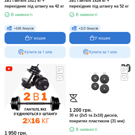
2в1 Гантелі 2х21 кг +
2в1 Гантелі 2х26 кг +
перехідник під штангу на 42 кг
перехідник під штангу на 52 кг
В наявності
В наявності
+
108
бонусів
+
113
бонусів
У кошик
У кошик
Купити за 1 клiк
Купити за 1 клiк
1 200
грн.
30 кг (2x5 та 2x10) дисків,
покритих пластиком (31 мм)
В наявності
1 950
грн.