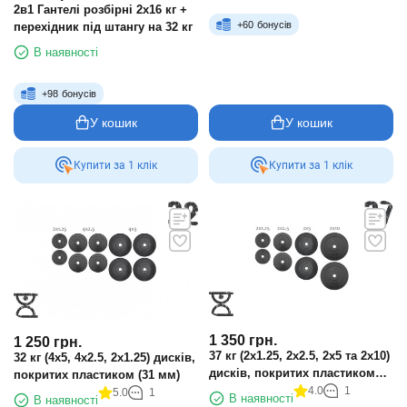
2в1 Гантелі розбірні 2х16 кг +
+
60
бонусів
перехідник під штангу на 32 кг
В наявності
+
98
бонусів
У кошик
У кошик
Купити за 1 клiк
Купити за 1 клiк
1 350
грн.
1 250
грн.
37 кг (2х1.25, 2х2.5, 2x5 та 2x10)
32 кг (4x5, 4х2.5, 2x1.25) дисків,
дисків, покритих пластиком
покритих пластиком (31 мм)
(31 мм)
4.0
1
5.0
1
В наявності
В наявності