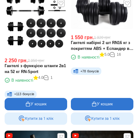
1 550
грн.
1 920
грн.
Гантелі набірні 2 шт RN16 кг з
покриттям ABS + Еспандер в
подарунок
5.0
16
В наявності
2 250
грн.
2 950
грн.
Гантелі з функцією штанги 2в1
на 52 кг RN-Sport
+
78
бонусів
4.0
1
В наявності
+
113
бонусів
У кошик
У кошик
Купити за 1 клiк
Купити за 1 клiк