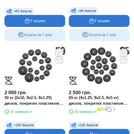
+
68
бонусів
+
63
бонусів
У кошик
У кошик
Купити за 1 клiк
Купити за 1 клiк
2 000
грн.
2 500
грн.
50 кг (2х10, 8х2.5, 8х1.25)
65 кг (4х1.25, 8х2.5, 8х5 кг)
дисків, покритих пластиком
дисків, покритих пластиком
(31 мм)
(31 мм)
5.0
1
В наявності
В наявності
+
100
бонусів
+
125
бонусів