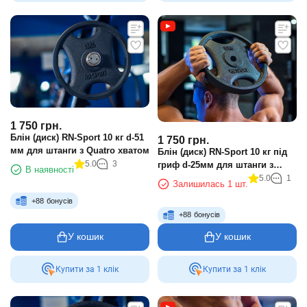
1 750
грн.
Блін (диск) RN-Sport 10 кг d-51
1 750
грн.
мм для штанги з Quatro хватом
Блін (диск) RN-Sport 10 кг під
5.0
3
гриф d-25мм для штанги з
В наявності
Quatro хватом
5.0
1
Залишилась 1 шт.
+
88
бонусів
+
88
бонусів
У кошик
У кошик
Купити за 1 клiк
Купити за 1 клiк