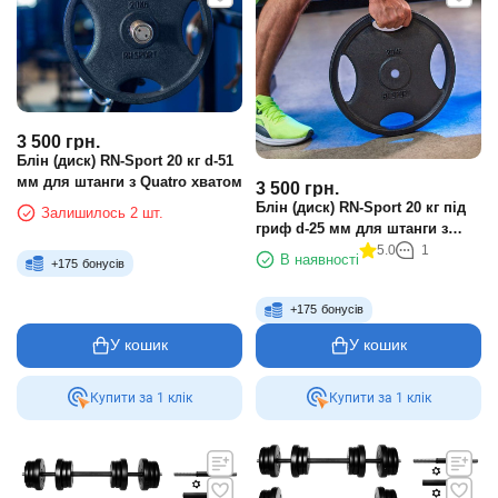
3 500
грн.
Блін (диск) RN-Sport 20 кг d-51
мм для штанги з Quatro хватом
3 500
грн.
Блін (диск) RN-Sport 20 кг під
Залишилось 2 шт.
гриф d-25 мм для штанги з
Quatro хватом
5.0
1
В наявності
+
175
бонусів
+
175
бонусів
У кошик
У кошик
Купити за 1 клiк
Купити за 1 клiк