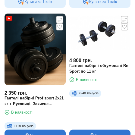
Купити за 1 клiк
Купити за 1 клiк
4 800
грн.
Гантелі набірні обгумовані Rn-
Sport по 11 кг
В наявності
2 350
грн.
+
240
бонусів
Гантелі набірні Prof sport 2х21
кг + Рукавиці. Захисне
покриття
В наявності
+
118
бонусів