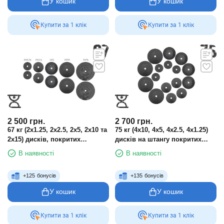
У кошик
У кошик
Купити за 1 клiк
Купити за 1 клiк
2 500
грн.
2 700
грн.
67 кг (2х1.25, 2х2.5, 2x5, 2х10 та
75 кг (4х10, 4х5, 4х2.5, 4х1.25)
2x15) дисків, покритих
дисків на штангу покритих
пластиком (31 мм)
пластиком (31 мм)
В наявності
В наявності
+
125
бонусів
+
135
бонусів
У кошик
У кошик
Купити за 1 клiк
Купити за 1 клiк