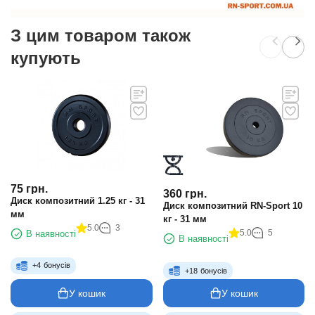
З цим товаром також
купують
75
грн.
360
грн.
Диск композитний 1.25 кг - 31
Диск композитний RN-Sport 10
мм
кг - 31 мм
5.0
3
5.0
5
В наявності
В наявності
+
4
бонусів
+
18
бонусів
У кошик
У кошик