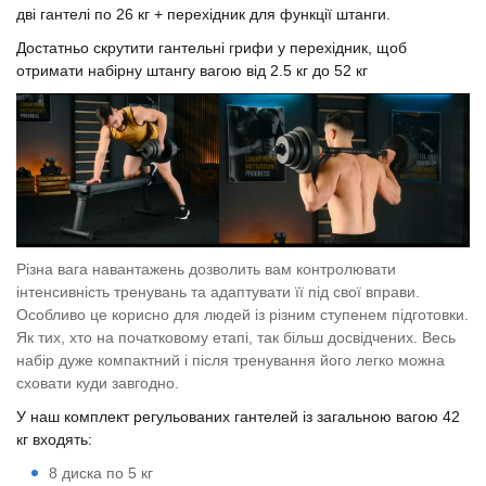
дві гантелі по 26 кг + перехідник для функції штанги.
Достатньо скрутити гантельні грифи у перехідник, щоб
отримати набірну штангу вагою від 2.5 кг до 52 кг
Різна вага навантажень дозволить вам контролювати
інтенсивність тренувань та адаптувати її під свої вправи.
Особливо це корисно для людей із різним ступенем підготовки.
Як тих, хто на початковому етапі, так більш досвідчених. Весь
набір дуже компактний і після тренування його легко можна
сховати куди завгодно.
У наш комплект регульованих гантелей із загальною вагою 42
кг входять:
8 диска по 5 кг