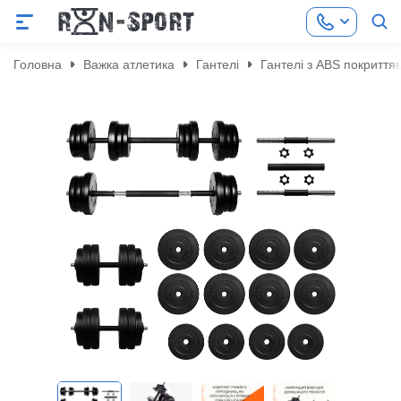
Головна
Важка атлетика
Гантелі
Гантелі з ABS покриття