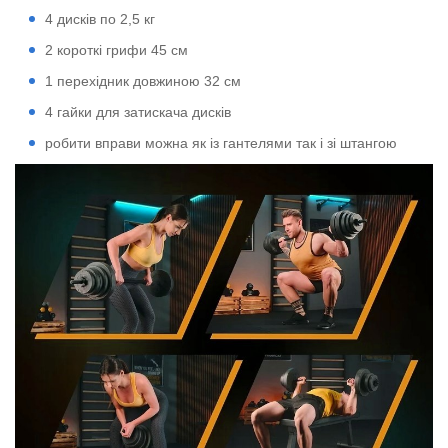
4 дисків по 2,5 кг
2 короткі грифи 45 см
1 перехідник довжиною 32 см
4 гайки для затискача дисків
робити вправи можна як із гантелями так і зі штангою