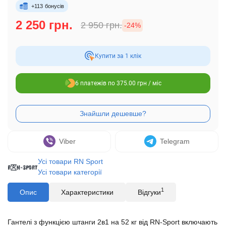
+
113
бонусів
2 250 грн.
2 950 грн.
-24%
Купити за 1 клiк
6 платежів по 375.00 грн / міс
Viber
Telegram
Усі товари RN Sport
Усі товари категорії
1
Опис
Характеристики
Відгуки
Гантелі з функцією штанги 2в1 на 52 кг від RN-Sport включають