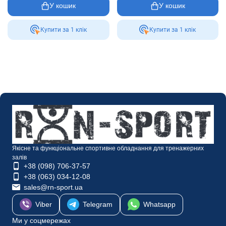
У кошик
У кошик
Купити за 1 клiк
Купити за 1 клiк
Якісне та функціональне спортивне обладнання для тренажерних
залів
+38 (098) 706-37-57
+38 (063) 034-12-08
sales@rn-sport.ua
Viber
Telegram
Whatsapp
Ми у соцмережах