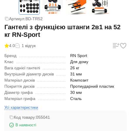
Артикул:
BD-TR52
Гантелі з функцією штанги 2в1 на 52
кг RN-Sport
4.0
1 відгук
Бренд
RN Sport
Клас
Для дому
Вага однієї гантелі
26 кг
Внутрішній діаметр дисків
31 мм
Матеріал дисків
Композит
Покриття дисків
Протиударний пластик
Діаметр грифа
30 мм
Матеріал грифа
Сталь
Усі характеристики
Код товару:
055041
В наявності