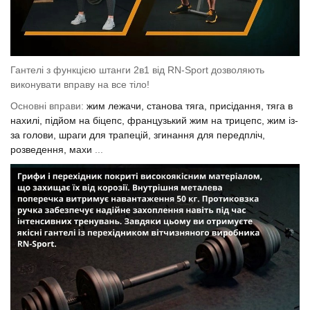
Гантелі з функцією штанги 2в1 від RN-Sport дозволяють
виконувати вправу на все тіло!
Основні вправи:
жим лежачи, станова тяга, присідання, тяга в
нахилі, підйом на біцепс, французький жим на трицепс, жим із-
за голови, шраги для трапецій, згинання для передпліч,
розведення, махи
...