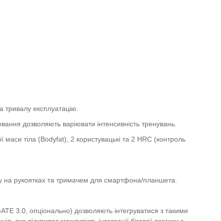
на тривалу експлуатацію.
лювання дозволяють варіювати інтенсивність тренувань.
аси тіла (Bodyfat), 2 користувацькі та 2 HRC (контроль
у на рукоятках та тримачем для смартфона/планшета.
ATE 3.0, опціонально) дозволяють інтегруватися з такими