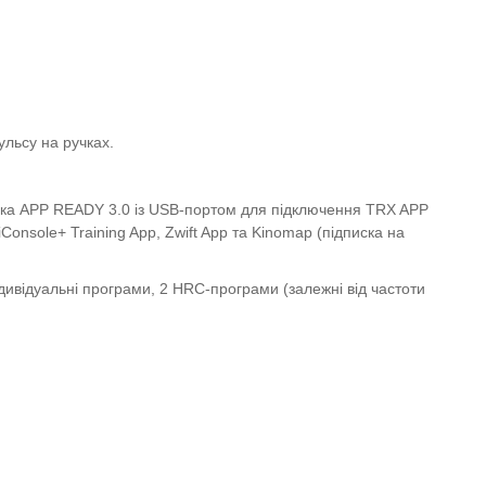
льсу на ручках.
римка APP READY 3.0 із USB-портом для підключення TRX APP
onsole+ Training App, Zwift App та Kinomap (підписка на
дивідуальні програми, 2 HRC-програми (залежні від частоти