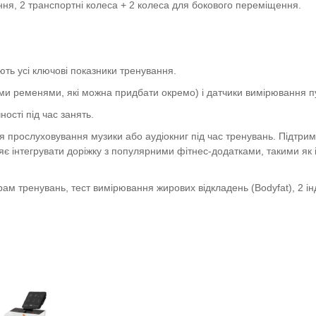
ння, 2 транспортні колеса + 2 колеса для бокового переміщення.
ть усі ключові показники тренування.
ми ременями, які можна придбати окремо) і датчики вимірювання пу
сті під час занять.
ля прослуховування музики або аудіокниг під час тренувань. Підт
є інтегрувати доріжку з популярними фітнес-додатками, такими як iC
ам тренувань, тест вимірювання жирових відкладень (Bodyfat), 2 ін