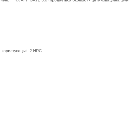
чені). TRX APP GATE 3.0 (продається окремо) - це інноваційна функці
 користувацькі, 2 HRC.