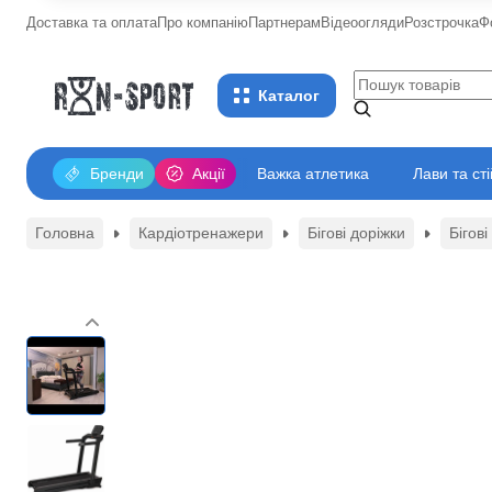
Доставка та оплата
Про компанію
Партнерам
Відеоогляди
Розстрочка
Ф
Каталог
Бренди
Акції
Важка атлетика
Лави та ст
Головна
Кардіотренажери
Бігові доріжки
Бігов