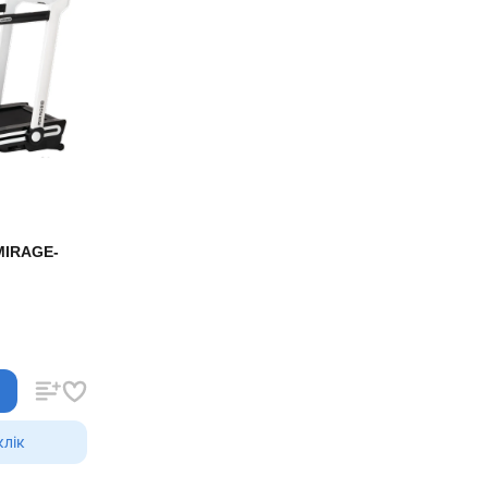
 MIRAGE-
клiк