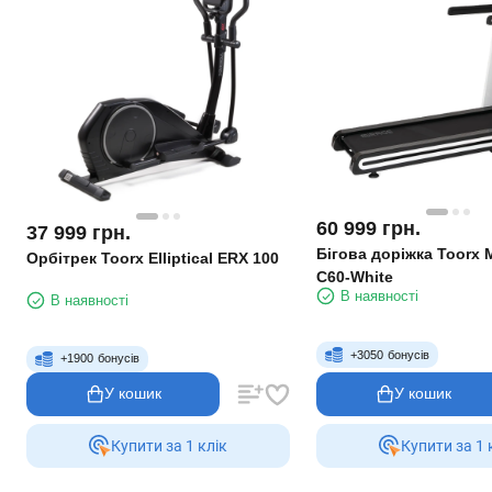
60 999
грн.
37 999
грн.
Бігова доріжка Toorx
Орбітрек Toorx Elliptical ERX 100
C60-White
В наявності
В наявності
+
3050
бонусів
+
1900
бонусів
У кошик
У кошик
Купити за 1 клiк
Купити за 1 