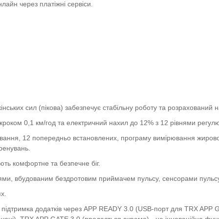
нлайн через платіжні сервіси.
кінських сил (пікова) забезпечує стабільну роботу та розрахований 
 з кроком 0,1 км/год та електричний нахил до 12% з 12 рівнями регу
ання, 12 попередньо встановлених, програму вимірювання жирової м
ренувань.
ють комфортне та безпечне біг.
ями, вбудованим бездротовим приймачем пульсу, сенсорами пульс
х.
а підтримка додатків через APP READY 3.0 (USB-порт для TRX APP G