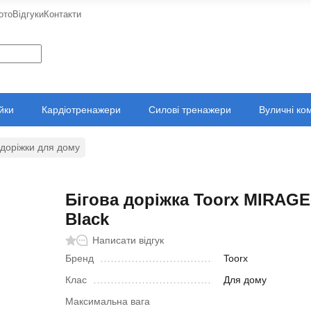
ото
Відгуки
Контакти
ійки
Кардіотренажери
Силові тренажери
Вуличні ко
і доріжки для дому
Бігова доріжка Toorx MIRAGE
Black
Написати відгук
Бренд
Toorx
Клас
Для дому
Максимальна вага