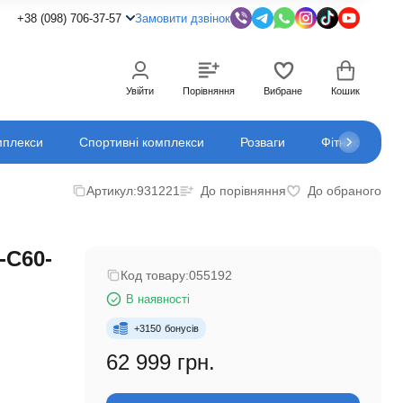
+38 (098) 706-37-57
Замовити дзвінок
Увійти
Порівняння
Вибране
Кошик
мплекси
Спортивні комплекси
Розваги
Фітнес
К
Артикул:
931221
До порівняння
До обраного
-C60-
Код товару:
055192
В наявності
+
3150
бонусів
62 999 грн.