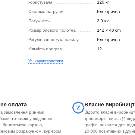
користувача
120 кг
Система нагрузки
Електрична
Потужність
3,0 к.с
Розмір бігового полотна
142 × 48 cm
Регулювання кута нахилу
Електрична
Кількість програм
12
Усі характеристики
ine оплата
Власне виробницт
а замовлення різними
Відрито власні виробницт
ами: готівкою у відділенні
тренажерів, дисків (4 види
, банківською картою,
грифів, покриття для під
тівковим розрахунком, кур'єром
20 000 позитивних відгукі