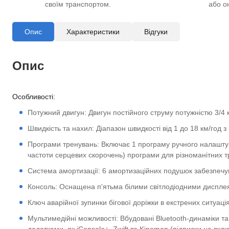
своїм транспортом.
або о
Опис
Характеристики
Відгуки
Опис
Особливості:
Потужний двигун: Двигун постійного струму потужністю 3/4 
Швидкість та нахил: Діапазон швидкості від 1 до 18 км/год
Програми тренувань: Включає 1 програму ручного налаштув
частоти серцевих скорочень) програми для різноманітних т
Система амортизації: 6 амортизаційних подушок забезпечу
Консоль: Оснащена п'ятьма білими світлодіодними диспле
Ключ аварійної зупинки бігової доріжки в екстрених ситуація
Мультимедійні можливості: Вбудовані Bluetooth-динаміки т