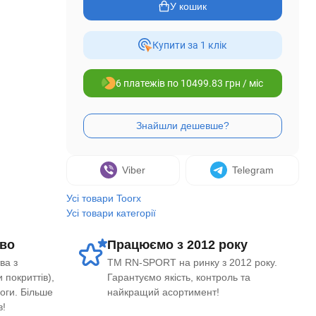
У кошик
Купити за 1 клiк
6 платежів по 10499.83 грн / міс
Viber
Telegram
Усі товари Toorx
Усі товари категорії
во
Працюємо з 2012 року
ва з
ТМ RN-SPORT на ринку з 2012 року.
 покриттів),
Гарантуємо якість, контроль та
логи. Більше
найкращий асортимент!
в!