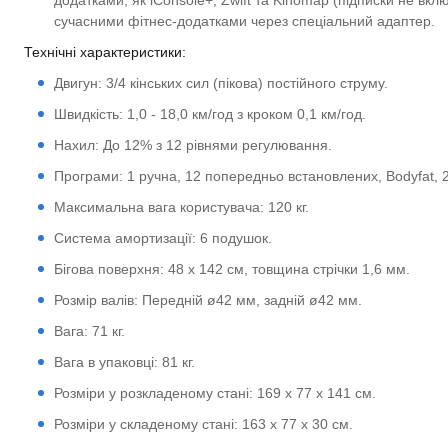
додатками, як iConsole+, Zwift та Kinomap (підписки не вклю
сучасними фітнес-додатками через спеціальний адаптер.
Технічні характеристики:
Двигун: 3/4 кінських сил (пікова) постійного струму.
Швидкість: 1,0 - 18,0 км/год з кроком 0,1 км/год.
Нахил: До 12% з 12 рівнями регулювання.
Програми: 1 ручна, 12 попередньо встановлених, Bodyfat, 2
Максимальна вага користувача: 120 кг.
Система амортизації: 6 подушок.
Бігова поверхня: 48 x 142 см, товщина стрічки 1,6 мм.
Розмір валів: Передній ø42 мм, задній ø42 мм.
Вага: 71 кг.
Вага в упаковці: 81 кг.
Розміри у розкладеному стані: 169 x 77 x 141 см.
Розміри у складеному стані: 163 x 77 x 30 см.