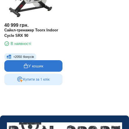
40 999
грн.
Сайкл-тренажер Toorx Indoor
Cycle SRX 90
В наявності
+
2050
бонусів
У кошик
Купити за 1 клiк