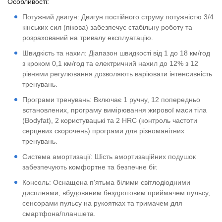
Особливості:
Потужний двигун: Двигун постійного струму потужністю 3/4
кінських сил (пікова) забезпечує стабільну роботу та
розрахований на тривалу експлуатацію.
Швидкість та нахил: Діапазон швидкості від 1 до 18 км/год
з кроком 0,1 км/год та електричний нахил до 12% з 12
рівнями регулювання дозволяють варіювати інтенсивність
тренувань.
Програми тренувань: Включає 1 ручну, 12 попередньо
встановлених, програму вимірювання жирової маси тіла
(Bodyfat), 2 користувацькі та 2 HRC (контроль частоти
серцевих скорочень) програми для різноманітних
тренувань.
Система амортизації: Шість амортизаційних подушок
забезпечують комфортне та безпечне біг.
Консоль: Оснащена п'ятьма білими світлодіодними
дисплеями, вбудованим бездротовим приймачем пульсу,
сенсорами пульсу на рукоятках та тримачем для
смартфона/планшета.