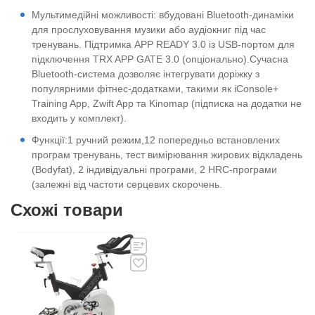
Мультимедійні можливості: вбудовані Bluetooth-динаміки
для прослуховування музики або аудіокниг під час
тренувань. Підтримка APP READY 3.0 із USB-портом для
підключення TRX APP GATE 3.0 (опціонально).Сучасна
Bluetooth-система дозволяє інтегрувати доріжку з
популярними фітнес-додатками, такими як iConsole+
Training App, Zwift App та Kinomap (підписка на додатки не
входить у комплект).
Функції:1 ручний режим,12 попередньо встановлених
програм тренувань, тест вимірювання жирових відкладень
(Bodyfat), 2 індивідуальні програми, 2 HRC-програми
(залежні від частоти серцевих скорочень.
Схожі товари