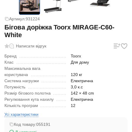
Артикул:
931224
Бігова доріжка Toorx MIRAGE-C60-
White
Написати відгук
Бренд
Toorx
Клас
Для дому
Максимальна вага
користувача
120 кг
Система нагрузки
Електрична
Потужність
3,0 к.с
Розмір бігового полотна
142 × 48 cm
Регулювання кута нахилу
Електрична
Кількість програм
12
Усі характеристики
Код товару:
055191