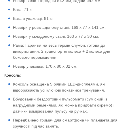
Розмір валів: Передній ø42 мм, задній ø42 мм.
Вага: 71 кг.
Вага в упаковці: 81 кг.
Розміри у розкладеному стані: 169 x 77 x 141 см.
Розміри у складеному стані: 163 x 77 x 30 см.
Рама: Гарантія на весь термін служби, готова до
використання, 2 транспортні колеса + 2 колеса для
бокового переміщення.
Розмір упаковки: 170 x 80 x 32 см.
Консоль
:
Консоль оснащена 5 білими LED-дисплеями, які
відображають усі ключові показники тренування.
Вбудований бездротовий пульсометр (сумісний із
нагрудними ременями, які можна придбати окремо) і
датчики вимірювання пульсу на ручках.
Передбачено тримач для смартфона чи планшета для
зручності під час занять.