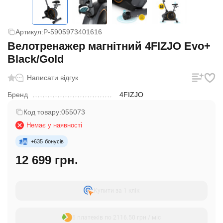
Артикул:
P-5905973401616
Велотренажер магнітний 4FIZJO Evo+
Black/Gold
Написати відгук
Бренд
4FIZJO
Код товару:
055073
Немає у наявності
+
635
бонусів
12 699 грн.
Купити за 1 клiк
6 платежів по 2116.50 грн / міс