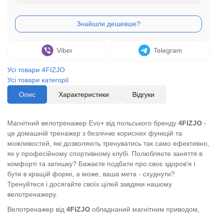
Viber
Telegram
Усі товари 4FIZJO
Усі товари категорії
Опис
Характеристики
Відгуки
Магнітний велотренажер Evo+ від польського бренду
4FIZJO
-
це домашній тренажер з безліччю корисних функцій та
можливостей, які дозволяють тренуватись так само ефективно,
як у професійному спортивному клубі. Полюбляєте заняття в
комфорті та затишку? Бажаєте подбати про своє здоров'я і
бути в кращій формі, а може, ваша мета - схуднути?
Тренуйтеся і досягайте своїх цілей завдяки нашому
велотренажеру.
Велотренажер від
4FIZJO
обладнаний магнітним приводом,