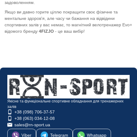
задоволенням.
Якщо ви давно горите ціллю покращити своє фізичне та
ментальне здоров'я, але часу чи бажання на відвідини
спортивних залів у вас немає, то магнітний велотренажер
Evo+
відомого бренду
4FIZJO
- це ваш вибір!
Якісне та функціональне спортивне обладнання для тренажерних
залів
+38 (098) 706-37-57
+38 (063) 034-12-08
sales@rn-sport.ua
Viber
Telegram
Whatsapp