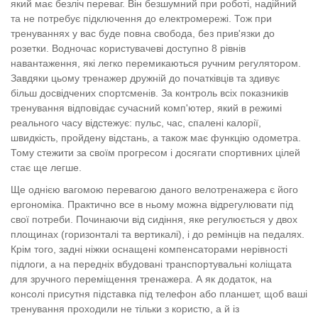
який має безліч переваг. Він безшумний при роботі, надійний
та не потребує підключення до електромережі. Тож при
тренуваннях у вас буде повна свобода, без прив'язки до
розетки. Водночас користувачеві доступно 8 рівнів
навантаження, які легко перемикаються ручним регулятором.
Завдяки цьому тренажер дружній до початківців та здивує
більш досвідчених спортсменів. За контроль всіх показників
тренування відповідає сучасний комп'ютер, який в режимі
реального часу відстежує: пульс, час, спалені калорії,
швидкість, пройдену відстань, а також має функцію одометра.
Тому стежити за своїм прогресом і досягати спортивних цілей
стає ще легше.
Ще однією вагомою перевагою даного велотренажера є його
ергономіка. Практично все в ньому можна відрегулювати під
свої потреби. Починаючи від сидіння, яке регулюється у двох
площинах (горизонталі та вертикалі), і до ремінців на педалях.
Крім того, задні ніжки оснащені компенсаторами нерівності
підлоги, а на передніх вбудовані транспортувальні коліщата
для зручного переміщення тренажера. А як додаток, на
консолі присутня підставка під телефон або планшет, щоб ваші
тренування проходили не тільки з користю, а й із