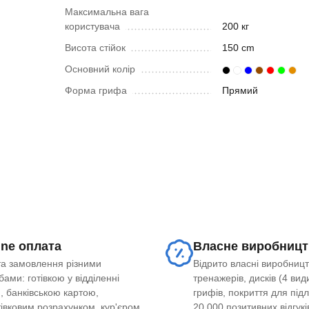
Максимальна вага
користувача
200 кг
Висота стійок
150 cm
Основний колір
Форма грифа
Прямий
ine оплата
Власне виробницт
а замовлення різними
Відрито власні виробницт
ами: готівкою у відділенні
тренажерів, дисків (4 види
, банківською картою,
грифів, покриття для під
тівковим розрахунком, кур'єром
20 000 позитивних відгукі