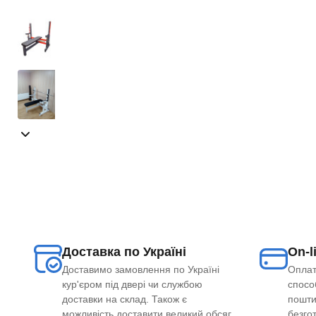
Доставка по Україні
On-l
Доставимо замовлення по Україні
Оплат
кур'єром під двері чи службою
способ
доставки на склад. Також є
пошти
можливість доставити великий обсяг
безго