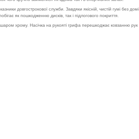
казники довгострокової служби. Завдяки якісній, чистій гумі без дом
обігає як пошкодженню дисків, так і підлогового покриття.
иті шаром хрому. Насічка на рукояті грифа перешкоджає ковзанню рук 