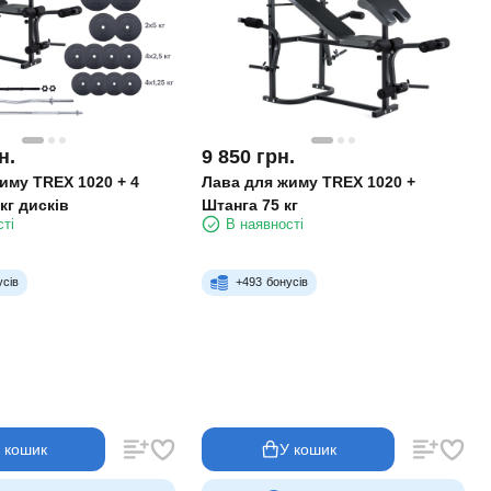
н.
9 850
грн.
иму TREX 1020 + 4
Лава для жиму TREX 1020 +
кг дисків
Штанга 75 кг
сті
В наявності
усів
+
493
бонусів
 кошик
У кошик