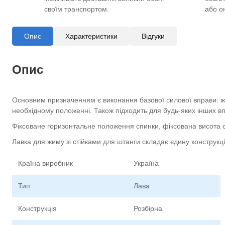
своїм транспортом.
або о
Опис
Характеристики
Відгуки
Опис
Основним призначенням є виконання базової силової вправи: жи
необхідному положенні. Також підходить для будь-яких інших вп
Фіксоване горизонтальне положення спинки, фіксована висота сті
Лавка для жиму зі стійками для штанги складає єдину конструкц
Країна виробник
Україна
Тип
Лава
Конструкція
Розбірна