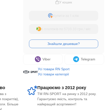
У кошик
Купити за 1 клiк
6 платежів по 5733.33 грн / міс
Viber
Telegram
Усі товари RN Sport
Усі товари категорії
во
Працюємо з 2012 року
ва з
ТМ RN-SPORT на ринку з 2012 року.
 покриттів),
Гарантуємо якість, контроль та
логи. Більше
найкращий асортимент!
в!