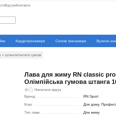
ото
Відгуки
Контакти
ійки
Кардіотренажери
Силові тренажери
Вуличні ко
 + штанга/гантелі гумові
Лава для жиму RN classic pro
Олімпійська гумова штанга 1
Написати відгук
Бренд
RN Sport
Клас
Для дому, Професі
Тип лави
Дли жиму