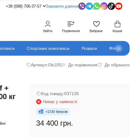
+38 (098) 706-37-57
Замовити дзвінок
Увійти
Порівняння
Вибране
Кошик
мплекси
Спортивні комплекси
Розваги
Фітнес
К
Артикул:
Ob105
До порівняння
До обраного
f +
Код товару:
037135
00 кг
Немає у наявності
+
1720
бонусів
34 400 грн.
йні