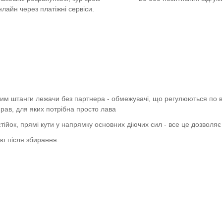
нлайн через платіжні сервіси.
м штанги лежачи без партнера - обмежувачі, що регулюються по ви
рав, для яких потрібна просто лава
йок, прямі кути у напрямку основних діючих сил - все це дозволяє д
ію після збирання.