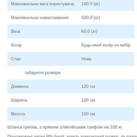
Максимальна вага користувача
180.0 (кг)
Максимальне навантаження
500.0 (кг)
Вага
60.0 (кг)
Колір
Будь-який колір на вибір
Стан
Нове
габаритні розміри
Довжина
120 см
Ширина
120 см
Висота
150 см
Штанга гумова, з прямим олімпійським грифом на 100 кг.
Прогумовані диски RN-Sport, мають компактний розмір, за рахун