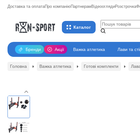
Доставка та оплата
Про компанію
Партнерам
Відеоогляди
Розстрочка
Ф
Каталог
Бренди
Акції
Важка атлетика
Лави та ст
Головна
Важка атлетика
Готові комплекти
Лава