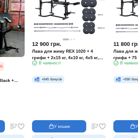
12 900
грн.
11 800
гр
Лава для жиму REX 1020 + 4
Лава для ж
грифи + 2х15 кг, 4x10 кг, 4x5 кг,
грифа + 75 
В наявності
В наявно
4x2,5 кг
1%
+
645
бонусів
+
590
бон
lack +
У кошик
У