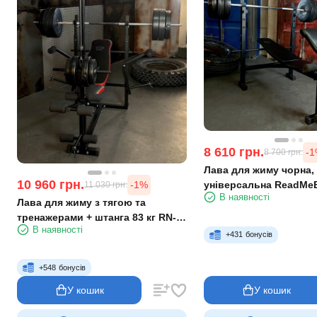
8 610
грн.
-
8 700
грн.
Лава для жиму чорна,
10 960
грн.
універсальна ReadMeB
-1%
11 030
грн.
В наявності
штанга 75 кг
Лава для жиму з тягою та
тренажерами + штанга 83 кг RN-
В наявності
Sport
+
431
бонусів
+
548
бонусів
У кошик
У кошик