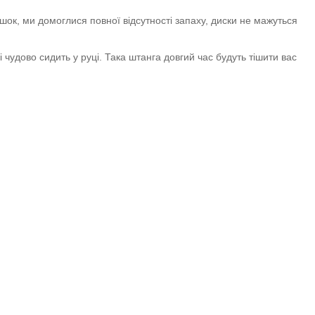
ішок, ми домоглися повної відсутності запаху, диски не мажуться
і чудово сидить у руці. Така штанга довгий час будуть тішити вас