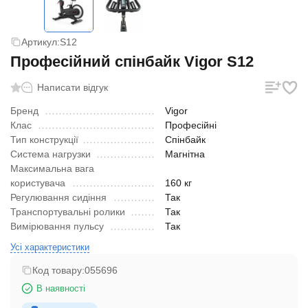
Артикул:
S12
Професійний спінбайк Vigor S12
Написати відгук
Бренд
Vigor
Клас
Професійні
Тип конструкції
Спінбайк
Система нагрузки
Магнітна
Максимальна вага
користувача
160 кг
Регулювання сидіння
Так
Транспортувальні ролики
Так
Вимірювання пульсу
Так
Усі характеристики
Код товару:
055696
В наявності