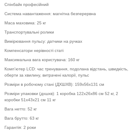
Спінбайк професійний
Система навантаження: магнітна безперервна
Маса маховика: 25 кг
Транспортувальні ролики
Вимірювання пульсу: датчики на ручках
Компенсатори нерівності статі
Максимальна вага користувача: 160 кг
Комп'ютер LCD: час тренування, подолана відстань, швидкість,
оберти за хвилину, витрачені калорії, пульс
Розміри в робочому стані (ДХШХВ): 159х56х131 см
Розміри упаковки (дхшхв): 1 коробка 122х26х86 см 52 кг, 2
коробки 51х43х21 см 11 кг
Вага нетто: 52 кг
Вага брутто: 63 кг
Гарантія: 2 роки