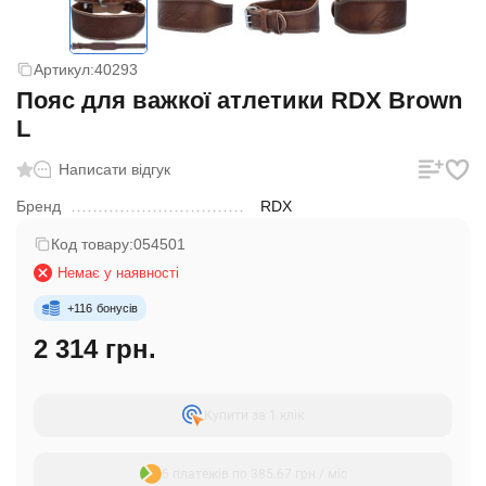
Артикул:
40293
Пояс для важкої атлетики RDX Brown
L
Написати відгук
Бренд
RDX
Код товару:
054501
Немає у наявності
+
116
бонусів
2 314 грн.
Купити за 1 клiк
6 платежів по 385.67 грн / міс