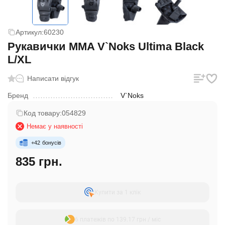
Артикул:
60230
Рукавички MMA V`Noks Ultima Black
L/XL
Написати відгук
Бренд
V`Noks
Код товару:
054829
Немає у наявності
+
42
бонусів
835 грн.
Купити за 1 клiк
6 платежів по 139.17 грн / міс