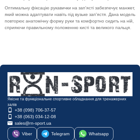
Оптимальну фіксацію рукавички на зап'ясті забезпечує манжет,
який можна адаптувати навіть під вузьке зап'ястя. Дана модель
повторює анатомічну форму руки та комфортно сидить на ній,
сприяючи правильному положенню кисті та великого пальця.
Якісне та функціональне спортивне обладнання для тренажерних
залів
+38 (098) 706-37-57
+38 (063) 034-12-08
sales@rn-sport.ua
Viber
Telegram
Whatsapp