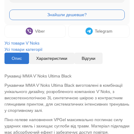
Viber
Telegram
Усі товари V`Noks
Усі товари категорії
Опис
Характеристики
Відгуки
Рукавиці MMA V`Noks Ultima Black
Рукавички MMA V`Noks Ultima Black виготовлені в комбінації
унікального дизайну, розробленого компанією V`Noks, з
високотехнологічною 3L синтетичною шкірою з контрастним
глянцевим принтом, для систематичних інтенсивних тренувань
у спортивному залі.
Піно-гелеве наповнення VPGel максимально поглинає силу
ударних хвиль і захищає суглоби від травм. Матеріал підкладки
має абсорбуючий ефект і забезпечує доступ повітря.