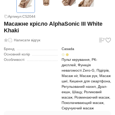
Артикул:
CS2044
Масажне крісло AlphaSonic III White
Khaki
Написати відгук
Бренд
Casada
Основний колір
Особливості
Пульт керування, РК-
дисплей, Функція
невагомості Zero-G, Підігрів,
Масаж ніг, Масаж рук, Масаж
шиї, Кишеня для смартфона,
Регульований нахил, Дуал-
екшн, Шіацу, Роликовий
масаж, Розминаючий масаж,
Поколачивающий масаж,
Скручуючий масаж