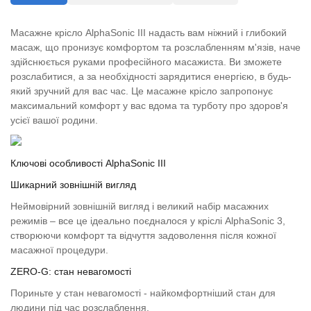
Масажне крісло AlphaSonic III надасть вам ніжний і глибокий
масаж, що пронизує комфортом та розслабленням м'язів, наче
здійснюється руками професійного масажиста. Ви зможете
розслабитися, а за необхідності зарядитися енергією, в будь-
який зручний для вас час. Це масажне крісло запропонує
максимальний комфорт у вас вдома та турботу про здоров'я
усієї вашої родини.
Ключові особливості AlphaSonic III
Шикарний зовнішній вигляд
Неймовірний зовнішній вигляд і великий набір масажних
режимів – все це ідеально поєдналося у кріслі AlphaSonic 3,
створюючи комфорт та відчуття задоволення після кожної
масажної процедури.
ZERO-G: стан невагомості
Пориньте у стан невагомості - найкомфортніший стан для
людини під час розслаблення.