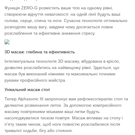
Функція ZERO-G розмістить ваше тіло на одному рівні,
створюючи відчуття невагомості: на одній лінії будуть ваші
голова, серце, спина та ноги. Сучасна технологія оптимально
розподіляє вашу вагу, завдяки чому досягається повне
розслаблення та ефективне зниження стресу.
3D масаж: глибина та ефективність
Інтелектуальна технологія 3D масажу, вбудована в крісло,
дозволяє розслабитись на найвищому рівні. Здається, що
масаж був виконаний ніжними та максимально точними
руками професійного майстра.
Унікальний масаж стоп
Тепер Alphasonic III запропонує вам рефлексотерапію стоп та
делікатне розминання литок. За допомогою компресійного
масажу повітряними мішками ваші литки будуть
насолоджуватися тиском повітря. Масаж впливає на стопу і
п'яту таким чином, щоб ноги повністю розслабилися після
тривалої ходьби, бігу або стояння.