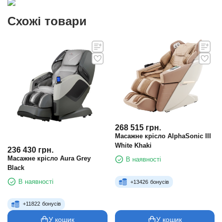
Схожі товари
268 515
грн.
Масажне крісло AlphaSonic III
White Khaki
236 430
грн.
Масажне крісло Aura Grey
В наявності
Black
В наявності
+
13426
бонусів
+
11822
бонусів
У кошик
У кошик