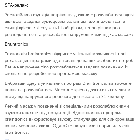
SPA-релакс
Заспокійлива функція нагрівання дозволяє розслабитися вдвічі
швидше. Завдяки вуглецевим волокнам, що знаходяться в
спинці крісла, які служать ІЧ обігрівом, тепло рівномірно
розподіляється та розслаблює напружені м'язи під час масажу.
Braintronics
Технологія braintronics відкриває унікальні можливості: нові
релаксаційні програми адаптовані до ваших особистих потреб.
Ваше напружене тіло розслабляється завдяки поєднанню із
спеціально розробленою програмою масажу.
Вибравши одну з унікальних програм Braintronics, ви зможете
повністю розслабитись. Масажне крісло дозволить вам зняти
втому від напруженого робочого дня всього за 21 хвилину.
Легкий масаж у поєднанні зі спеціальними розслаблюючими
звуками аналогічні до медитації. Вдосконалена програма
braintronics використовує звукову стимуляцію для синхронізації
ваших мозкових хвиль. Одягайте навушники і пориньте у світ
braintronics.