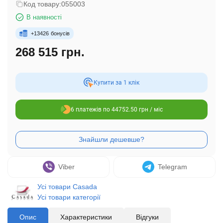
Код товару:
055003
В наявності
+
13426
бонусів
268 515 грн.
Купити за 1 клiк
6 платежів по 44752.50 грн / міс
Viber
Telegram
Усі товари Casada
Усі товари категорії
Опис
Характеристики
Відгуки