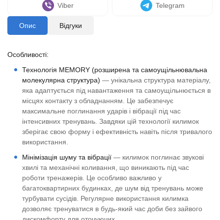
Viber
Telegram
Опис
Відгуки
Особливості:
Технологія MEMORY (розширена та самоущільнювальна
молекулярна структура)
— унікальна структура матеріалу,
яка адаптується під навантаження та самоущільнюється в
місцях контакту з обладнанням. Це забезпечує
максимальне поглинання ударів і вібрації під час
інтенсивних тренувань. Завдяки цій технології килимок
зберігає свою форму і ефективність навіть після тривалого
використання.
Мінімізація шуму та вібрації
— килимок поглинає звукові
хвилі та механічні коливання, що виникають під час
роботи тренажерів. Це особливо важливо у
багатоквартирних будинках, де шум від тренувань може
турбувати сусідів. Регулярне використання килимка
дозволяє тренуватися в будь-який час доби без зайвого
дискомфорту для оточуючих.