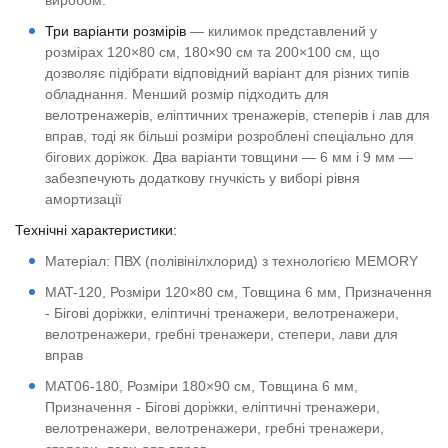
виробом.
Три варіанти розмірів
— килимок представлений у
розмірах 120×80 см, 180×90 см та 200×100 см, що
дозволяє підібрати відповідний варіант для різних типів
обладнання. Менший розмір підходить для
велотренажерів, еліптичних тренажерів, степерів і лав для
вправ, тоді як більші розміри розроблені спеціально для
бігових доріжок. Два варіанти товщини — 6 мм і 9 мм —
забезпечують додаткову гнучкість у виборі рівня
амортизації
Технічні характеристики:
Матеріал: ПВХ (полівінілхлорид) з технологією MEMORY
MAT-120, Розміри 120×80 см, Товщина 6 мм, Призначення
- Бігові доріжки, еліптичні тренажери, велотренажери,
велотренажери, гребні тренажери, степери, лави для
вправ
MAT06-180, Розміри 180×90 см, Товщина 6 мм,
Призначення - Бігові доріжки, еліптичні тренажери,
велотренажери, велотренажери, гребні тренажери,