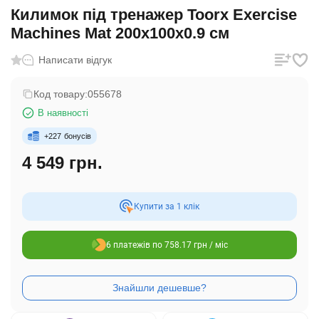
Килимок під тренажер Toorx Exercise
Machines Mat 200x100x0.9 см
Написати відгук
Код товару:
055678
В наявності
+
227
бонусів
4 549 грн.
Купити за 1 клiк
6 платежів по 758.17 грн / міс