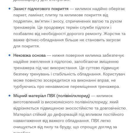
Захист підлогового покриття
— килимок надійно оберігає
паркет, ламінат, плитку та килимове покриття від
подряпин, вм'ятин і зносу, спричинених вагою та рухом
тренажерів. Це продовжує термін служби підлоги і
позбавляє від необхідності дорогого ремонту. Жорстке та
важке фітнес-обладнання більше не становить загрози
для покриття.
Нековзка основа
— нижня поверхня килимка забезпечує
надійне зчеплення з підлогою, запобігаючи зміщенню
тренажера під час використання. Це суттєво підвищує
безпеку тренувань і стабільність обладнання. Користувач
може повністю зосередитися на виконанні вправ, не
турбуючись про ненавмисне переміщення тренажера.
Міцний матеріал ПВХ (полівінілхлорид)
— килимок
виготовлений із високоякісного полівінілхлориду, який
відрізняється підвищеною зносостійкістю та довговічністю.
Матеріал стійкий до деформацій під впливом постійного
навантаження від важкого обладнання. ПВХ легко
очищується від пилу та бруду, що спрощує догляд за