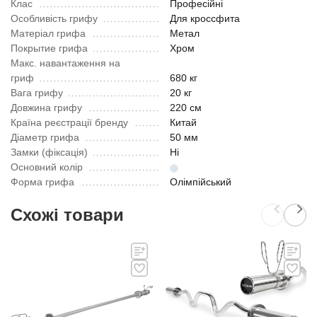
Клас
Професійні
Особливість грифу
Для кроссфита
Матеріал грифа
Метал
Покрытие грифа
Хром
Макс. навантаження на
гриф
680 кг
Вага грифу
20 кг
Довжина грифу
220 см
Країна реєстрації бренду
Китай
Діаметр грифа
50 мм
Замки (фіксація)
Ні
Основний колір
Форма грифа
Олімпійський
Схожі товари