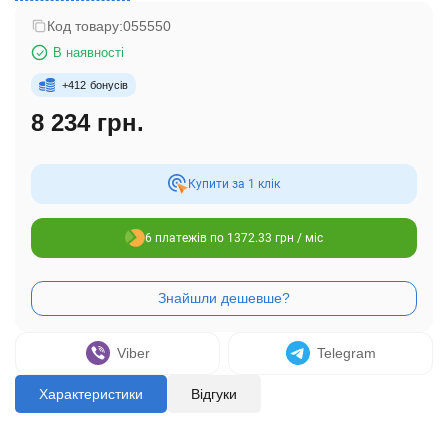
Код товару:
055550
В наявності
+
412
бонусів
8 234 грн.
Купити за 1 клiк
6 платежів по 1372.33 грн / міс
Viber
Telegram
Характеристики
Відгуки