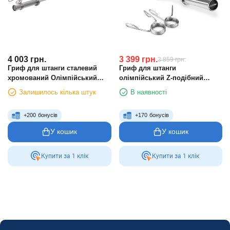
4 003
грн.
3 399
грн.
3 859
грн.
Гриф для штанги сталевий
Гриф для штанги
хромований Олімпійський
олімпійський Z-подібний
професійний прямий із
Cornix 120 см 50 мм XR-0422
Залишилось кілька штук
В наявності
замками TA-2724 довжина 1,8м
ø50мм хром
+
200
бонусів
+
170
бонусів
У кошик
У кошик
Купити за 1 клiк
Купити за 1 клiк