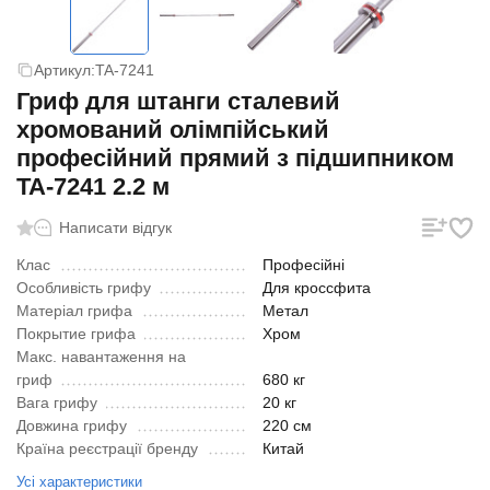
Артикул:
TA-7241
Гриф для штанги сталевий
хромований олімпійський
професійний прямий з підшипником
TA-7241 2.2 м
Написати відгук
Клас
Професійні
Особливість грифу
Для кроссфита
Матеріал грифа
Метал
Покрытие грифа
Хром
Макс. навантаження на
гриф
680 кг
Вага грифу
20 кг
Довжина грифу
220 см
Країна реєстрації бренду
Китай
Усі характеристики