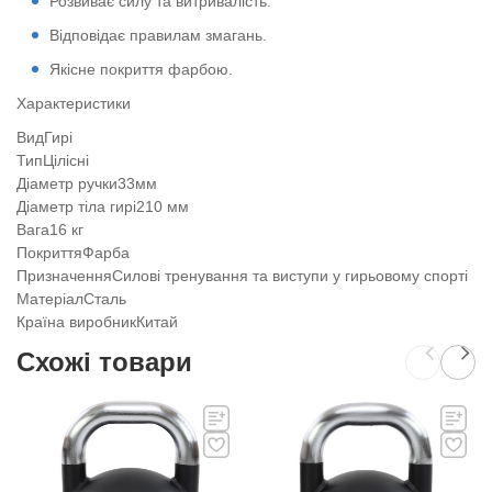
Розвиває силу та витривалість.
Відповідає правилам змагань.
Якісне покриття фарбою.
Характеристики
ВидГирі
ТипЦілісні
Діаметр ручки33мм
Діаметр тіла гирі210 мм
Вага16 кг
ПокриттяФарба
ПризначенняСилові тренування та виступи у гирьовому спорті
МатеріалСталь
Країна виробникКитай
Схожі товари