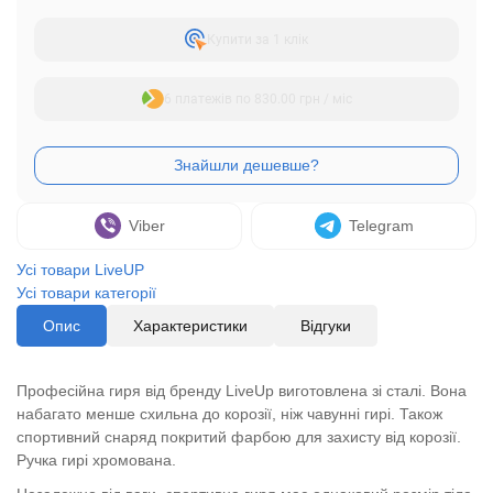
Купити за 1 клiк
6 платежів по 830.00 грн / міс
Viber
Telegram
Усі товари LiveUP
Усі товари категорії
Опис
Характеристики
Відгуки
Професійна гиря від бренду LiveUp виготовлена зі сталі. Вона
набагато менше схильна до корозії, ніж чавунні гирі. Також
спортивний снаряд покритий фарбою для захисту від корозії.
Ручка гирі хромована.