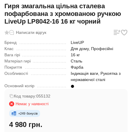
Гиря змагальна цільна сталева
пофарбована з хромованою ручкою
LiveUp LP8042-16 16 кг чорний
Написати відгук
Бренд
LiveUP
Клас
Для дому, Професійні
Вага гірі
16 кг
Матеріал гирі
Сталь
Покриття
Фарба
Особливості
Індикація ваги, Рукоятка з
нержавіючої сталі
Основний колір
Код товару:
055132
Немає у наявності
+
249
бонусів
4 980 грн.