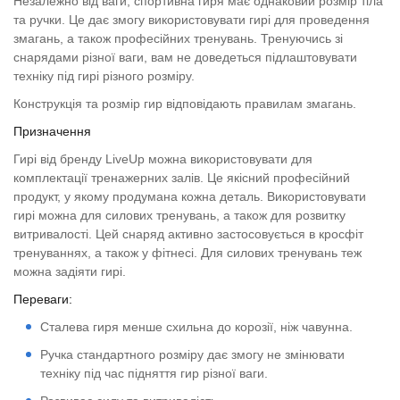
Незалежно від ваги, спортивна гиря має однаковий розмір тіла
та ручки. Це дає змогу використовувати гирі для проведення
змагань, а також професійних тренувань. Тренуючись зі
снарядами різної ваги, вам не доведеться підлаштовувати
техніку під гирі різного розміру.
Конструкція та розмір гир відповідають правилам змагань.
Призначення
Гирі від бренду LiveUp можна використовувати для
комплектації тренажерних залів. Це якісний професійний
продукт, у якому продумана кожна деталь. Використовувати
гирі можна для силових тренувань, а також для розвитку
витривалості. Цей снаряд активно застосовується в кросфіт
тренуваннях, а також у фітнесі. Для силових тренувань теж
можна задіяти гирі.
Переваги:
Сталева гиря менше схильна до корозії, ніж чавунна.
Ручка стандартного розміру дає змогу не змінювати
техніку під час підняття гир різної ваги.