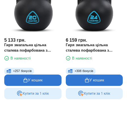
5 133
грн.
6 159
грн.
Гиря змагальна цільна
Гиря змагальна цільна
сталева пофарбована з
сталева пофарбована з
хромованою ручкою LiveUp
хромованою ручкою LiveUp
В наявності
В наявності
LP8042-20 20 кг чорний
LP8042-24 24 кг чорний
+
257
бонусів
+
308
бонусів
У кошик
У кошик
Купити за 1 клiк
Купити за 1 клiк