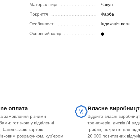
Матеріал гирі
Чавун
Покриття
Фарба
Особливості
Індикація ваги
Основний колір
ine оплата
Власне виробницт
а замовлення різними
Відрито власні виробницт
ами: готівкою у відділенні
тренажерів, дисків (4 види
, банківською картою,
грифів, покриття для під
тівковим розрахунком, кур'єром
20 000 позитивних відгукі