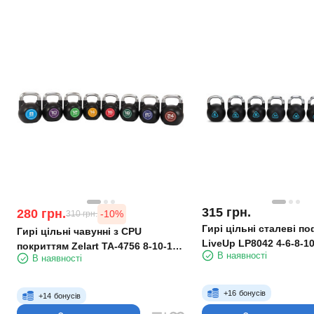
315
грн.
280
грн.
-10%
310
грн.
Гирі цільні сталеві п
Гирі цільні чавунні з CPU
LiveUp LP8042 4-6-8-10
покриттям Zelart TA-4756 8-10-12-
В наявності
24 кг
В наявності
14-16-18-20-22-24 кг
+
16
бонусів
+
14
бонусів