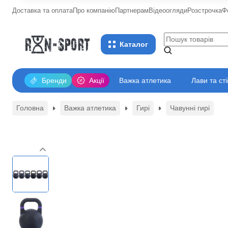
Доставка та оплата
Про компанію
Партнерам
Відеоогляди
Розстрочка
Ф
Каталог
Бренди
Акції
Важка атлетика
Лави та ст
Головна
Важка атлетика
Гирі
Чавунні гирі