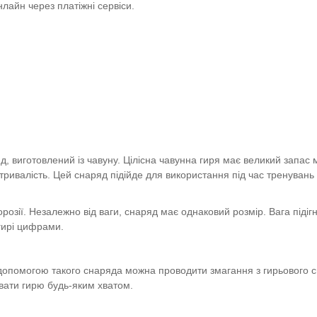
нлайн через платіжні сервіси.
, виготовлений із чавуну. Цілісна чавунна гиря має великий запас м
ривалість. Цей снаряд підійде для використання під час тренувань 
розії. Незалежно від ваги, снаряд має однаковий розмір. Вага піді
 гирі цифрами.
 допомогою такого снаряда можна проводити змагання з гирьового с
ювати гирю будь-яким хватом.