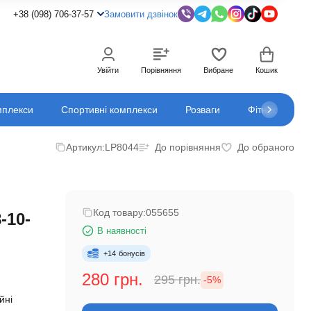
+38 (098) 706-37-57
Замовити дзвінок
Увійти
Порівняння
Вибране
Кошик
мплекси
Спортивні комплекси
Розваги
Фітнес
К
Артикул:
LP8044
До порівняння
До обраного
Код товару:
055655
-10-
В наявності
+
14
бонусів
280 грн.
295 грн.
-5%
йні