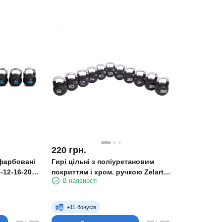
220
грн.
офарбовані
Гирі цільні з поліуретановим
-12-16-20-
покриттям і хром. ручкою Zelart
В наявності
TA-2681 8-10-12-14-16-18-20-22-24-
28-32 кг
+
11
бонусів