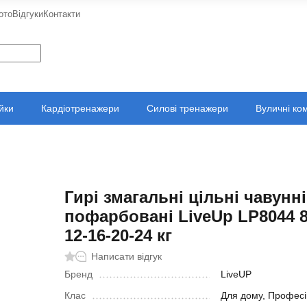
ото
Відгуки
Контакти
ійки
Кардіотренажери
Силові тренажери
Вуличні ко
Гирі змагальні цільні чавунні
пофарбовані LiveUp LP8044 8
12-16-20-24 кг
Написати відгук
Бренд
LiveUP
Клас
Для дому, Професі