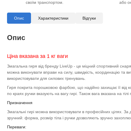
своїм транспортом.
або о
Опис
Характеристики
Відгуки
Опис
Ціна вказана за 1 кг ваги
Змагальна гиря від бренду LiveUp - це міцний спортивний снаряд
можна виконувати вправи на силу, швидкість, координацію та вит
використовувати для силових тренувань.
Гиря покрита порошковою фарбою, що надійно захищає її від ко
по краях ручки вказують на вагу гирі. Також вага вказана на тілі
Призначення
Змагальні гирі можна використовувати в професійних цілях. За
зручний: форма, розмір тіла і ручки дозволяють зручно захопл
Переваги: