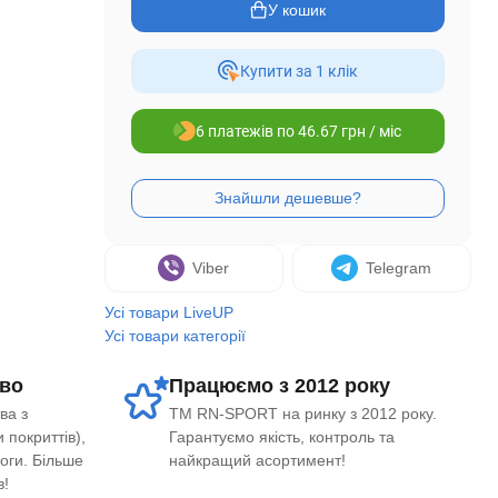
У кошик
Купити за 1 клiк
6 платежів по 46.67 грн / міс
Viber
Telegram
Усі товари LiveUP
Усі товари категорії
во
Працюємо з 2012 року
ва з
ТМ RN-SPORT на ринку з 2012 року.
 покриттів),
Гарантуємо якість, контроль та
логи. Більше
найкращий асортимент!
в!