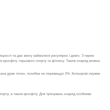
іцності та дає змогу займатися регулярно і довго. З гирею
із кросфіту, гирьового спорту та фітнесу. Також снаряд можна
гнана дуже точно, похибка не перевищує 2%. Кольорові смужки
порту, а також кросфіту. Для тренувань снаряд особливо