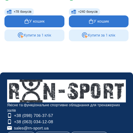
+
78
бонусів
+
240
бонусів
У кошик
У кошик
Купити за 1 клiк
Купити за 1 клiк
Якісне та функціональне спортивне обладнання для тренажерних
залів
+38 (098) 706-37-57
+38 (063) 034-12-08
sales@rn-sport.ua