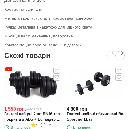
Діапазон ваги: 3–20 кг
Крок зміни ваги: 1 кг
Матеріал корпусу: сталь, хромована поверхня
Ручка: металева з накаткою для міцного хвату
Фіксація ваги: механічна, поворотна
Комплектація: пара гантелей + підставки
Схожі товари
1 550
грн.
4 800
грн.
1 920
грн.
Гантелі набірні 2 шт RN16 кг з
Гантелі набірні обгумовані Rn-
покриттям ABS + Еспандер в
Sport по 11 кг
подарунок
5.0
16
В наявності
В наявності