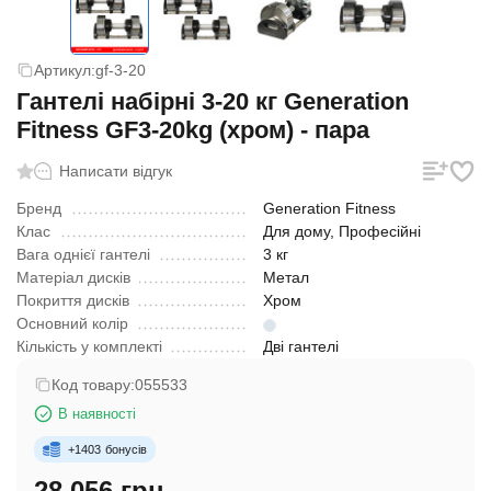
Артикул:
gf-3-20
Гантелі набірні 3-20 кг Generation
Fitness GF3-20kg (хром) - пара
Написати відгук
Бренд
Generation Fitness
Клас
Для дому, Професійні
Вага однієї гантелі
3 кг
Матеріал дисків
Метал
Покриття дисків
Хром
Основний колір
Кількість у комплекті
Дві гантелі
Код товару:
055533
В наявності
+
1403
бонусів
28 056 грн.