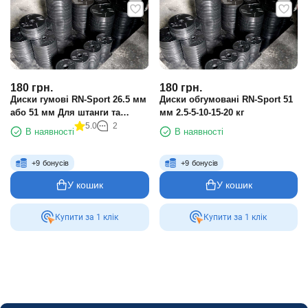
180
грн.
180
грн.
Диски гумові RN-Sport 26.5 мм
Диски обгумовані RN-Sport 51
або 51 мм Для штанги та
мм 2.5-5-10-15-20 кг
гантелі
5.0
2
В наявності
В наявності
+
9
бонусів
+
9
бонусів
У кошик
У кошик
Купити за 1 клiк
Купити за 1 клiк