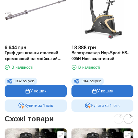
6 644
грн.
18 888
грн.
Гриф для штанги сталевий
Велотренажер Hop-Sport HS-
хромований олімпійський
005H Host золотистий
професійний прямий із
В наявності
В наявності
замками та підшипником 2.2 м
Zelart TA-2719
+
332
бонусів
+
944
бонусів
У кошик
У кошик
Купити за 1 клiк
Купити за 1 клiк
Схожі товари