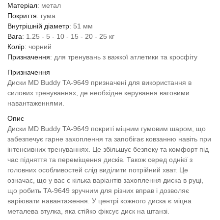
Матеріал
: метал
Покриття
: гума
Внутрішній діаметр
: 51 мм
Вага
: 1.25 - 5 - 10 - 15 - 20 - 25 кг
Колір
: чорний
Призначення
: для тренувань з важкої атлетики та кросфіту
Призначення
Диски MD Buddy TA-9649 призначені для використання в
силових тренуваннях, де необхідне керування ваговими
навантаженнями.
Опис
Диски MD Buddy TA-9649 покриті міцним гумовим шаром, що
забезпечує гарне захоплення та запобігає ковзанню навіть при
інтенсивних тренуваннях. Це збільшує безпеку та комфорт під
час підняття та переміщення дисків. Також серед однієї з
головних особливостей слід виділити потрійний хват. Це
означає, що у вас є кілька варіантів захоплення диска в руці,
що робить TA-9649 зручним для різних вправ і дозволяє
варіювати навантаження. У центрі кожного диска є міцна
металева втулка, яка стійко фіксує диск на штанзі.