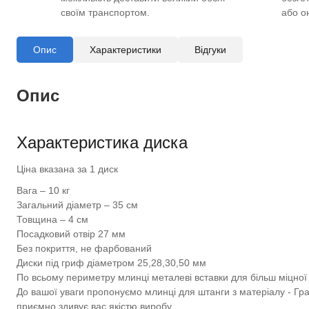
своїм транспортом.
або о
Опис
Характеристики
Відгуки
Опис
Характеристика диска
Ціна вказана за 1 диск
Вага – 10 кг
Загальний діаметр – 35 см
Товщина – 4 см
Посадковий отвір 27 мм
Без покриття, не фарбований
Диски під гриф діаметром 25,28,30,50 мм
По всьому периметру млинці металеві вставки для більш міцної 
До вашої уваги пропонуємо млинці для штанги з матеріалу - Гран
приємно здивує вас якістю виробу.