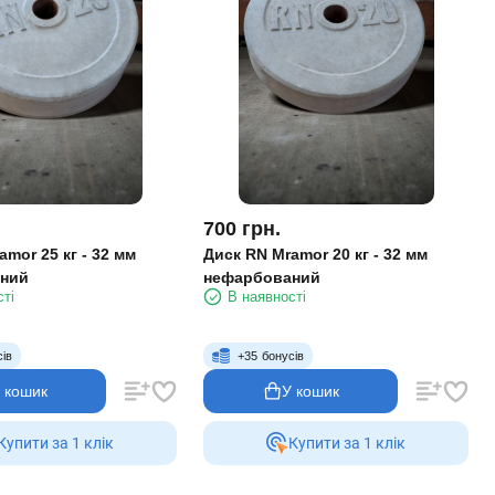
700
грн.
mor 25 кг - 32 мм
Диск RN Mramor 20 кг - 32 мм
ний
нефарбований
сті
В наявності
сів
+
35
бонусів
 кошик
У кошик
Купити за 1 клiк
Купити за 1 клiк