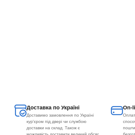
Доставка по Україні
On-l
Доставимо замовлення по Україні
Оплат
кур'єром під двері чи службою
способ
доставки на склад. Також є
пошти
можливість доставити великий обсяг
безго