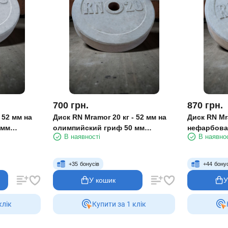
700
грн.
870
грн.
 52 мм на
Диск RN Mramor 20 кг - 52 мм на
Диск RN Mra
 мм
олимпийский гриф 50 мм
нефарбова
В наявності
В наявно
нефарбований
+
35
бонусів
+
44
бону
У кошик
У
клiк
Купити за 1 клiк