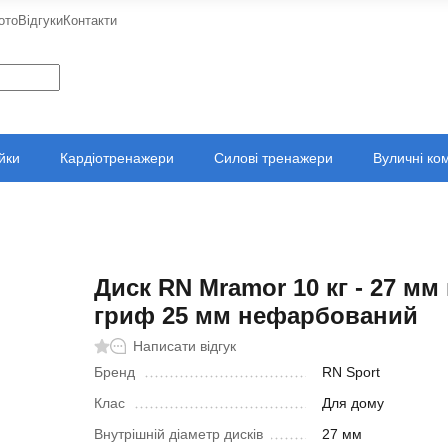
ото
Відгуки
Контакти
ійки
Кардіотренажери
Силові тренажери
Вуличні ко
Диск RN Mramor 10 кг - 27 мм
гриф 25 мм нефарбований
Написати відгук
Бренд
RN Sport
Клас
Для дому
Внутрішній діаметр дисків
27 мм