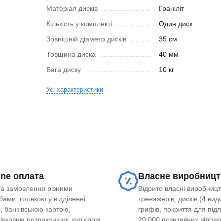
Матеріал дисків
Граніліт
Кількість у комплекті
Один диск
Зовнішній діаметр дисків
35 см
Товщина диска
40 мм
Вага диску
10 кг
Усі характеристики
ine оплата
Власне виробницт
а замовлення різними
Відрито власні виробницт
ами: готівкою у відділенні
тренажерів, дисків (4 види
, банківською картою,
грифів, покриття для під
тівковим розрахунком, кур'єром
20 000 позитивних відгукі