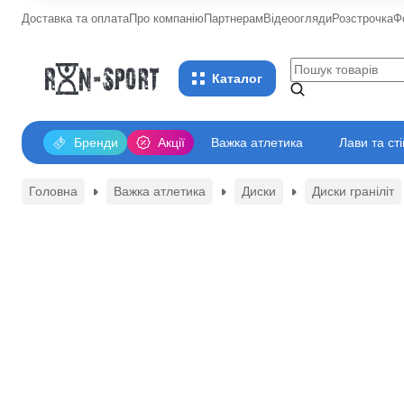
Доставка та оплата
Про компанію
Партнерам
Відеоогляди
Розстрочка
Ф
Каталог
Бренди
Акції
Важка атлетика
Лави та ст
Головна
Важка атлетика
Диски
Диски граніліт