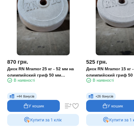
870
грн.
525
грн.
Диск RN Mramor 25 кг - 52 мм на
Диск RN Mramor 15 кг -
олимпийский гриф 50 мм
олимпийский гриф 50
В наявності
В наявності
нефарбований
нефарбований
+
44
бонусів
+
26
бонусів
У кошик
У кошик
Купити за 1 клiк
Купити за 1 