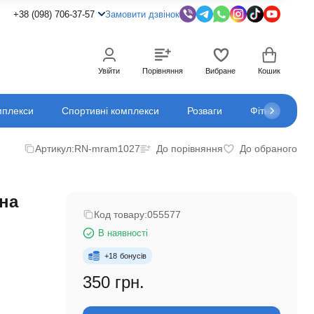
+38 (098) 706-37-57
Замовити дзвінок
Увійти
Порівняння
Вибране
Кошик
мплекси
Спортивні комплекси
Розваги
Фітнес
К
Артикул:
RN-mram1027
До порівняння
До обраного
 на
Код товару:
055577
В наявності
+
18
бонусів
350 грн.