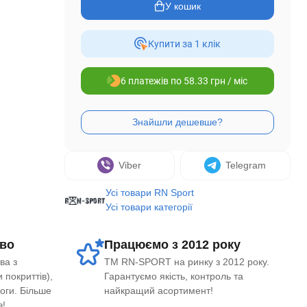
У кошик
Купити за 1 клiк
6 платежів по 58.33 грн / міс
Viber
Telegram
Усі товари RN Sport
Усі товари категорії
во
Працюємо з 2012 року
ва з
ТМ RN-SPORT на ринку з 2012 року.
 покриттів),
Гарантуємо якість, контроль та
логи. Більше
найкращий асортимент!
в!