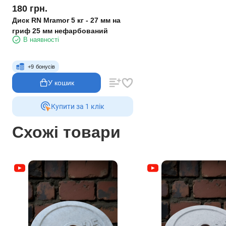
180
грн.
Диск RN Mramor 5 кг - 27 мм на
гриф 25 мм нефарбований
В наявності
+
9
бонусів
У кошик
Купити за 1 клiк
Схожі товари