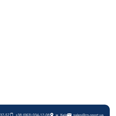
-37-57
+38 (063) 034-12-08
м. Київ
sales@rn-sport.ua