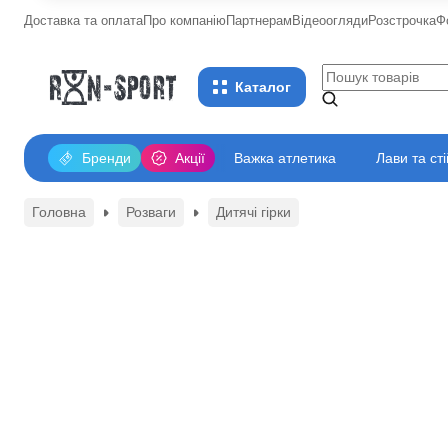
Доставка та оплата
Про компанію
Партнерам
Відеоогляди
Розстрочка
Ф
Каталог
Бренди
Акції
Важка атлетика
Лави та ст
Головна
Розваги
Дитячі гірки