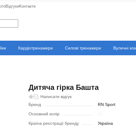
ото
Відгуки
Контакти
ійки
Кардіотренажери
Силові тренажери
Вуличні ко
Дитяча гірка Башта
Написати відгук
Бренд
RN Sport
Основний колір
Країна реєстрації бренду
Україна