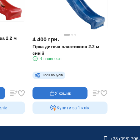
ва 2.2 м
4 400
грн.
Гірка дитяча пластикова 2.2 м
синій
В наявності
+
220
бонусів
У кошик
клiк
Купити за 1 клiк
+38 (098) 706