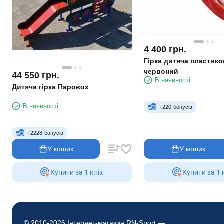
4 400
грн.
Гірка дитяча пластико
червоний
44 550
грн.
В наявності
Дитяча гірка Паровоз
В наявності
+
220
бонусів
+
2228
бонусів
У кошик
У кошик
Купити за 1 клiк
Купити за 1 
© 2010-2026 Інтернет-магазин RN-Sport —