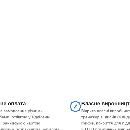
ine оплата
Власне виробницт
а замовлення різними
Відрито власні виробницт
ами: готівкою у відділенні
тренажерів, дисків (4 види
, банківською картою,
грифів, покриття для під
тівковим розрахунком, кур'єром
20 000 позитивних відгукі