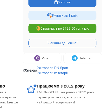
У кошик
Купити за 1 клiк
6 платежів по 3723.50 грн / міс
Viber
Telegram
Усі товари RN Sport
Усі товари категорії
во
Працюємо з 2012 року
ва з
ТМ RN-SPORT на ринку з 2012 року.
 покриттів),
Гарантуємо якість, контроль та
логи. Більше
найкращий асортимент!
в!