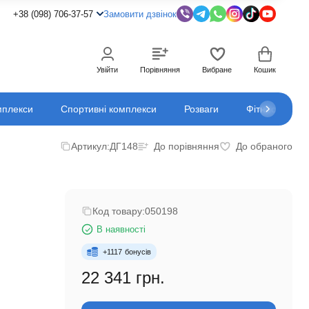
+38 (098) 706-37-57
Замовити дзвінок
Увійти
Порівняння
Вибране
Кошик
мплекси
Спортивні комплекси
Розваги
Фітнес
К
Артикул:
ДГ148
До порівняння
До обраного
Код товару:
050198
В наявності
+
1117
бонусів
22 341 грн.