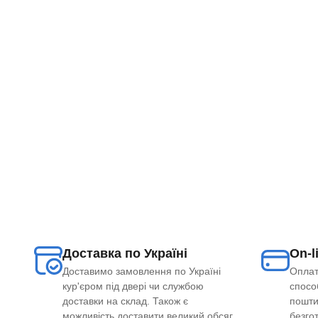
Доставка по Україні
On-l
Доставимо замовлення по Україні
Оплат
кур'єром під двері чи службою
способ
доставки на склад. Також є
пошти
можливість доставити великий обсяг
безго