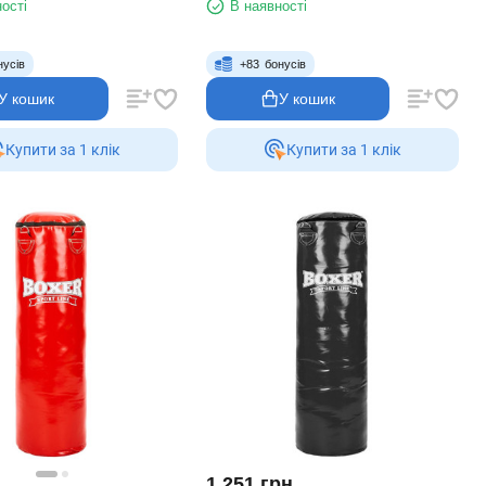
ості
В наявності
нусів
+
83
бонусів
У кошик
У кошик
Купити за 1 клiк
Купити за 1 клiк
1 251
грн.