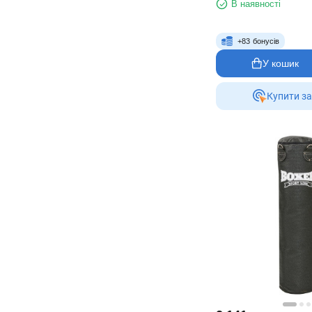
В наявності
+
83
бонусів
У кошик
Купити за