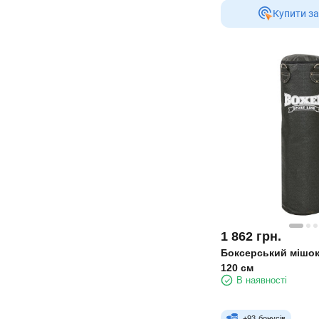
Купити за
1 862
грн.
Боксерський мішок
120 см
В наявності
+
93
бонусів