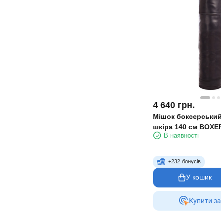
4 640
грн.
Мішок боксерський
шкіра 140 см BOXE
В наявності
1001-01
+
232
бонусів
У кошик
Купити за