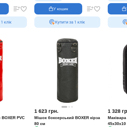
У кошик
 1 клiк
Купити за 1 клiк
1 623
грн.
1 328
гр
й BOXER PVC
Мішок боксерський BOXER кірза
Маківара
80 см
45x30x10