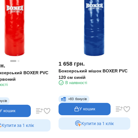
1 658
грн.
н.
Боксерський мішок BOXER PVC
ксерський BOXER PVC
120 см синій
ервоний
В наявності
ості
+
83
бонусів
нусів
У кошик
У кошик
Купити за 1 клiк
Купити за 1 клiк