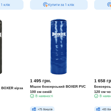
 1 клiк
Купити за 1 клiк
1 495
грн.
1 658
гр
Мішок боксерський BOXER PVC
Боксерсь
 BOXER кірза
100 см синій
120 см ч
В наявності
В наявн
+
75
бонусів
+
83
бо