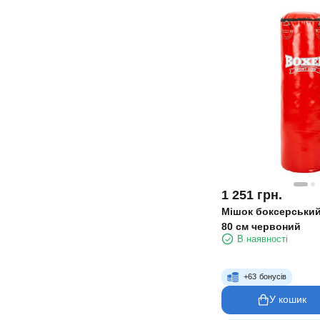
1 251
грн.
Мішок боксерськи
80 см червоний
В наявності
+
63
бонусів
У кошик