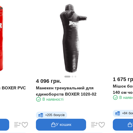
1 675
гр
4 096
грн.
Мішок бо
й BOXER PVC
Манекен тренувальний для
140 см ч
єдиноборств BOXER 1020-02
В наявн
В наявності
+
84
бо
+
205
бонусів
У кошик