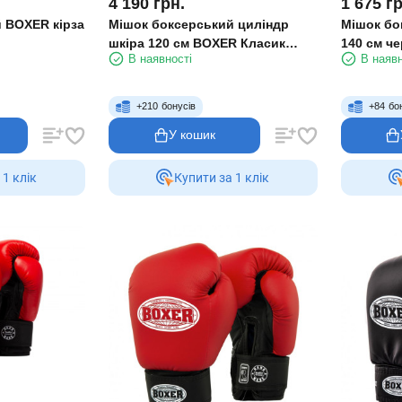
4 190
грн.
1 675
гр
 BOXER кірза
Мішок боксерський циліндр
Мішок бо
шкіра 120 см BOXER Класик
140 см ч
В наявності
В наявн
1001-02
+
210
бонусів
+
84
бо
У кошик
 1 клiк
Купити за 1 клiк