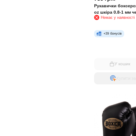
Рукавички боксерс
oz шкіра 0.8-1 мм 
Немає у наявності
+
39
бонусів
У кошик
Купити за