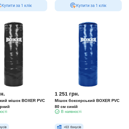
Купити за 1 клiк
Купити за 1 клiк
н.
1 251
грн.
кий мішок BOXER PVC
Мішок боксерський BOXER PVC
орний
80 см синій
ості
В наявності
нусів
+
63
бонусів