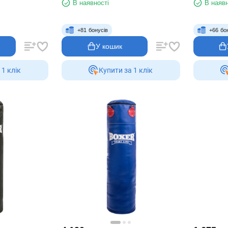
В наявності
В наявн
+
81
бонусів
+
66
бо
У кошик
 1 клiк
Купити за 1 клiк