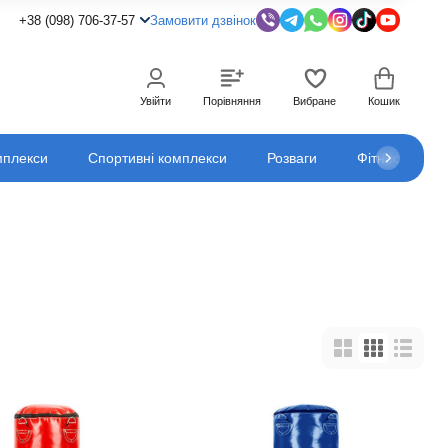
+38 (098) 706-37-57
Замовити дзвінок
Увійти
Порівняння
Вибране
Кошик
мплекси
Спортивні комплекси
Розваги
Фітнес
К