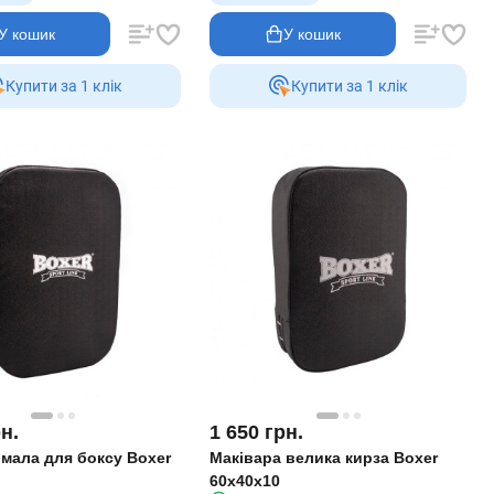
У кошик
У кошик
Купити за 1 клiк
Купити за 1 клiк
н.
1 650
грн.
 мала для боксу Boxer
Маківара велика кирза Boxer
60x40x10