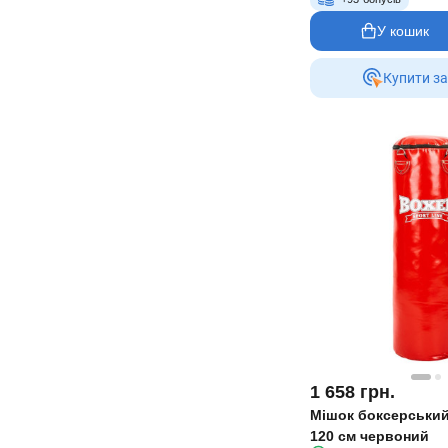
У кошик
Купити за
1 658
грн.
Мішок боксерськи
120 см червоний