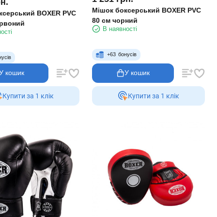
н.
Мішок боксерський BOXER PVC
ксерський BOXER PVC
80 см чорний
ервоний
В наявності
ості
+
63
бонусів
нусів
У кошик
У кошик
Купити за 1 клiк
Купити за 1 клiк