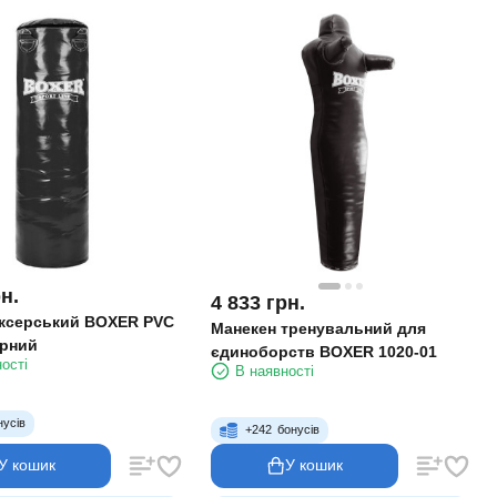
н.
4 833
грн.
ксерський BOXER PVC
Манекен тренувальний для
орний
єдиноборств BOXER 1020-01
ості
В наявності
нусів
+
242
бонусів
У кошик
У кошик