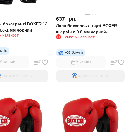
.
637
грн.
и боксерські BOXER 12
Лапи боксерські гнуті BOXER
0.8-1 мм чорний
шкірвініл 0.8 мм чорний-
 наявності
Немає у наявності
червоний
нусів
+
32
бонусів
У кошик
У кошик
Купити за 1 клiк
Купити за 1 клiк