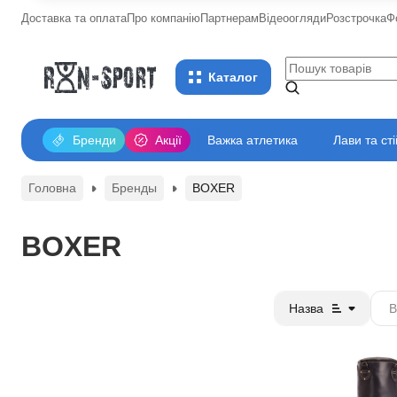
Доставка та оплата
Про компанію
Партнерам
Відеоогляди
Розстрочка
Ф
Каталог
Бренди
Акції
Важка атлетика
Лави та ст
Головна
Бренды
BOXER
BOXER
Назва