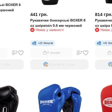
ькі BOXER 6
червоний
441
грн.
814
грн
Рукавички боксерські BOXER 8
Рукавичк
oz шкірвініл 0.6 мм червоний
oz шкіра 
Немає у наявності
Немає у
+
22
бонусів
+
41
бо
У кошик
 1 клiк
Купити за 1 клiк