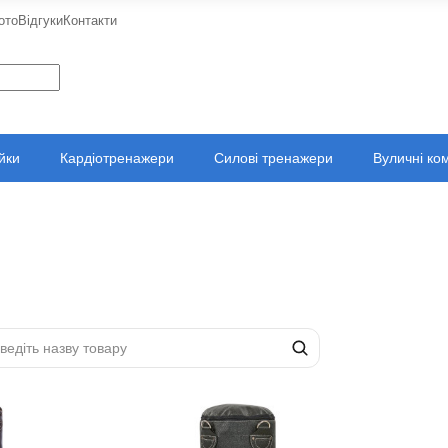
ото
Відгуки
Контакти
ійки
Кардіотренажери
Силові тренажери
Вуличні ко