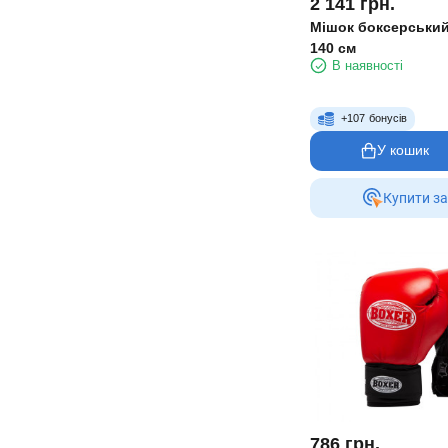
2 141
грн.
Мішок боксерський
140 см
В наявності
+
107
бонусів
У кошик
Купити за
786
грн.