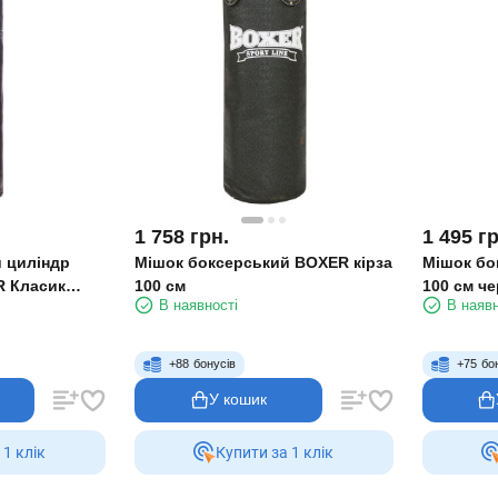
1 758
грн.
1 495
гр
 циліндр
Мішок боксерський BOXER кірза
Мішок бо
R Класик
100 см
100 см ч
В наявності
В наявн
+
88
бонусів
+
75
бо
У кошик
 1 клiк
Купити за 1 клiк