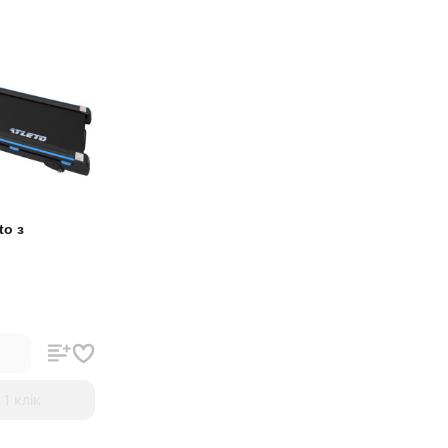
to з
 1 клiк