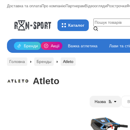
Доставка та оплата
Про компанію
Партнерам
Відеоогляди
Розстрочка
Ф
Каталог
Бренди
Акції
Важка атлетика
Лави та ст
Головна
Бренды
Atleto
Atleto
Назва