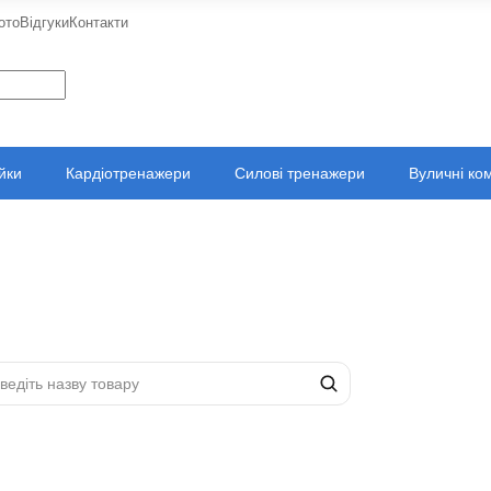
ото
Відгуки
Контакти
ійки
Кардіотренажери
Силові тренажери
Вуличні ко