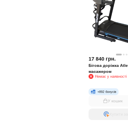
17 840
грн.
Бігова доріжка Atle
масажером
Немає у наявності
+
892
бонусів
У кошик
Купити за