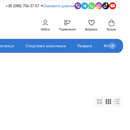
+38 (098) 706-37-57
Замовити дзвінок
Увійти
Порівняння
Вибране
Кошик
мплекси
Спортивні комплекси
Розваги
Фітнес
К