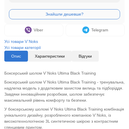
Viber
Telegram
Усі товари V`Noks
Усі товари категорії
Опис
Характеристики
Відгуки
Боксерський шолом V`Noks Ultima Black Training
Боксерський шолом V`Noks Ultima Black Training - тренувальна,
надлегка модель з додатковим захистом вилиць та підборіддя.
Завдяки інноваційним розробкам, шолом забезпечує
максимальний рівень комфорту та безпеки.
У боксерському шоломі V`Noks Ultima Black Training комбінація
унікального дизайну, розробленого компанією V`Noks, із
високотехнологічною 3L синтетичною шкірою з контрастним
глянцевим принтом.