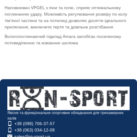
Наповнювач VPGEL з піни та гелю, сприяє оптимальному
поглинанню удару. Можливість регулювання розміру по колу
тім'яної частини та на потилиці дозволяє досягти ідеального
прилягання, виключити тертя та довільне розстібання.
Вологопоглинаючий підклад Amara запобігає посиленому
потовиділенню та ковзанню шолома.
Якісне та функціональне спортивне обладнання для тренажерних
залів
+38 (098) 706-37-57
+38 (063) 034-12-08
sales@rn-sport.ua