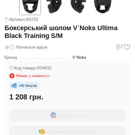
Артикул:
60233
Боксерський шолом V`Noks Ultima
Black Training S/M
Написати відгук
Бренд
V`Noks
Код товару:
054832
Немає у наявності
+
60
бонусів
1 208 грн.
Купити за 1 клiк
6 платежів по 201.33 грн / міс