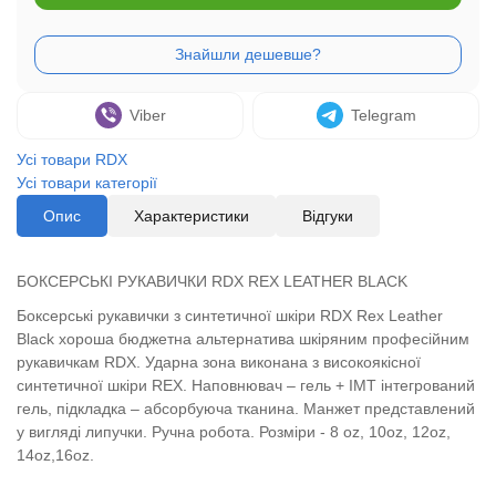
Viber
Telegram
Усі товари RDX
Усі товари категорії
Опис
Характеристики
Відгуки
БОКСЕРСЬКІ РУКАВИЧКИ RDX REX LEATHER BLACK
Боксерські рукавички з синтетичної шкіри RDX Rex Leather
Black хороша бюджетна альтернатива шкіряним професійним
рукавичкам RDX. Ударна зона виконана з високоякісної
синтетичної шкіри REX. Наповнювач – гель + IMT інтегрований
гель, підкладка – абсорбуюча тканина. Манжет представлений
у вигляді липучки. Ручна робота. Розміри - 8 oz, 10oz, 12oz,
14oz,16oz.