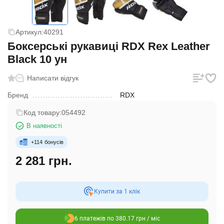
Артикул:
40291
Боксерські рукавиці RDX Rex Leather
Black 10 ун
Написати відгук
Бренд
RDX
Код товару:
054492
В наявності
+
114
бонусів
2 281 грн.
Купити за 1 клiк
6 платежів по 380.17 грн / міс